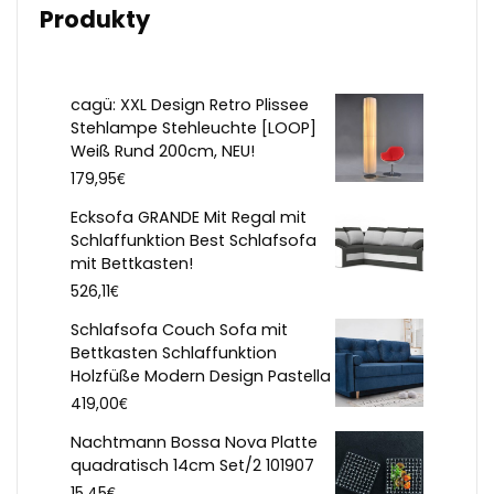
Produkty
cagü: XXL Design Retro Plissee
Stehlampe Stehleuchte [LOOP]
Weiß Rund 200cm, NEU!
€
179,95
Ecksofa GRANDE Mit Regal mit
Schlaffunktion Best Schlafsofa
mit Bettkasten!
€
526,11
Schlafsofa Couch Sofa mit
Bettkasten Schlaffunktion
Holzfüße Modern Design Pastella
€
419,00
Nachtmann Bossa Nova Platte
quadratisch 14cm Set/2 101907
€
15,45