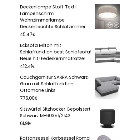
Deckenlampe Stoff Textil
Lampenschirm
Wohnzimmerlampe
Deckenleuchte Schlafzimmer
€
45,47
Ecksofa Milton mit
Schlaffunktion best Schlafsofa!
Neue hit! Federkernmatratze!
€
412,41
Couchgarnitur SARRA Schwarz-
Grau mit Schlaffunktion
Ottomane Links
€
775,00
Sitzwürfel Sitzhocker Gepolstert
Schwarz M-60351/2142
€
61,91
Rattansessel Korbsessel Roma