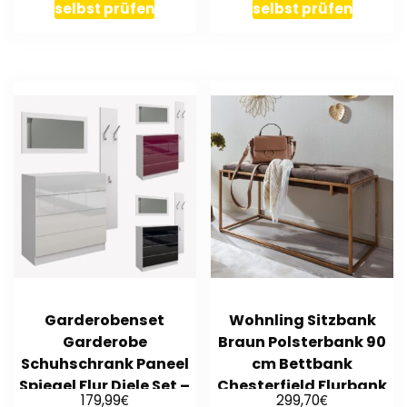
selbst prüfen
selbst prüfen
Garderobenset
Wohnling Sitzbank
Garderobe
Braun Polsterbank 90
Schuhschrank Paneel
cm Bettbank
Spiegel Flur Diele Set –
Chesterfield Flurbank
€
€
179,99
299,70