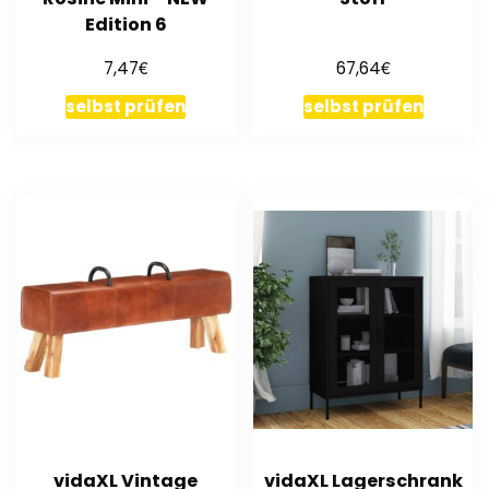
Edition 6
€
€
7,47
67,64
selbst prüfen
selbst prüfen
vidaXL Vintage
vidaXL Lagerschrank