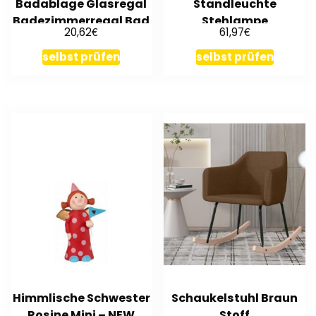
Badablage Glasregal
Standleuchte
Badezimmerregal Bad
Stehlampe
€
€
20,62
61,97
Accessories
Stehleuchte
Bogenstehlampe
selbst prüfen
selbst prüfen
Himmlische Schwester
Schaukelstuhl Braun
Rosine Mini – NEW
Stoff