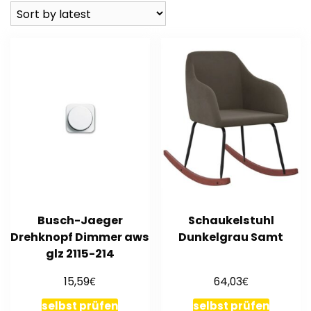
Busch-Jaeger
Schaukelstuhl
Drehknopf Dimmer aws
Dunkelgrau Samt
glz 2115-214
€
€
15,59
64,03
selbst prüfen
selbst prüfen