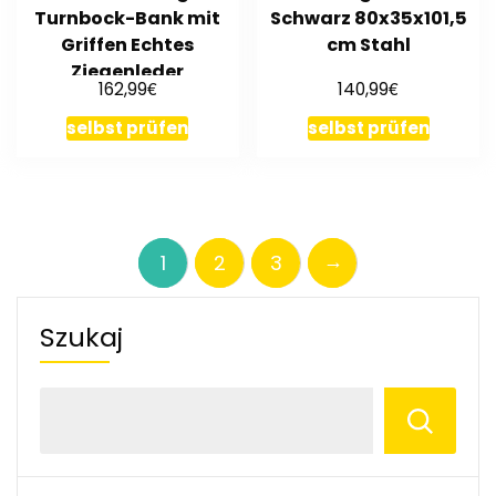
Turnbock-Bank mit
Schwarz 80x35x101,5
Griffen Echtes
cm Stahl
Ziegenleder
€
€
162,99
140,99
selbst prüfen
selbst prüfen
→
1
2
3
Szukaj