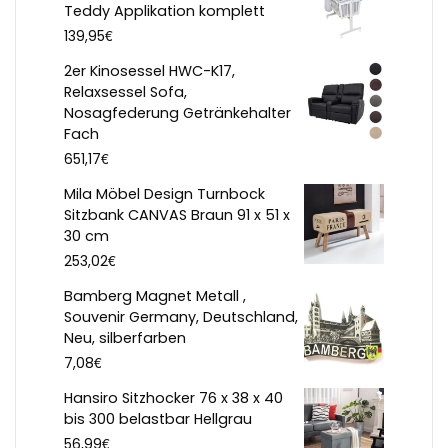
Teddy Applikation komplett
€
139,95
2er Kinosessel HWC-K17,
Relaxsessel Sofa,
Nosagfederung Getränkehalter
Fach
€
651,17
Mila Möbel Design Turnbock
Sitzbank CANVAS Braun 91 x 51 x
30 cm
€
253,02
Bamberg Magnet Metall ,
Souvenir Germany, Deutschland,
Neu, silberfarben
€
7,08
Hansiro Sitzhocker 76 x 38 x 40
bis 300 belastbar Hellgrau
€
56,99