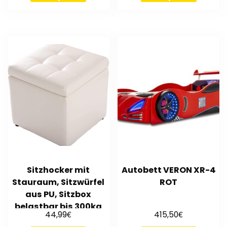
Sitzhocker mit
Autobett VERON XR-4
Stauraum, Sitzwürfel
ROT
aus PU, Sitzbox
belastbar bis 300kg
€
€
44,99
415,50
Polsterhocker