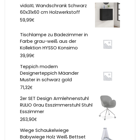
vidaXL Wandschrank Schwarz
60x31x60 cm Holzwerkstoff
€
59,99
Tischlampe zu Badezimmer in
Farbe grau-weiß aus der
Kollektion HYSSO Konsimo
€
39,99
Teppich modern
Designerteppich Mäander
Muster in schwarz gold
€
71,32
2er SET Design Armlehnenstuhl
RULIO Grau Esszimmerstuhl Stuhl
Esszimmer
€
263,90
Wiege Schaukelwiege
Babywiege Holz Weiß Bettset