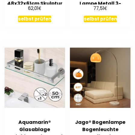
48x32x61cm Skulptur
Lampe Metall 3-
€
€
62,01
77,51
flammig schwarz
selbst prüfen
selbst prüfen
Aquamarin®
Jago® Bogenlampe
Glasablage
Bogenleuchte