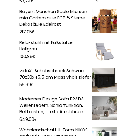
€
53,74
Bayern München Säule Mia san
mia Gartensäule FCB 5 Sterne
Dekosäule Edelrost
€
217,05
Relaxstuhl mit Fußstütze
Hellgrau
€
100,98
vidaXL Schuhschrank Schwarz
70x38x45,5 cm Massivholz Kiefer
€
56,99
Modernes Design Sofa PRADA
Wellenfedern, Schlaffunktion,
Bettkasten, breite Armlehnen
€
649,00
Wohnlandschaft U-Form NIKOS