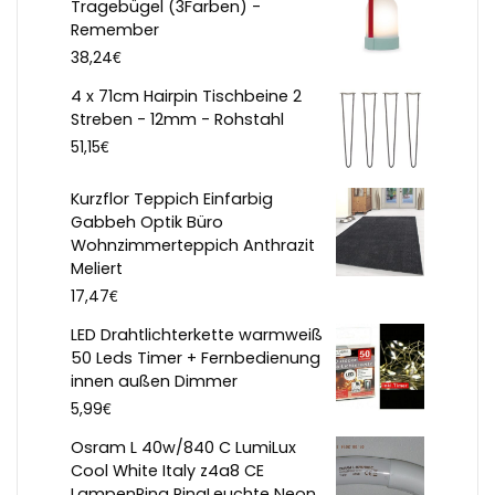
Tragebügel (3Farben) -
Remember
€
38,24
4 x 71cm Hairpin Tischbeine 2
Streben - 12mm - Rohstahl
€
51,15
Kurzflor Teppich Einfarbig
Gabbeh Optik Büro
Wohnzimmerteppich Anthrazit
Meliert
€
17,47
LED Drahtlichterkette warmweiß
50 Leds Timer + Fernbedienung
innen außen Dimmer
€
5,99
Osram L 40w/840 C LumiLux
Cool White Italy z4a8 CE
LampenRing RingLeuchte Neon