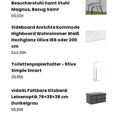
Besucherstuhl Samt Stuhl
Magnus, Bezug Samt
€
69,00
Sideboard Anrichte Kommode
Highboard Wohnzimmer Weiß
Hochglanz Oliva 166 oder 200
cm
€
244,99
Toilettenpapierhalter - 5five
Simple Smart
€
29,96
vidaXL Faltbare Sitzbank
Leinenoptik 76×38×38 cm
Dunkelgrau
€
56,99