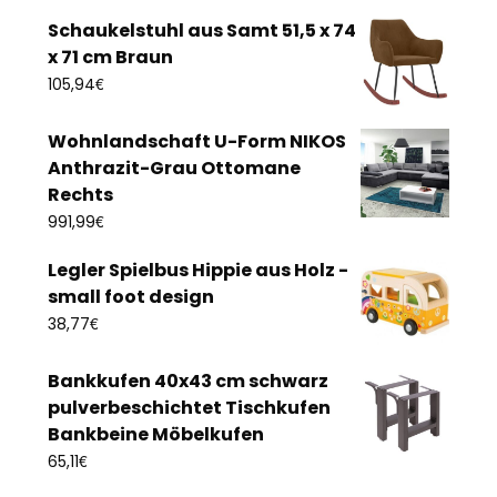
Schaukelstuhl aus Samt 51,5 x 74
x 71 cm Braun
€
105,94
Wohnlandschaft U-Form NIKOS
Anthrazit-Grau Ottomane
Rechts
€
991,99
Legler Spielbus Hippie aus Holz -
small foot design
€
38,77
Bankkufen 40x43 cm schwarz
pulverbeschichtet Tischkufen
Bankbeine Möbelkufen
€
65,11