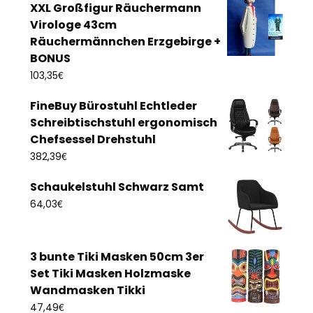
XXL Großfigur Räuchermann
Virologe 43cm
Räuchermännchen Erzgebirge +
BONUS
€
103,35
FineBuy Bürostuhl Echtleder
Schreibtischstuhl ergonomisch
Chefsessel Drehstuhl
€
382,39
Schaukelstuhl Schwarz Samt
€
64,03
3 bunte Tiki Masken 50cm 3er
Set Tiki Masken Holzmaske
Wandmasken Tikki
€
47,49