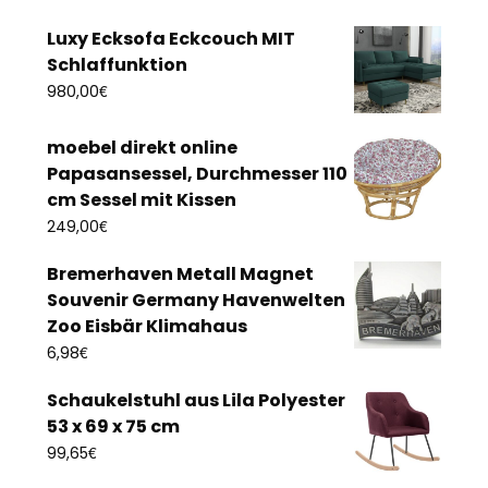
Luxy Ecksofa Eckcouch MIT
Schlaffunktion
€
980,00
moebel direkt online
Papasansessel, Durchmesser 110
cm Sessel mit Kissen
€
249,00
Bremerhaven Metall Magnet
Souvenir Germany Havenwelten
Zoo Eisbär Klimahaus
€
6,98
Schaukelstuhl aus Lila Polyester
53 x 69 x 75 cm
€
99,65