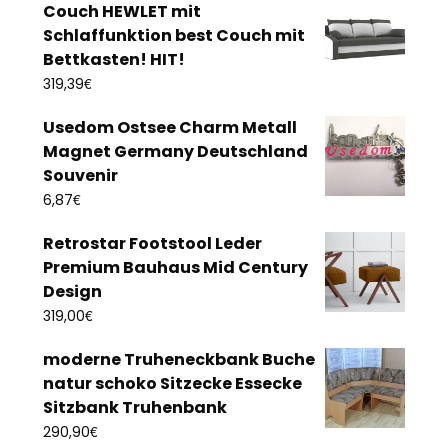
Couch HEWLET mit
Schlaffunktion best Couch mit
Bettkasten! HIT!
€
319,39
Usedom Ostsee Charm Metall
Magnet Germany Deutschland
Souvenir
€
6,87
Retrostar Footstool Leder
Premium Bauhaus Mid Century
Design
€
319,00
moderne Truheneckbank Buche
natur schoko Sitzecke Essecke
Sitzbank Truhenbank
€
290,90