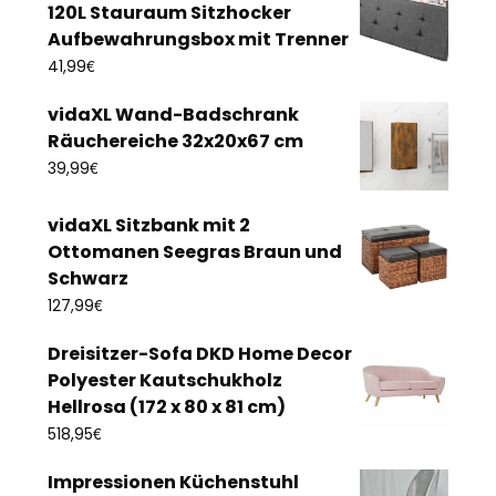
120L Stauraum Sitzhocker
Aufbewahrungsbox mit Trenner
€
41,99
vidaXL Wand-Badschrank
Räuchereiche 32x20x67 cm
€
39,99
vidaXL Sitzbank mit 2
Ottomanen Seegras Braun und
Schwarz
€
127,99
Dreisitzer-Sofa DKD Home Decor
Polyester Kautschukholz
Hellrosa (172 x 80 x 81 cm)
€
518,95
Impressionen Küchenstuhl