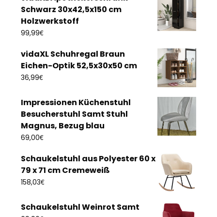
Schwarz 30x42,5x150 cm
Holzwerkstoff
€
99,99
vidaXL Schuhregal Braun
Eichen-Optik 52,5x30x50 cm
€
36,99
Impressionen Küchenstuhl
Besucherstuhl Samt Stuhl
Magnus, Bezug blau
€
69,00
Schaukelstuhl aus Polyester 60 x
79 x 71 cm Cremeweiß
€
158,03
Schaukelstuhl Weinrot Samt