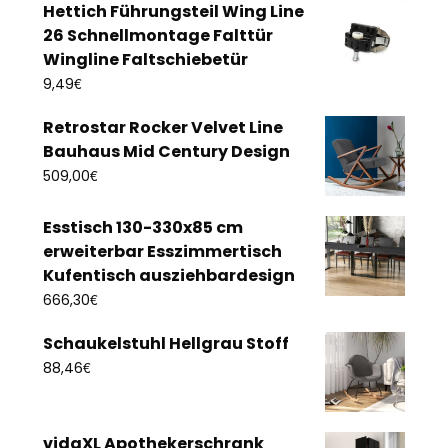
Hettich Führungsteil Wing Line
26 Schnellmontage Falttür
Wingline Faltschiebetür
€
9,49
Retrostar Rocker Velvet Line
Bauhaus Mid Century Design
€
509,00
Esstisch 130-330x85 cm
erweiterbar Esszimmertisch
Kufentisch ausziehbardesign
€
666,30
Schaukelstuhl Hellgrau Stoff
€
88,46
vidaXL Apothekerschrank