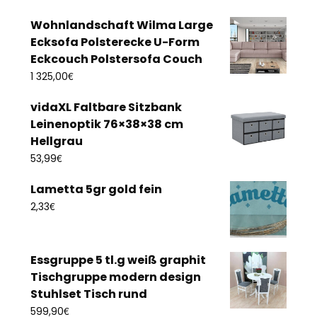
Wohnlandschaft Wilma Large
Ecksofa Polsterecke U-Form
Eckcouch Polstersofa Couch
€
1 325,00
vidaXL Faltbare Sitzbank
Leinenoptik 76×38×38 cm
Hellgrau
€
53,99
Lametta 5gr gold fein
€
2,33
Essgruppe 5 tl.g weiß graphit
Tischgruppe modern design
Stuhlset Tisch rund
€
599,90