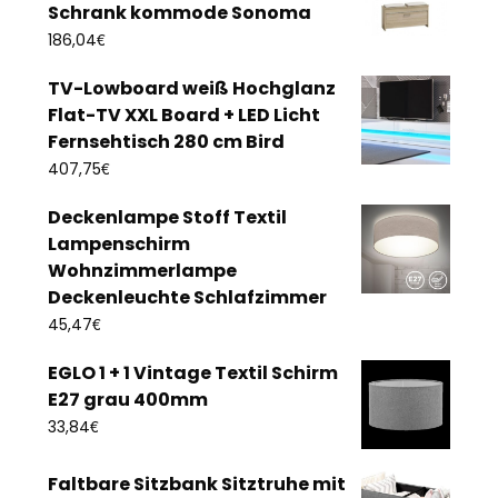
Schrank kommode Sonoma
€
186,04
TV-Lowboard weiß Hochglanz
Flat-TV XXL Board + LED Licht
Fernsehtisch 280 cm Bird
€
407,75
Deckenlampe Stoff Textil
Lampenschirm
Wohnzimmerlampe
Deckenleuchte Schlafzimmer
€
45,47
EGLO 1 + 1 Vintage Textil Schirm
E27 grau 400mm
€
33,84
Faltbare Sitzbank Sitztruhe mit