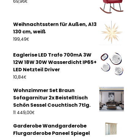
€
69,96
Weihnachtsstern für Außen, A13
130 cm, weiß
€
199,49
Eaglerise LED Trafo 700mA 3W
12W 18W 30W Wasserdicht IP65+
LED Netzteil Driver
€
10,84
Wohnzimmer Set Braun
Sofagarnitur 2x Beistelltisch
Schön Sessel Couchtisch 7tlg.
€
11 449,00
Garderobe Wandgarderobe
Flurgarderobe Paneel Spiegel