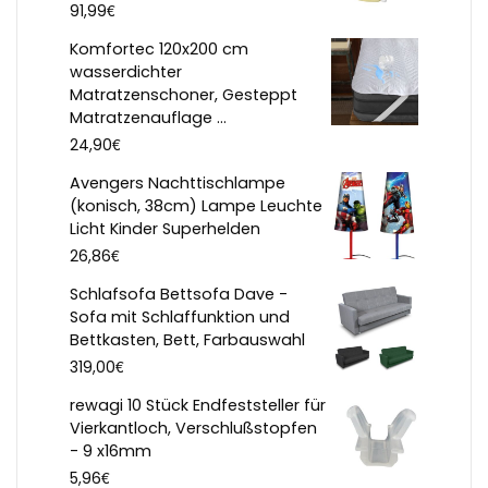
€
91,99
Komfortec 120x200 cm
wasserdichter
Matratzenschoner, Gesteppt
Matratzenauflage ...
€
24,90
Avengers Nachttischlampe
(konisch, 38cm) Lampe Leuchte
Licht Kinder Superhelden
€
26,86
Schlafsofa Bettsofa Dave -
Sofa mit Schlaffunktion und
Bettkasten, Bett, Farbauswahl
€
319,00
rewagi 10 Stück Endfeststeller für
Vierkantloch, Verschlußstopfen
- 9 x16mm
€
5,96