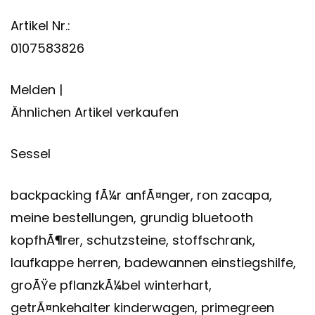
Artikel Nr.:
0107583826
Melden |
Ähnlichen Artikel verkaufen
Sessel
backpacking fÃ¼r anfÃ¤nger, ron zacapa,
meine bestellungen, grundig bluetooth
kopfhÃ¶rer, schutzsteine, stoffschrank,
laufkappe herren, badewannen einstiegshilfe,
groÃŸe pflanzkÃ¼bel winterhart,
getrÃ¤nkehalter kinderwagen, primegreen