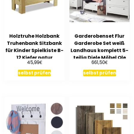
Holztruhe Holzbank
Garderobenset Flur
Truhenbank Sitzbank
Garderobe Set weiß
für Kinder Spielkiste B-
Landhaus komplett 5-
12 Kiefer natur
teilig Diele Möbel Ole
€
€
45,99
661,50
selbst prüfen
selbst prüfen