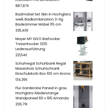
€
887,87
Badmöbel Set Skin in Hochglanz
weiß Badkombination 3-tlg
Badezimmer Möbel 115 cm
€
335,40
Mayer MY DIVO Barhocker
Tresenhocker 1235
Lederausführung
€
221,54
Schuhregal Schuhbank Regal
Massivholz Schuhschrank
Einschubkorb Box 100 cm Arona
€
134,36
Flur Garderobe Paneel in grau
Hochglanz Kleiderstange
Wandpaneel 60 x 195 Amanda
€
206,71