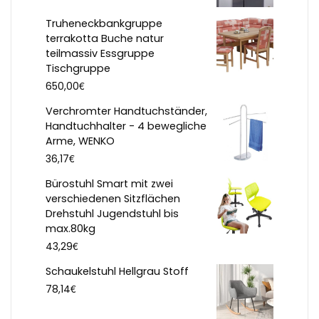
Truheneckbankgruppe
terrakotta Buche natur
teilmassiv Essgruppe
Tischgruppe
€
650,00
Verchromter Handtuchständer,
Handtuchhalter - 4 bewegliche
Arme, WENKO
€
36,17
Bürostuhl Smart mit zwei
verschiedenen Sitzflächen
Drehstuhl Jugendstuhl bis
max.80kg
€
43,29
Schaukelstuhl Hellgrau Stoff
€
78,14