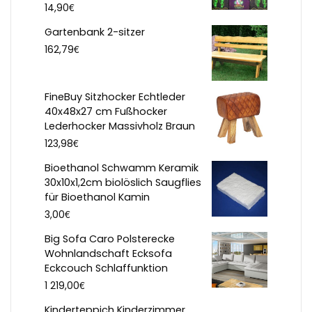
€
14,90
Gartenbank 2-sitzer
€
162,79
FineBuy Sitzhocker Echtleder
40x48x27 cm Fußhocker
Lederhocker Massivholz Braun
€
123,98
Bioethanol Schwamm Keramik
30x10x1,2cm biolöslich Saugflies
für Bioethanol Kamin
€
3,00
Big Sofa Caro Polsterecke
Wohnlandschaft Ecksofa
Eckcouch Schlaffunktion
€
1 219,00
Kinderteppich Kinderzimmer