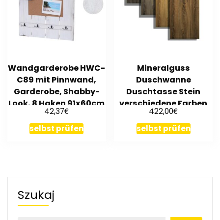
Wandgarderobe HWC-
Mineralguss
C89 mit Pinnwand,
Duschwanne
Garderobe, Shabby-
Duschtasse Stein
Look, 8 Haken 91x60cm
verschiedene Farben
€
€
42,37
422,00
Dusche Flach – Holz
selbst prüfen
selbst prüfen
Szukaj