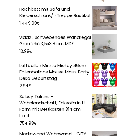
Hochbett mit Sofa und
Kleiderschrank/ -Treppe Rustikal
€
1 449,00
vidaXL Schwebendes Wandregal
Grau 23x23,5x3,8 cm MDF
€
13,99
Luftballon Minnie Mickey 46cm
Folienballons Mouse Maus Party
Deko Geburtstag
€
2,84
Selsey Talnins -
Wohnlandschaft, Ecksofa in U-
Form mit Bettkasten 314 cm
breit
€
754,98
Mediawand Wohnwand - CITY -