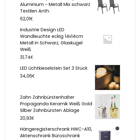
Aluminium - Metall Mix schwarz
Textilen Anth.
€
62,01
Industrie Design LED
Wandleuchte eckig 14x14cm
Metall in Schwarz, Glaskugel
Weiß
€
31,74
LED Lichtkieselstein Set 3 Stück
€
34,06
Zahn Zahnbürstenhalter
Propaganda Keramik Weiß Gold
Silber Zahnbürsten Ablage
€
20,93
Hängeregisterschrank HWC-A10,
Aktenschrank Büroschrank