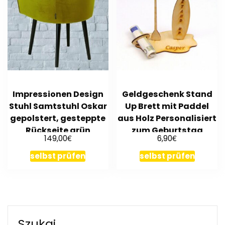
Impressionen Design
Geldgeschenk Stand
Stuhl Samtstuhl Oskar
Up Brett mit Paddel
gepolstert, gesteppte
aus Holz Personalisiert
Rückseite grün
zum Geburtstag
€
€
149,00
6,90
selbst prüfen
selbst prüfen
Szukaj