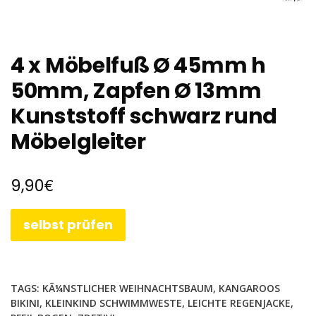
4 x Möbelfuß Ø 45mm h
50mm, Zapfen Ø 13mm
Kunststoff schwarz rund
Möbelgleiter
€
9,90
selbst prüfen
TAGS:
KÃ¼NSTLICHER WEIHNACHTSBAUM
,
KANGAROOS
BIKINI
,
KLEINKIND SCHWIMMWESTE
,
LEICHTE REGENJACKE
,