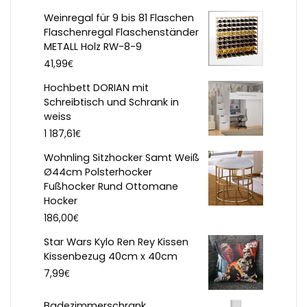
Weinregal für 9 bis 81 Flaschen
Flaschenregal Flaschenständer
METALL Holz RW-8-9
€
41,99
Hochbett DORIAN mit
Schreibtisch und Schrank in
weiss
€
1 187,61
Wohnling Sitzhocker Samt Weiß
Ø44cm Polsterhocker
Fußhocker Rund Ottomane
Hocker
€
186,00
Star Wars Kylo Ren Rey Kissen
Kissenbezug 40cm x 40cm
€
7,99
Badezimmerschrank