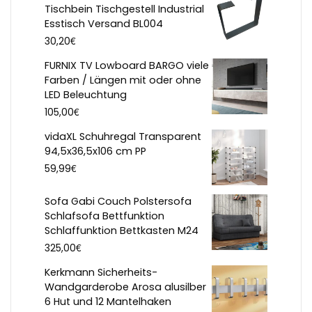
Tischbein Tischgestell Industrial
Esstisch Versand BL004
€
30,20
FURNIX TV Lowboard BARGO viele
Farben / Längen mit oder ohne
LED Beleuchtung
€
105,00
vidaXL Schuhregal Transparent
94,5x36,5x106 cm PP
€
59,99
Sofa Gabi Couch Polstersofa
Schlafsofa Bettfunktion
Schlaffunktion Bettkasten M24
€
325,00
Kerkmann Sicherheits-
Wandgarderobe Arosa alusilber
6 Hut und 12 Mantelhaken