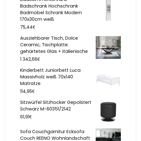
Badschrank Hochschrank
Badmöbel Schrank Modern
170x30cm weiß
€
75,44
Ausziehbarer Tisch, Dolce
Ceramic, Tischplatte:
gehärtetes Glas + italienische
€
1 342,66
Kinderbett Juniorbett Luca
Massivholz weiß 70x140
Matratze
€
114,95
Sitzwürfel Sitzhocker Gepolstert
Schwarz M-60351/2142
€
61,91
Sofa Couchgarnitur Ecksofa
Couch REENO Wohnlandschaft