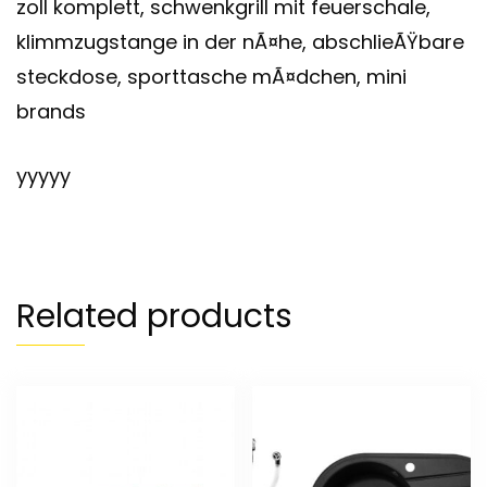
zoll komplett, schwenkgrill mit feuerschale,
klimmzugstange in der nÃ¤he, abschlieÃŸbare
steckdose, sporttasche mÃ¤dchen, mini
brands
yyyyy
Related products