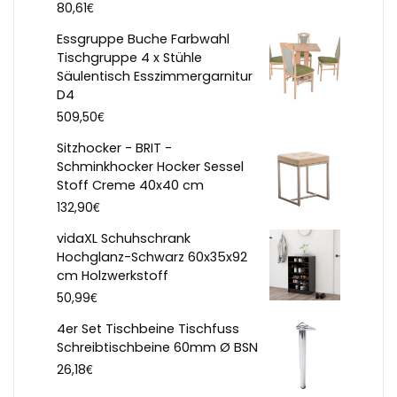
€
80,61
Essgruppe Buche Farbwahl
Tischgruppe 4 x Stühle
Säulentisch Esszimmergarnitur
D4
€
509,50
Sitzhocker - BRIT -
Schminkhocker Hocker Sessel
Stoff Creme 40x40 cm
€
132,90
vidaXL Schuhschrank
Hochglanz-Schwarz 60x35x92
cm Holzwerkstoff
€
50,99
4er Set Tischbeine Tischfuss
Schreibtischbeine 60mm Ø BSN
€
26,18