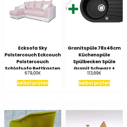
Ecksofa Sky
Granitspüle 78x46cm
Polstercouch Eckcouch
Küchenspüle
Polstercouch
Spülbecken Spüle
Schlafsofa Bettkasten
Granit Schwarz +
€
€
679,00
113,69
Polstergarnitur
Ablaufgarnitur
selbst prüfen
selbst prüfen