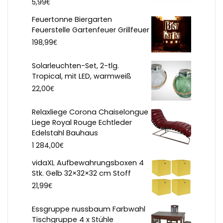
€
5,99
Feuertonne Biergarten
Feuerstelle Gartenfeuer Grillfeuer
€
198,99
Solarleuchten-Set, 2-tlg.
Tropical, mit LED, warmweiß
€
22,00
Relaxliege Corona Chaiselongue
Liege Royal Rouge Echtleder
Edelstahl Bauhaus
€
1 284,00
vidaXL Aufbewahrungsboxen 4
Stk. Gelb 32×32×32 cm Stoff
€
21,99
Essgruppe nussbaum Farbwahl
Tischgruppe 4 x Stühle