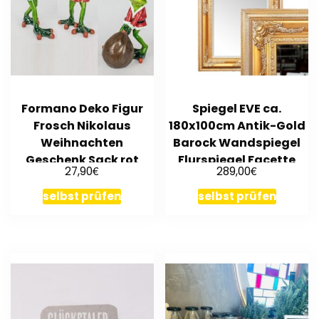
Formano Deko Figur
Spiegel EVE ca.
Frosch Nikolaus
180x100cm Antik-Gold
Weihnachten
Barock Wandspiegel
Geschenk Sack rot
Flurspiegel Facette
€
€
27,90
289,00
grün orange
selbst prüfen
selbst prüfen