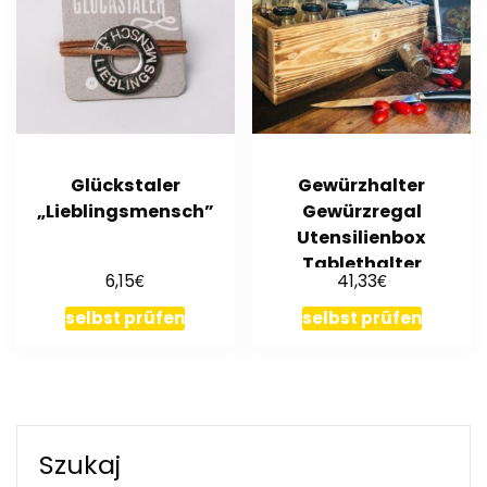
Glückstaler
Gewürzhalter
„Lieblingsmensch”
Gewürzregal
Utensilienbox
Tablethalter
€
€
6,15
41,33
Rezeptehalter Holz
geflammt
selbst prüfen
selbst prüfen
Szukaj