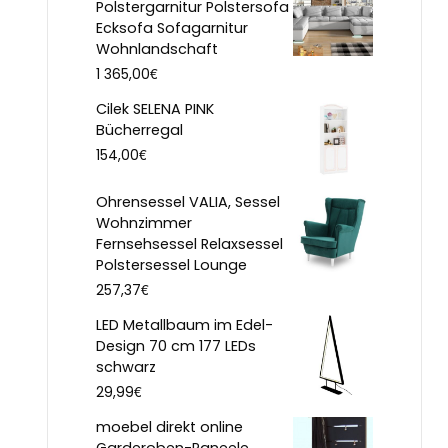
Polstergarnitur Polstersofa
Ecksofa Sofagarnitur
Wohnlandschaft
€
1 365,00
Cilek SELENA PINK
Bücherregal
€
154,00
Ohrensessel VALIA, Sessel
Wohnzimmer
Fernsehsessel Relaxsessel
Polstersessel Lounge
€
257,37
LED Metallbaum im Edel-
Design 70 cm 177 LEDs
schwarz
€
29,99
moebel direkt online