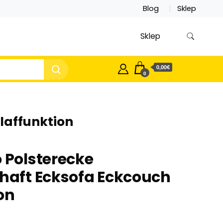
Blog
Sklep
Sklep
0,00€
0
laffunktion
o Polsterecke
aft Ecksofa Eckcouch
on