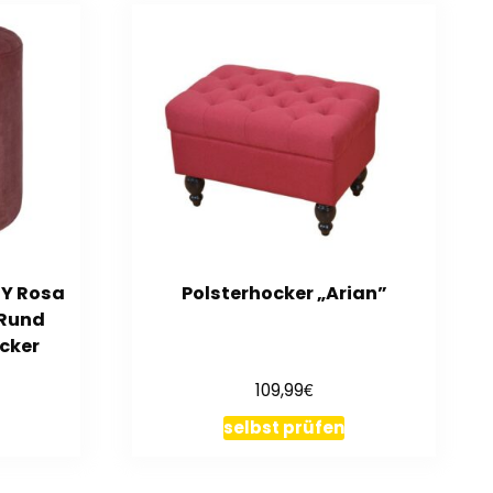
BY Rosa
Polsterhocker „Arian”
 Rund
ocker
€
109,99
selbst prüfen