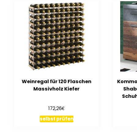
Weinregal für 120 Flaschen
Kommod
Massivholz Kiefer
Shab
Schuh
€
172,26
selbst prüfen