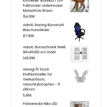
Echtleder 40x48x27 cm
Fußhocker Lederhocker
Massivholz Braun
€
154,99
vidaXL Racing Bürostuhl
Blau Kunstleder
€
87,99
vidaXL Büroschrank Weiß
90x40x90 cm Stahl
€
148,99
rewagi 10 Stück
Endfeststeller für
Vierkantloch,
Verschlußstopfen - 9
x16mm
€
5,96
Polsterecke Niko LED