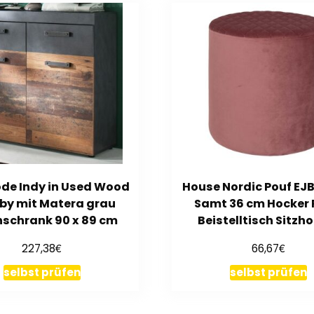
e Indy in Used Wood
House Nordic Pouf EJ
by mit Matera grau
Samt 36 cm Hocker
schrank 90 x 89 cm
Beistelltisch Sitzh
€
€
227,38
66,67
selbst prüfen
selbst prüfen