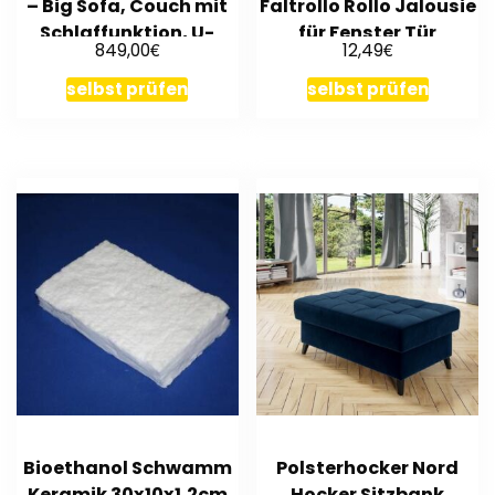
– Big Sofa, Couch mit
Faltrollo Rollo Jalousie
Schlaffunktion, U-
für Fenster Tür
€
€
849,00
12,49
Form
selbst prüfen
selbst prüfen
Bioethanol Schwamm
Polsterhocker Nord
Keramik 30x10x1,2cm
Hocker Sitzbank