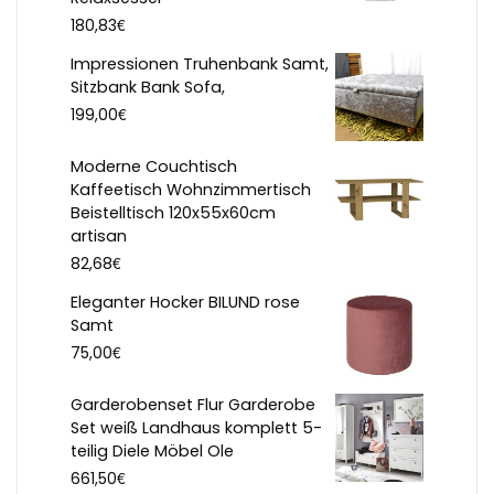
€
180,83
Impressionen Truhenbank Samt,
Sitzbank Bank Sofa,
€
199,00
Moderne Couchtisch
Kaffeetisch Wohnzimmertisch
Beistelltisch 120x55x60cm
artisan
€
82,68
Eleganter Hocker BILUND rose
Samt
€
75,00
Garderobenset Flur Garderobe
Set weiß Landhaus komplett 5-
teilig Diele Möbel Ole
€
661,50