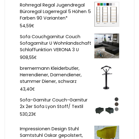
Rohrregal Regal Jugendregal
Büroregal Lagerregal 5 Höhen 5
Farben 90 Varianten*
€
54,59
Sofa Couchgarnitur Couch
Sofagarnitur U Wohnlandschaft
Schlaffunktion VERONA 3 U
€
908,55
bremermann Kleiderbutler,
Herrendiener, Damendiener,
stummer Diener, schwarz
€
43,40
Sofa-Garnitur Couch-Garnitur
2x 2er Sofa Lyon Stoff/ Textil
€
530,23
Impressionen Design Stuhl
Samtstuhl Oskar gepolstert,