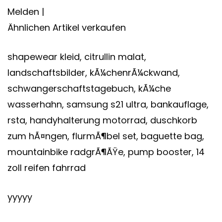
Melden |
Ähnlichen Artikel verkaufen
shapewear kleid, citrullin malat,
landschaftsbilder, kÃ¼chenrÃ¼ckwand,
schwangerschaftstagebuch, kÃ¼che
wasserhahn, samsung s21 ultra, bankauflage,
rsta, handyhalterung motorrad, duschkorb
zum hÃ¤ngen, flurmÃ¶bel set, baguette bag,
mountainbike radgrÃ¶ÃŸe, pump booster, 14
zoll reifen fahrrad
yyyyy