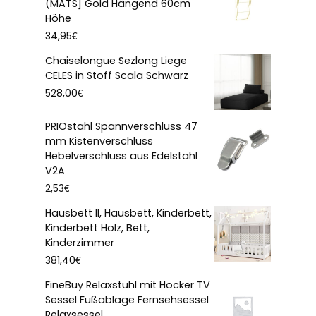
(MATS] Gold Hängend 60cm
Höhe
€
34,95
Chaiselongue Sezlong Liege
CELES in Stoff Scala Schwarz
€
528,00
PRIOstahl Spannverschluss 47
mm Kistenverschluss
Hebelverschluss aus Edelstahl
V2A
€
2,53
Hausbett II, Hausbett, Kinderbett,
Kinderbett Holz, Bett,
Kinderzimmer
€
381,40
FineBuy Relaxstuhl mit Hocker TV
Sessel Fußablage Fernsehsessel
Relaxsessel