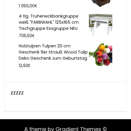
€
1 050,00
4 tlg. Truheneckbankgruppe
weiß "FARBWAHL" 125x165 cm
Tischgruppe Essgruppe NEU
€
705,50
Holztulpen Tulpen 20 cm
Geschenk 9er Strauß Wood Tulip
Deko Geschenk zum Geburtstag
€
12,92
zzzzz
A theme by Gradient Themes ©