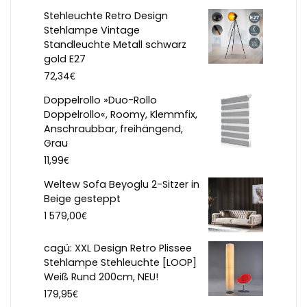
Stehleuchte Retro Design
Stehlampe Vintage
Standleuchte Metall schwarz
gold E27
€
72,34
Doppelrollo »Duo-Rollo
Doppelrollo«, Roomy, Klemmfix,
Anschraubbar, freihängend,
Grau
€
11,99
Weltew Sofa Beyoglu 2-Sitzer in
Beige gesteppt
€
1 579,00
cagü: XXL Design Retro Plissee
Stehlampe Stehleuchte [LOOP]
Weiß Rund 200cm, NEU!
€
179,95