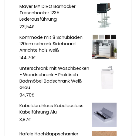
Mayer MY DIVO Barhocker
Tresenhocker 1235
Lederausführung
€
221,54
Kommode mit 8 Schubladen
120cm schrank Sideboard
Anrichte holz weiß
€
144,70
Unterschrank mit Waschbecken
- Wandschrank - Praktisch
Badmöbel Badschrank Weiß
Grau
€
94,70
Kabeldurchlass Kabelauslass
Kabelführung Alu
€
3,87
Häfele Hochklappscharnier