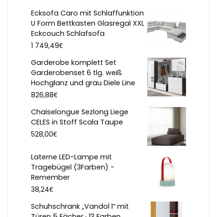
Ecksofa Caro mit Schlaffunktion
U Form Bettkasten Glasregal XXL
Eckcouch Schlafsofa
€
1 749,49
Garderobe komplett Set
Garderobenset 6 tlg. weiß
Hochglanz und grau Diele Line
€
826,88
Chaiselongue Sezlong Liege
CELES in Stoff Scala Taupe
€
528,00
Laterne LED-Lampe mit
Tragebügel (3Farben) -
Remember
€
38,24
Schuhschrank „Vandol l“ mit
Türen 5 Fächer · 13 Farben