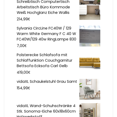
Schreibtisch Computertisch
Arbeitstisch Büro Kommode
Weiß Hochglanz Eiche Wallis
€
214,99
Sylvania CircLine FC40W / 129
Warm White Germany F C 40 W
FC40W/129 40w RingLampe 830
€
7,00
Polsterecke Schlafsofa mit
Schlaffunktion Couchgarnitur
Bettsofa Ecksofa Carl Gelb
€
419,00
vidaXL Schaukelstuhl Grau Samt
€
154,99
vidaXL Wand-Schuhschränke 4
Stk. Sonoma-Eiche 60x18x60cm
Holzwerkstoff