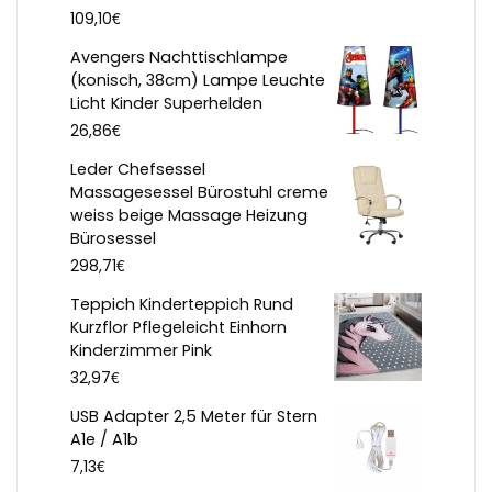
€
109,10
Avengers Nachttischlampe
(konisch, 38cm) Lampe Leuchte
Licht Kinder Superhelden
€
26,86
Leder Chefsessel
Massagesessel Bürostuhl creme
weiss beige Massage Heizung
Bürosessel
€
298,71
Teppich Kinderteppich Rund
Kurzflor Pflegeleicht Einhorn
Kinderzimmer Pink
€
32,97
USB Adapter 2,5 Meter für Stern
A1e / A1b
€
7,13