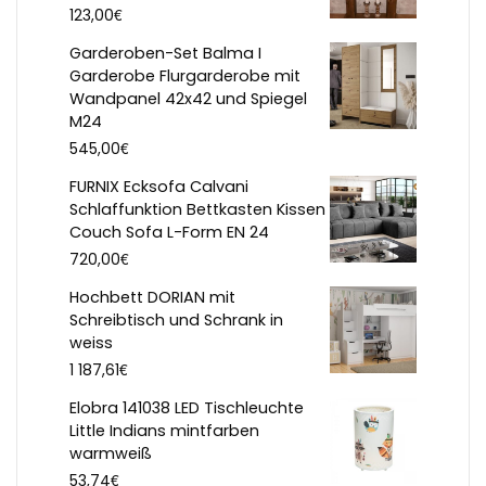
€
123,00
Garderoben-Set Balma I
Garderobe Flurgarderobe mit
Wandpanel 42x42 und Spiegel
M24
€
545,00
FURNIX Ecksofa Calvani
Schlaffunktion Bettkasten Kissen
Couch Sofa L-Form EN 24
€
720,00
Hochbett DORIAN mit
Schreibtisch und Schrank in
weiss
€
1 187,61
Elobra 141038 LED Tischleuchte
Little Indians mintfarben
warmweiß
€
53,74