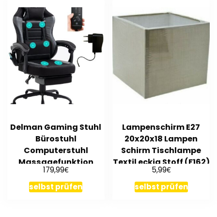
Delman Gaming Stuhl
Lampenschirm E27
Bürostuhl
20x20x18 Lampen
Computerstuhl
Schirm Tischlampe
Massagefunktion
Textil eckig Stoff (F162)
€
€
179,99
5,99
Dicke 0034-
selbst prüfen
selbst prüfen