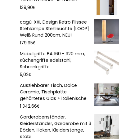
€
139,90
cagü: XXL Design Retro Plissee
Stehlampe Stehleuchte [LOOP]
Weiß Rund 200cm, NEU!
€
179,95
Möbelgriffe BA 160 - 320 mm,
Küchengriffe edelstahl,
Schrankgriffe
€
5,02
Ausziehbarer Tisch, Dolce
Ceramic, Tischplatte:
gehärtetes Glas + italienische
€
1 342,66
Garderobenständer,
Kleiderständer, Garderobe mit 3
Böden, Haken, Kleiderstange,
stabi