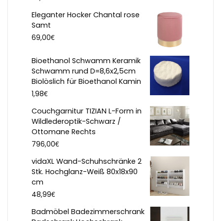
Eleganter Hocker Chantal rose
Samt
€
69,00
Bioethanol Schwamm Keramik
Schwamm rund D=8,6x2,5cm
Biolöslich für Bioethanol Kamin
€
1,98
Couchgarnitur TIZIAN L-Form in
Wildlederoptik-Schwarz /
Ottomane Rechts
€
796,00
vidaXL Wand-Schuhschränke 2
Stk. Hochglanz-Weiß 80x18x90
cm
€
48,99
Badmöbel Badezimmerschrank