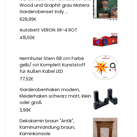
Wood und Graphit grau Matera
Garderobenset Indy ...
€
629,99
Autobett VERON XR-4 ROT
€
415,50
Herrnhuter Stern 68 cm Farbe
gelb/ rot Komplett Kunststoff
für Außen Kabel LED
€
77,52
Garderobenhaken modern,
Kleiderhaken schwarz matt, klein
oder groß
€
3,99
Dekokamin braun "Antik",
Kaminumrandung braun,
Kaminkonsole