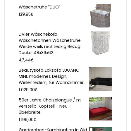
Wäschetruhe "DUO"
€
139,95
DVier Wäschekorb
Wäschetonnen Wäschetruhe
Weide weiß rechteckig Bezug
Deckel 48x36x62
€
47,44
Beautysofa Ecksofa LUGANO
MINI, modernes Design,
Wellenfedern, für Wohnzimmer,
€
1 029,00
50er Jahre Chaiselongue / m.
verstellb. Kopfteil - Neu -
Überbreite
€
1 199,00
Garderoben-Kombination in Old