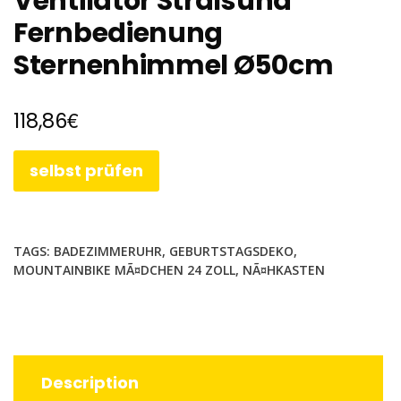
Ventilator Stralsund
Fernbedienung
Sternenhimmel Ø50cm
€
118,86
selbst prüfen
TAGS:
BADEZIMMERUHR
,
GEBURTSTAGSDEKO
,
MOUNTAINBIKE MÃ¤DCHEN 24 ZOLL
,
NÃ¤HKASTEN
Description