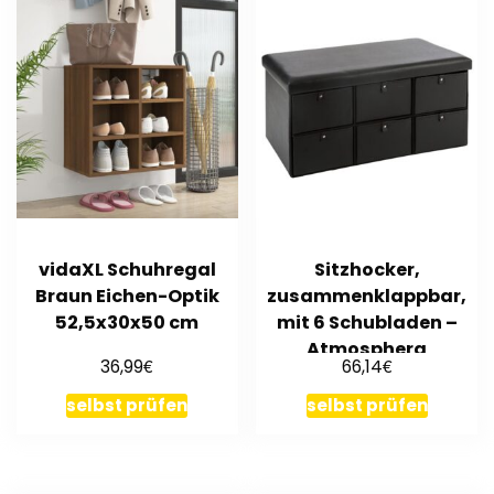
vidaXL Schuhregal
Sitzhocker,
Braun Eichen-Optik
zusammenklappbar,
52,5x30x50 cm
mit 6 Schubladen –
Atmosphera
€
€
36,99
66,14
selbst prüfen
selbst prüfen