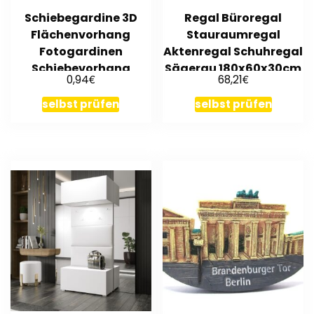
Schiebegardine 3D
Regal Büroregal
Flächenvorhang
Stauraumregal
Fotogardinen
Aktenregal Schuhregal
Schiebevorhang
Sägerau 180x60x30cm
€
€
0,94
68,21
Beautiful Abstraction
weiß
selbst prüfen
selbst prüfen