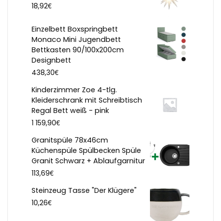
€
18,92
Einzelbett Boxspringbett
Monaco Mini Jugendbett
Bettkasten 90/100x200cm
Designbett
€
438,30
Kinderzimmer Zoe 4-tlg.
Kleiderschrank mit Schreibtisch
Regal Bett weiß - pink
€
1 159,90
Granitspüle 78x46cm
Küchenspüle Spülbecken Spüle
Granit Schwarz + Ablaufgarnitur
€
113,69
Steinzeug Tasse "Der Klügere"
€
10,26