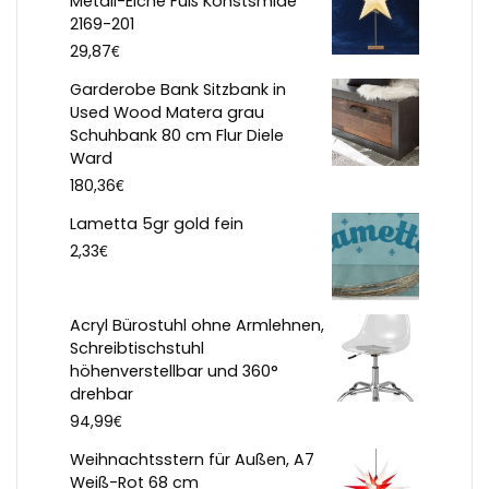
Metall-Eiche Fuß Konstsmide
2169-201
€
29,87
Garderobe Bank Sitzbank in
Used Wood Matera grau
Schuhbank 80 cm Flur Diele
Ward
€
180,36
Lametta 5gr gold fein
€
2,33
Acryl Bürostuhl ohne Armlehnen,
Schreibtischstuhl
höhenverstellbar und 360°
drehbar
€
94,99
Weihnachtsstern für Außen, A7
Weiß-Rot 68 cm