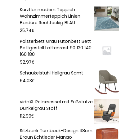
Kurzflor modern Teppich
Wohnzimmerteppich Linien
Bordüre Rechteckig BLAU
€
25,74
Polsterbett Grau Futonbett Bett
Bettgestell Lattenrost 90 120 140
160 180
€
92,97
Schaukelstuhl Hellgrau Samt
€
64,03
vidaXL Relaxsessel mit Fußstütze
Dunkelgrau Stoff
€
112,99
Sitzbank Turnbock-Design 38cm
Braun Echtleder Mango