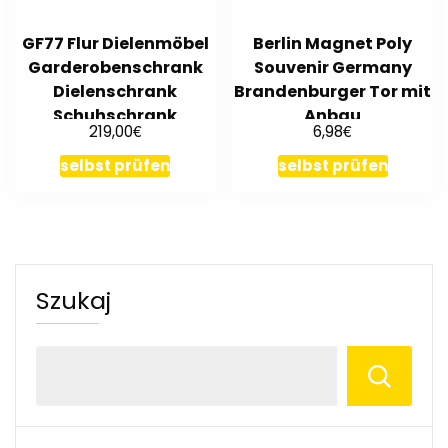
GF77 Flur Dielenmöbel
Berlin Magnet Poly
Garderobenschrank
Souvenir Germany
Dielenschrank
Brandenburger Tor mit
Schuhschrank
Anbau
€
€
219,00
6,98
Flurmöbel Spiegel
selbst prüfen
selbst prüfen
Szukaj