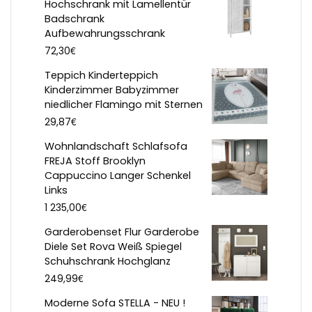
Hochschrank mit Lamellentür
Badschrank
Aufbewahrungsschrank
€
72,30
Teppich Kinderteppich
Kinderzimmer Babyzimmer
niedlicher Flamingo mit Sternen
€
29,87
Wohnlandschaft Schlafsofa
FREJA Stoff Brooklyn
Cappuccino Langer Schenkel
Links
€
1 235,00
Garderobenset Flur Garderobe
Diele Set Rova Weiß Spiegel
Schuhschrank Hochglanz
€
249,99
Moderne Sofa STELLA - NEU !