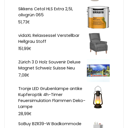
Sikkens Cetol HLS Extra 2,5l,
olivgrün 065
€
51,73
vidaXL Relaxsessel Verstellbar
Hellgrau Stoff
€
151,99
Zürich 3 D Holz Souvenir Deluxe
Magnet Schweiz Suisse Neu
€
7,08
Tronje LED Grubenlampe antike
Kupferoptik 4h-Timer
Feuersimulation Flammen Deko-
Lampe
€
28,99
SoBuy BZR39-W Badkommode