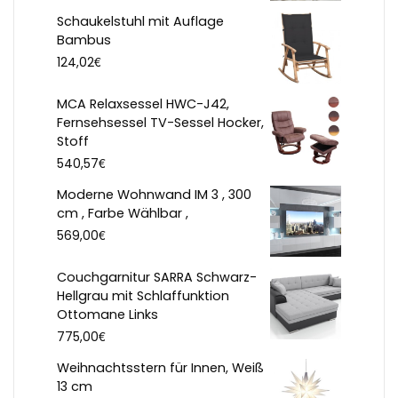
Schaukelstuhl mit Auflage
Bambus
€
124,02
MCA Relaxsessel HWC-J42,
Fernsehsessel TV-Sessel Hocker,
Stoff
€
540,57
Moderne Wohnwand IM 3 , 300
cm , Farbe Wählbar ,
€
569,00
Couchgarnitur SARRA Schwarz-
Hellgrau mit Schlaffunktion
Ottomane Links
€
775,00
Weihnachtsstern für Innen, Weiß
13 cm