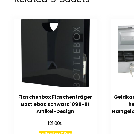
Flaschenbox Flaschenträger
Geldkas
Bottlebox schwarz 1090-01
h
Artikel-Design
Hartgel
€
121,00
selbst prüfen