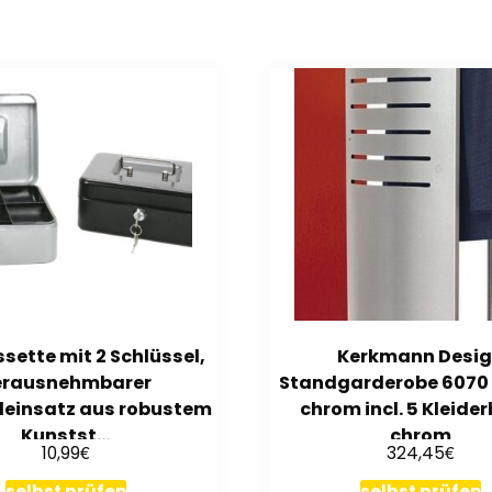
sette mit 2 Schlüssel,
Kerkmann Desi
erausnehmbarer
Standgarderobe 6070 
deinsatz aus robustem
chrom incl. 5 Kleide
Kunstst…
chrom
€
€
10,99
324,45
selbst prüfen
selbst prüfen