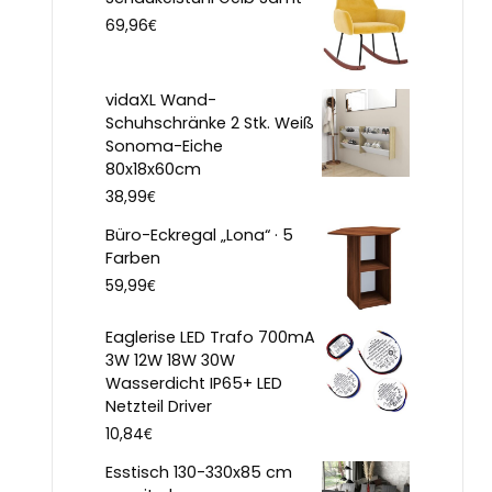
€
69,96
vidaXL Wand-
Schuhschränke 2 Stk. Weiß
Sonoma-Eiche
80x18x60cm
€
38,99
Büro-Eckregal „Lona“ · 5
Farben
€
59,99
Eaglerise LED Trafo 700mA
3W 12W 18W 30W
Wasserdicht IP65+ LED
Netzteil Driver
€
10,84
Esstisch 130-330x85 cm