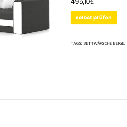
€
495,10
selbst prüfen
TAGS:
BETTWÃ¤SCHE BEIGE
,