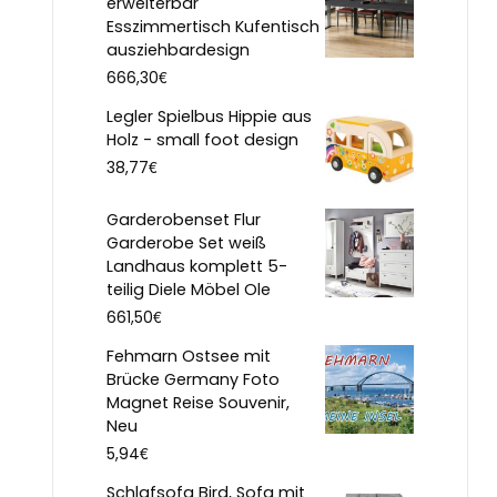
erweiterbar
Esszimmertisch Kufentisch
ausziehbardesign
€
666,30
Legler Spielbus Hippie aus
Holz - small foot design
€
38,77
Garderobenset Flur
Garderobe Set weiß
Landhaus komplett 5-
teilig Diele Möbel Ole
€
661,50
Fehmarn Ostsee mit
Brücke Germany Foto
Magnet Reise Souvenir,
Neu
€
5,94
Schlafsofa Bird, Sofa mit