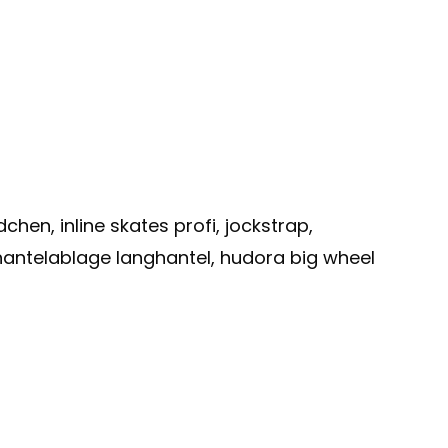
hen, inline skates profi, jockstrap,
hantelablage langhantel, hudora big wheel