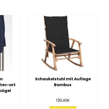
gn
Schaukelstuhl mit Auflage
tec-art
Bambus
rbügel
€
130,40
selbst prüfen