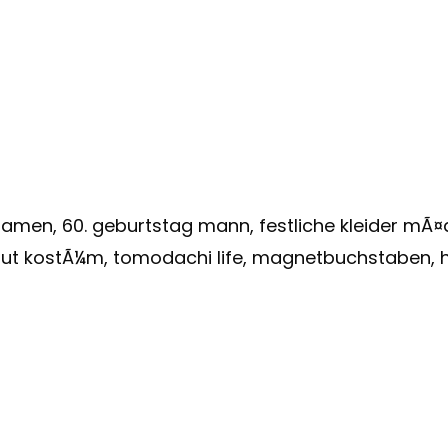
amen, 60. geburtstag mann, festliche kleider mÃ¤dc
naut kostÃ¼m, tomodachi life, magnetbuchstaben, 