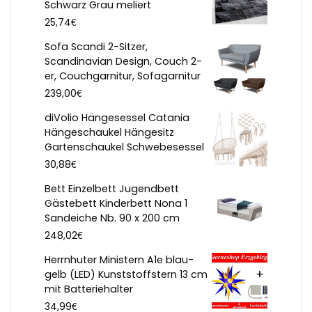
Schwarz Grau meliert
€
25,74
Sofa Scandi 2-Sitzer,
Scandinavian Design, Couch 2-
er, Couchgarnitur, Sofagarnitur
€
239,00
diVolio Hängesessel Catania
Hängeschaukel Hängesitz
Gartenschaukel Schwebesessel
€
30,88
Bett Einzelbett Jugendbett
Gästebett Kinderbett Nona 1
Sandeiche Nb. 90 x 200 cm
€
248,02
Herrnhuter Ministern A1e blau-
gelb (LED) Kunststoffstern 13 cm
mit Batteriehalter
€
34,99