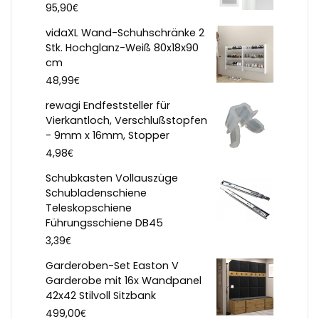
€
95,90
vidaXL Wand-Schuhschränke 2
Stk. Hochglanz-Weiß 80x18x90
cm
€
48,99
rewagi Endfeststeller für
Vierkantloch, Verschlußstopfen
- 9mm x 16mm, Stopper
€
4,98
Schubkasten Vollauszüge
Schubladenschiene
Teleskopschiene
Führungsschiene DB45
€
3,39
Garderoben-Set Easton V
Garderobe mit 16x Wandpanel
42x42 Stilvoll Sitzbank
€
499,00