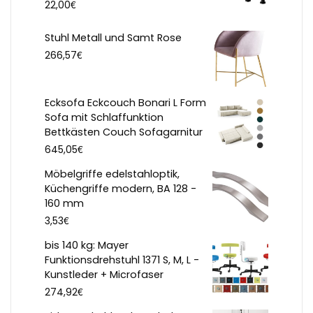
€
22,00
Stuhl Metall und Samt Rose
€
266,57
Ecksofa Eckcouch Bonari L Form
Sofa mit Schlaffunktion
Bettkästen Couch Sofagarnitur
€
645,05
Möbelgriffe edelstahloptik,
Küchengriffe modern, BA 128 -
160 mm
€
3,53
bis 140 kg: Mayer
Funktionsdrehstuhl 1371 S, M, L -
Kunstleder + Microfaser
€
274,92