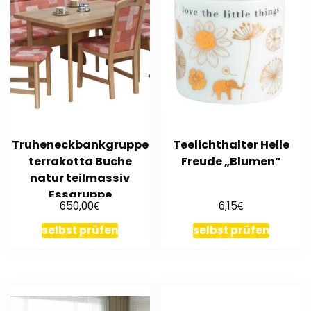
Truheneckbankgruppe
Teelichthalter Helle
terrakotta Buche
Freude „Blumen”
natur teilmassiv
Essgruppe
€
€
650,00
6,15
Tischgruppe
selbst prüfen
selbst prüfen