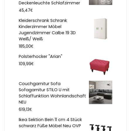
Deckenleuchte Schlafzimmer
€
45,47
Kleiderschrank Schrank
Kinderzimmer Möbel
Jugendzimmer Calbe 19 3D
Weiß/ Weiß
€
185,00
Polsterhocker "Arian"
€
109,99
Couchgarnitur Sofa
Sofagarnitur STILO U mit
Schlaffunktion Wohnlandschaft
NEU
€
619,13
Ikea Sektion Bein 11 cm 4 Stück
schwarz Füße Möbel Neu OVP