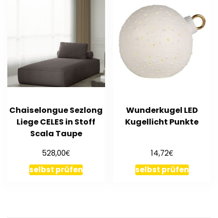
Chaiselongue Sezlong
Wunderkugel LED
Liege CELES in Stoff
Kugellicht Punkte
Scala Taupe
€
€
528,00
14,72
selbst prüfen
selbst prüfen