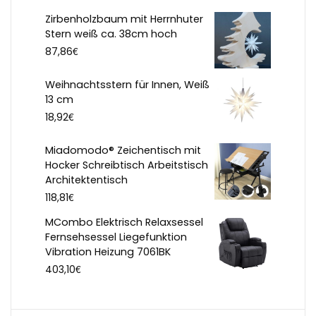
Zirbenholzbaum mit Herrnhuter
Stern weiß ca. 38cm hoch
€
87,86
Weihnachtsstern für Innen, Weiß
13 cm
€
18,92
Miadomodo® Zeichentisch mit
Hocker Schreibtisch Arbeitstisch
Architektentisch
€
118,81
MCombo Elektrisch Relaxsessel
Fernsehsessel Liegefunktion
Vibration Heizung 7061BK
€
403,10