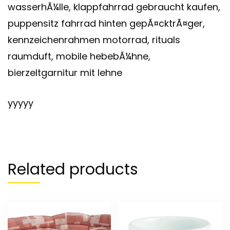
wasserhÃ¼lle, klappfahrrad gebraucht kaufen,
puppensitz fahrrad hinten gepÃ¤cktrÃ¤ger,
kennzeichenrahmen motorrad, rituals
raumduft, mobile hebebÃ¼hne,
bierzeltgarnitur mit lehne
yyyyy
Related products