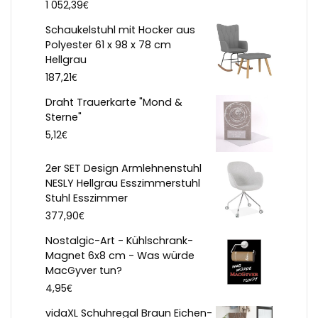
€
1 052,39
Schaukelstuhl mit Hocker aus
Polyester 61 x 98 x 78 cm
Hellgrau
€
187,21
Draht Trauerkarte "Mond &
Sterne"
€
5,12
2er SET Design Armlehnenstuhl
NESLY Hellgrau Esszimmerstuhl
Stuhl Esszimmer
€
377,90
Nostalgic-Art - Kühlschrank-
Magnet 6x8 cm - Was würde
MacGyver tun?
€
4,95
vidaXL Schuhregal Braun Eichen-