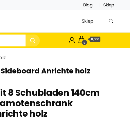
Blog
Sklep
Sklep
0,00€
0
olz
ideboard Anrichte holz
t 8 Schubladen 140cm
lamotenschrank
richte holz