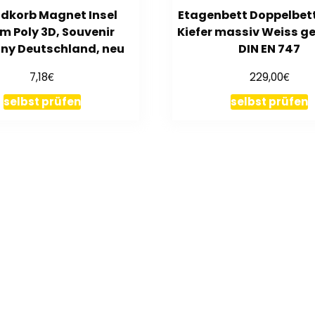
dkorb Magnet Insel
Etagenbett Doppelbett
m Poly 3D, Souvenir
Kiefer massiv Weiss 
ny Deutschland, neu
DIN EN 747
€
€
7,18
229,00
selbst prüfen
selbst prüfen