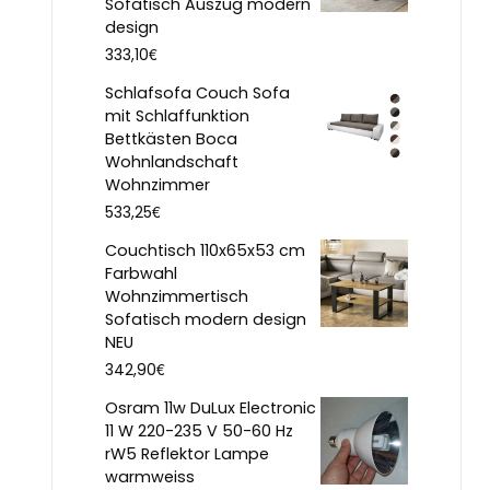
Sofatisch Auszug modern
design
€
333,10
Schlafsofa Couch Sofa
mit Schlaffunktion
Bettkästen Boca
Wohnlandschaft
Wohnzimmer
€
533,25
Couchtisch 110x65x53 cm
Farbwahl
Wohnzimmertisch
Sofatisch modern design
NEU
€
342,90
Osram 11w DuLux Electronic
11 W 220-235 V 50-60 Hz
rW5 Reflektor Lampe
warmweiss