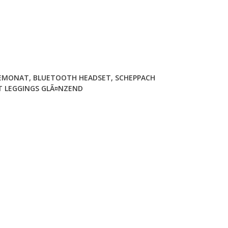
BEMONAT
,
BLUETOOTH HEADSET
,
SCHEPPACH
T LEGGINGS GLÃ¤NZEND