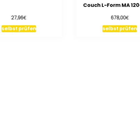
Couch L-Form MA 120
€
€
27,96
678,00
selbst prüfen
selbst prüfen