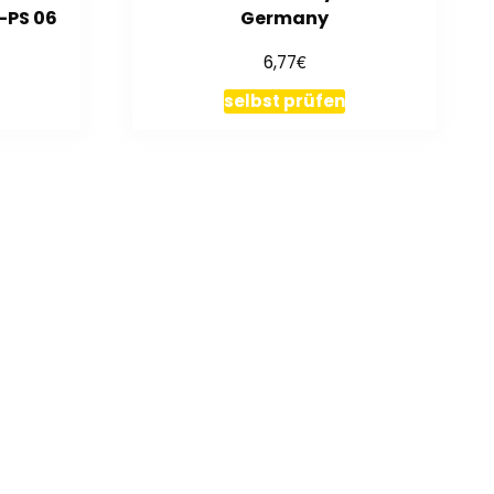
-PS 06
Germany
€
6,77
selbst prüfen