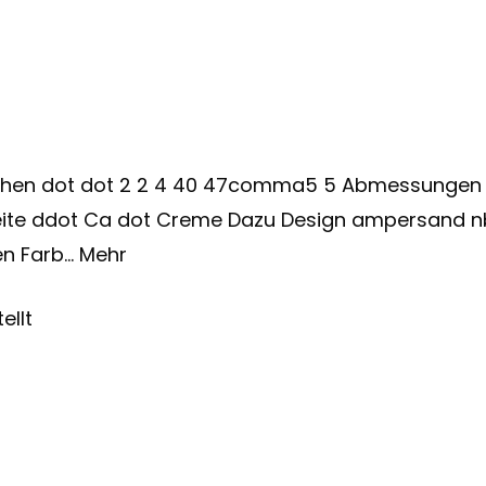
en dot dot 2 2 4 40 47comma5 5 Abmessungen d
eite ddot Ca dot Creme Dazu Design ampersand nbs
ben Farb… Mehr
ellt