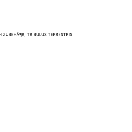
H ZUBEHÃ¶R
,
TRIBULUS TERRESTRIS