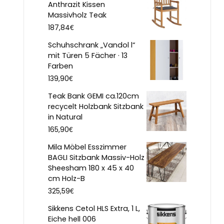
Anthrazit Kissen
Massivholz Teak
€
187,84
Schuhschrank „Vandol l“
mit Türen 5 Fächer · 13
Farben
€
139,90
Teak Bank GEMI ca.120cm
recycelt Holzbank Sitzbank
in Natural
€
165,90
Mila Möbel Esszimmer
BAGLI Sitzbank Massiv-Holz
Sheesham 180 x 45 x 40
cm Holz-B
€
325,59
Sikkens Cetol HLS Extra, 1 L,
Eiche hell 006