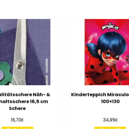
alitätsschere Näh- &
Kinderteppich Miraculo
altsschere 16,5 cm
100×130
Schere
€
€
16,70
34,95