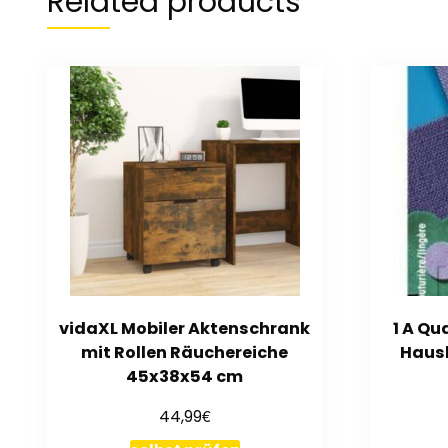
Related products
vidaXL Mobiler Aktenschrank
1 A Qu
mit Rollen Räuchereiche
Haush
45x38x54 cm
€
44,99