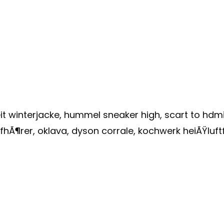
it winterjacke, hummel sneaker high, scart to hdmi
hÃ¶rer, oklava, dyson corrale, kochwerk heiÃŸluftfr