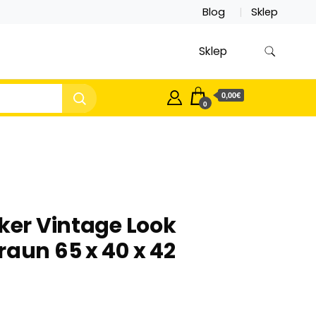
Blog
Sklep
Sklep
0,00€
0
rker Vintage Look
raun 65 x 40 x 42