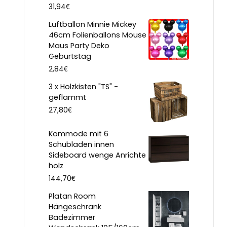
€
31,94
Luftballon Minnie Mickey
46cm Folienballons Mouse
Maus Party Deko
Geburtstag
€
2,84
3 x Holzkisten "TS" -
geflammt
€
27,80
Kommode mit 6
Schubladen innen
Sideboard wenge Anrichte
holz
€
144,70
Platan Room
Hängeschrank
Badezimmer