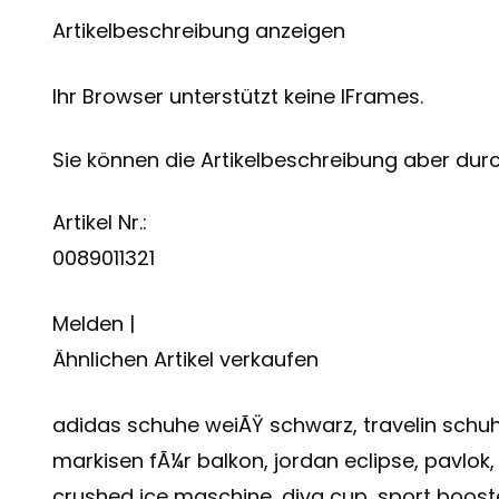
Artikelbeschreibung anzeigen
Ihr Browser unterstützt keine IFrames.
Sie können die Artikelbeschreibung aber durch
Artikel Nr.:
0089011321
Melden |
Ähnlichen Artikel verkaufen
adidas schuhe weiÃŸ schwarz, travelin schuhe
markisen fÃ¼r balkon, jordan eclipse, pavlo
crushed ice maschine, diva cup, sport boost