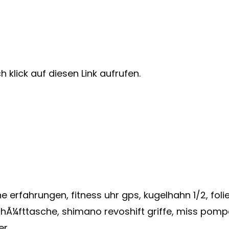
 klick auf diesen Link aufrufen.
 erfahrungen, fitness uhr gps, kugelhahn 1/2, fol
k, hÃ¼fttasche, shimano revoshift griffe, miss po
er