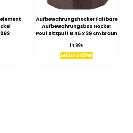
element
Aufbewahrungshocker Faltbare
eckel
Aufbewahrungsbox Hocker
1092
Pouf Sitzpuff Ø 45 x 39 cm braun
€
14,99
selbst prüfen