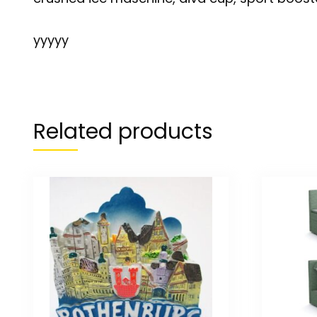
yyyyy
Related products