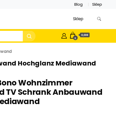
Blog
Sklep
Sklep
0,00€
0
awand
wand Hochglanz Mediawand
Bono Wohnzimmer
d TV Schrank Anbauwand
Mediawand