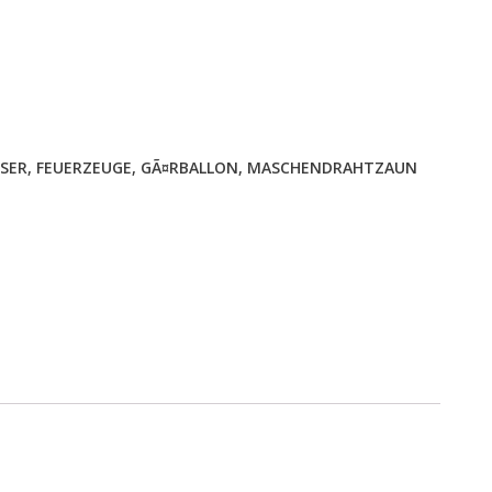
SER
,
FEUERZEUGE
,
GÃ¤RBALLON
,
MASCHENDRAHTZAUN