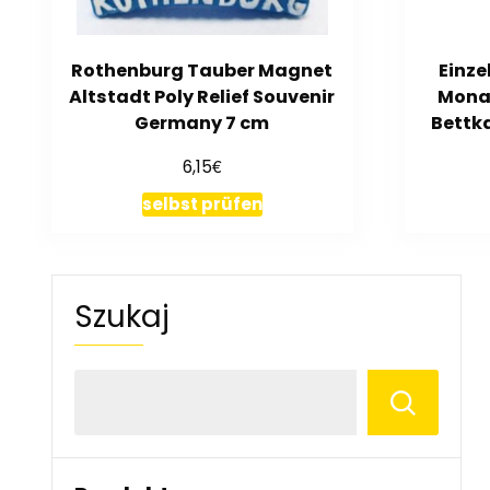
Rothenburg Tauber Magnet
Einze
Altstadt Poly Relief Souvenir
Mona
Germany 7 cm
Bettk
€
6,15
selbst prüfen
Szukaj