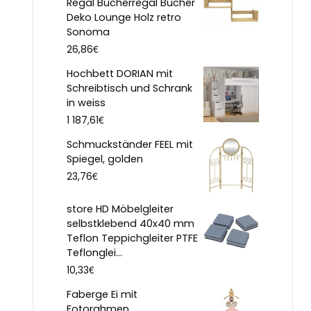
Regal Bücherregal Bücher
Deko Lounge Holz retro
Sonoma
€
26,86
Hochbett DORIAN mit
Schreibtisch und Schrank
in weiss
€
1 187,61
Schmuckständer FEEL mit
Spiegel, golden
€
23,76
store HD Möbelgleiter
selbstklebend 40x40 mm
Teflon Teppichgleiter PTFE
Teflonglei...
€
10,33
Faberge Ei mit
Fotorahmen