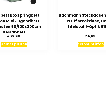
lbett Boxspringbett
Bachmann Steckdosen
co Mini Jugendbett
PIX 1f Steckdose, D
asten 90/100x200cm
Edelstahl-Optik 61
Designbett
€
€
438,30
54,18
selbst prüfen
selbst prüfen