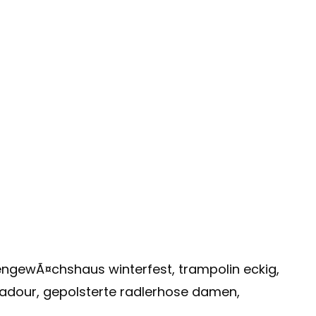
iengewÃ¤chshaus winterfest, trampolin eckig,
mpadour, gepolsterte radlerhose damen,