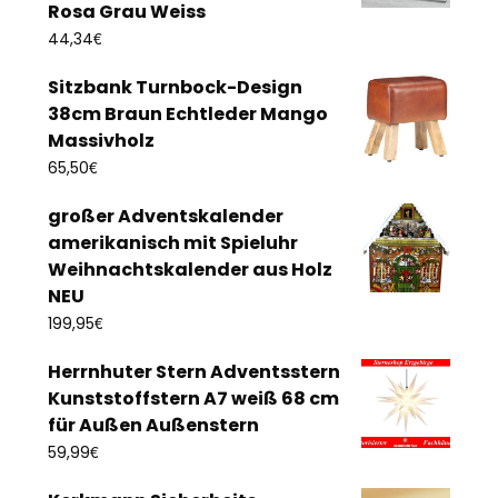
Rosa Grau Weiss
€
44,34
Sitzbank Turnbock-Design
38cm Braun Echtleder Mango
Massivholz
€
65,50
großer Adventskalender
amerikanisch mit Spieluhr
Weihnachtskalender aus Holz
NEU
€
199,95
Herrnhuter Stern Adventsstern
Kunststoffstern A7 weiß 68 cm
für Außen Außenstern
€
59,99