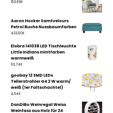
€
153,59
Aaron Hocker Samtvelours
Petrol Buche Nussbaumfarben
€
433,50
Elobra 141038 LED Tischleuchte
Little Indians mintfarben
warmweiß
€
53,74
goobay 12 SMD LEDs
Tellerstrahler G4 2 W warm/
weiß (1er Faltschachtel)
€
4,54
DanDiBo Weinregal Weiss
Weinfass aus Holz für 24