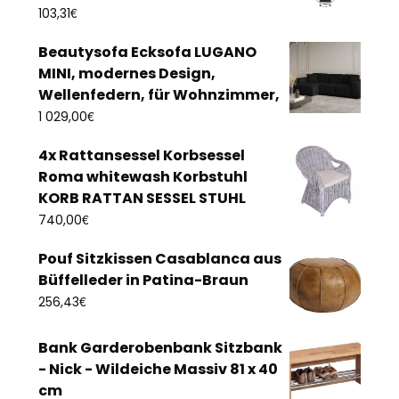
€
103,31
Beautysofa Ecksofa LUGANO
MINI, modernes Design,
Wellenfedern, für Wohnzimmer,
€
1 029,00
4x Rattansessel Korbsessel
Roma whitewash Korbstuhl
KORB RATTAN SESSEL STUHL
€
740,00
Pouf Sitzkissen Casablanca aus
Büffelleder in Patina-Braun
€
256,43
Bank Garderobenbank Sitzbank
- Nick - Wildeiche Massiv 81 x 40
cm