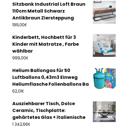
Sitzbank Industrial Loft Braun
110cm Metall Schwarz
Antikbraun Ziersteppung
€
199,00
Kinderbett, Hochbett für 3
Kinder mit Matratze , Farbe
wählbar
€
999,00
Helium Ballongas für 50
Luftballons 0,43m3 Einweg
Heliumflasche Folienballons Ba
€
62,01
Ausziehbarer Tisch, Dolce
Ceramic, Tischplatte:
gehärtetes Glas + italienische
€
1 342,66