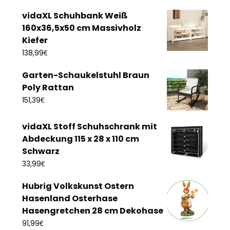
vidaXL Schuhbank Weiß
160x36,5x50 cm Massivholz
Kiefer
€
138,99
Garten-Schaukelstuhl Braun
Poly Rattan
€
151,39
vidaXL Stoff Schuhschrank mit
Abdeckung 115 x 28 x 110 cm
Schwarz
€
33,99
Hubrig Volkskunst Ostern
Hasenland Osterhase
Hasengretchen 28 cm Dekohase
€
91,99