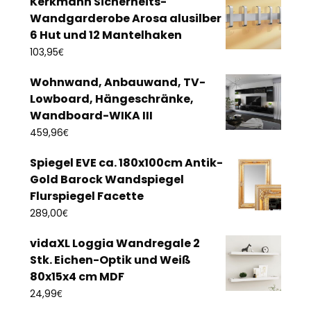
Kerkmann Sicherheits-
Wandgarderobe Arosa alusilber
6 Hut und 12 Mantelhaken
€
103,95
Wohnwand, Anbauwand, TV-
Lowboard, Hängeschränke,
Wandboard-WIKA III
€
459,96
Spiegel EVE ca. 180x100cm Antik-
Gold Barock Wandspiegel
Flurspiegel Facette
€
289,00
vidaXL Loggia Wandregale 2
Stk. Eichen-Optik und Weiß
80x15x4 cm MDF
€
24,99