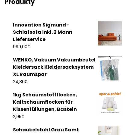
Produkty
Innovation Sigmund -
Schlafsofa inkl. 2 Mann
Lieferservice
€
999,00
WENKO, Vakuum Vakuumbeutel
Kleidersack Kleidersacksystem
XL Raumspar
€
24,80
1kg Schaumstoffflocken,
Kaltschaumflocken für
Kissenfüllungen, Basteln
€
2,95
Schaukelstuhl Grau Samt