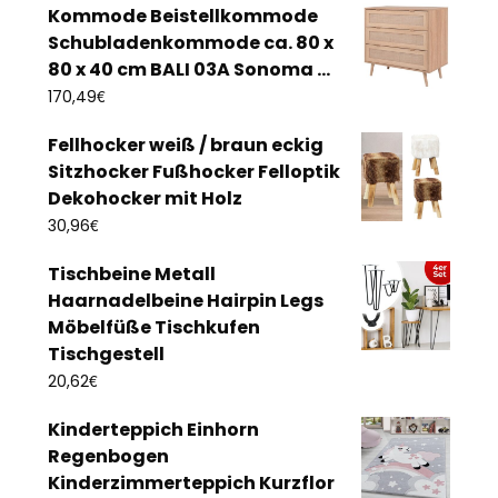
Kommode Beistellkommode
Schubladenkommode ca. 80 x
80 x 40 cm BALI 03A Sonoma ...
€
170,49
Fellhocker weiß / braun eckig
Sitzhocker Fußhocker Felloptik
Dekohocker mit Holz
€
30,96
Tischbeine Metall
Haarnadelbeine Hairpin Legs
Möbelfüße Tischkufen
Tischgestell
€
20,62
Kinderteppich Einhorn
Regenbogen
Kinderzimmerteppich Kurzflor