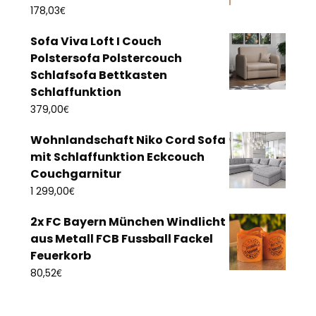
€
178,03
Sofa Viva Loft I Couch
Polstersofa Polstercouch
Schlafsofa Bettkasten
Schlaffunktion
€
379,00
Wohnlandschaft Niko Cord Sofa
mit Schlaffunktion Eckcouch
Couchgarnitur
€
1 299,00
2x FC Bayern München Windlicht
aus Metall FCB Fussball Fackel
Feuerkorb
€
80,52