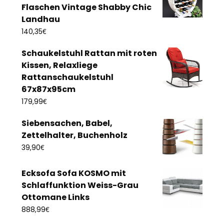
Flaschen Vintage Shabby Chic
Landhau
€
140,35
Schaukelstuhl Rattan mit roten
Kissen, Relaxliege
Rattanschaukelstuhl
67x87x95cm
€
179,99
Siebensachen, Babel,
Zettelhalter, Buchenholz
€
39,90
Ecksofa Sofa KOSMO mit
Schlaffunktion Weiss-Grau
Ottomane Links
€
888,99