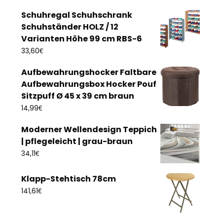
Schuhregal Schuhschrank
Schuhständer HOLZ / 12
Varianten Höhe 99 cm RBS-6
€
33,60
Aufbewahrungshocker Faltbare
Aufbewahrungsbox Hocker Pouf
Sitzpuff Ø 45 x 39 cm braun
€
14,99
Moderner Wellendesign Teppich
| pflegeleicht | grau-braun
€
34,11
Klapp-Stehtisch 78cm
€
141,61