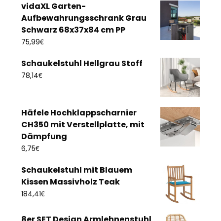
vidaXL Garten-
Aufbewahrungsschrank Grau
Schwarz 68x37x84 cm PP
€
75,99
Schaukelstuhl Hellgrau Stoff
€
78,14
Häfele Hochklappscharnier
CH350 mit Verstellplatte, mit
Dämpfung
€
6,75
Schaukelstuhl mit Blauem
Kissen Massivholz Teak
€
184,41
8er SET Design Armlehnenstuhl