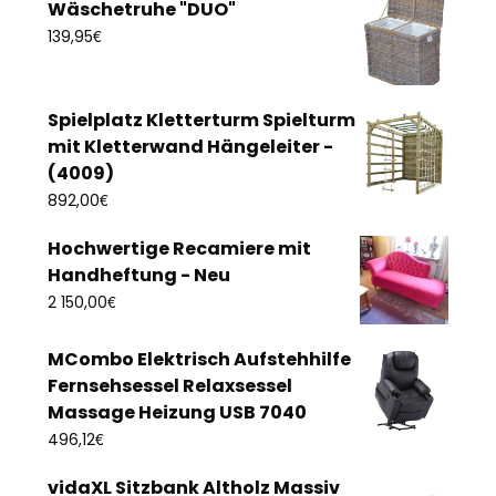
Wäschetruhe "DUO"
€
139,95
Spielplatz Kletterturm Spielturm
mit Kletterwand Hängeleiter -
(4009)
€
892,00
Hochwertige Recamiere mit
Handheftung - Neu
€
2 150,00
MCombo Elektrisch Aufstehhilfe
Fernsehsessel Relaxsessel
Massage Heizung USB 7040
€
496,12
vidaXL Sitzbank Altholz Massiv