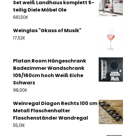
Set weiß Landhaus komplett 5-
teilig Diele Möbel Ole
€
661,50
Weinglas "Gkass of Musik"
€
17,52
Platan Room Hängeschrank
Badezimmer Wandschrank
105/160cm hoch Weiß Eiche
Schwarz
€
98,00
Weinregal Diagon Rechts 100 cm
Metall Flaschenhalter
Flaschenständer Wandregal
€
55,13