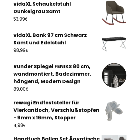
vidaXL Schaukelstuhl
Dunkelgrau Samt
€
53,99
vidaXL Bank 97 cm Schwarz
Samt und Edelstahl
€
98,99
Runder Spiegel FENIKS 80 cm,
wandmontiert, Badezimmer,
hängend, Modern Design
€
89,00
rewagi Endfeststeller für
Vierkantloch, Verschlußstopfen
- 9mm x 16mm, Stopper
€
4,98
Handtuch Ballen Set Ägyptische