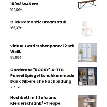
160x35x45 cm
€
102,99
Cilek Romantic Dream Stuhl
€
165,37
vidaXL Garderobenpaneel 2 Stk.
Weiß
€
95,99
Garderobe "ROCKY" 4-TLG
Paneel Spiegel Schuhkommode
Bank Silbereiche Nachbildung
€
714,12
Hochbett mit Sofa und
Kleiderschrank/ -Treppe