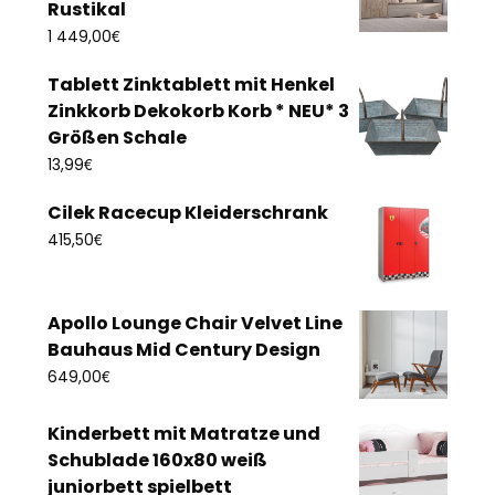
Rustikal
€
1 449,00
Tablett Zinktablett mit Henkel
Zinkkorb Dekokorb Korb * NEU* 3
Größen Schale
€
13,99
Cilek Racecup Kleiderschrank
€
415,50
Apollo Lounge Chair Velvet Line
Bauhaus Mid Century Design
€
649,00
Kinderbett mit Matratze und
Schublade 160x80 weiß
juniorbett spielbett