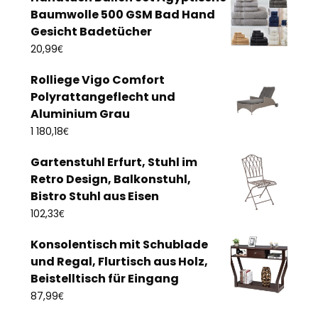
Baumwolle 500 GSM Bad Hand
Gesicht Badetücher
€
20,99
Rolliege Vigo Comfort
Polyrattangeflecht und
Aluminium Grau
€
1 180,18
Gartenstuhl Erfurt, Stuhl im
Retro Design, Balkonstuhl,
Bistro Stuhl aus Eisen
€
102,33
Konsolentisch mit Schublade
und Regal, Flurtisch aus Holz,
Beistelltisch für Eingang
€
87,99