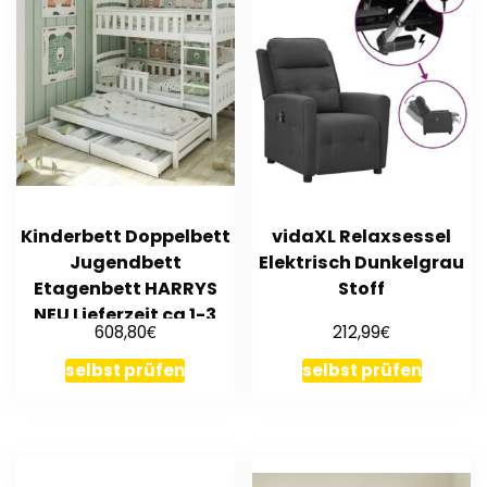
Kinderbett Doppelbett
vidaXL Relaxsessel
Jugendbett
Elektrisch Dunkelgrau
Etagenbett HARRYS
Stoff
NEU Lieferzeit ca 1-3
€
€
608,80
212,99
Wochen
selbst prüfen
selbst prüfen