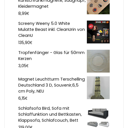
Kühlschrankmagnete, Saugnapf,
Kleidermagnet
€
8,99
Screeny Weeny 5.0 White
Mulatte Beast inkl. CleanUrin von
CleanU
€
135,90
Tropfenfänger - Glas für 50mm
Kerzen
€
3,05
Magnet Leuchtturm Terschelling
Deutschland 3 D, Souvenir,6,5
cm Poly, NEU
€
6,15
Schlafsofa Bird, Sofa mit
Schlaffunktion und Bettkasten,
Klappsofa, Schlafcouch, Bett
€
319,00