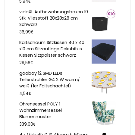
€
5,94
vidaXL Aufbewahrungsboxen 10
Stk. Vliesstoff 28x28x28 cm
Schwarz
€
36,99
Kaltschaum Sitzkissen 40 x 40
x10 cm Sitzauflage Dekubitus
Kissen Sitzpolster schwarz
€
29,56
goobay 12 SMD LEDs
Tellerstrahler G4 2 W warm/
weiß (1er Faltschachtel)
€
4,54
Ohrensessel POLY 1
Wohnzimmersessel
Blumenmuster
€
339,00
4 x Möbelfuß Ø 45mm h 50mm,