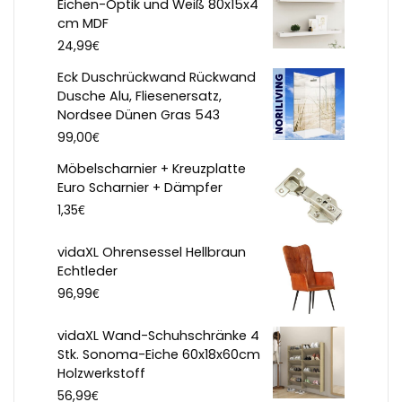
Eichen-Optik und Weiß 80x15x4
cm MDF
€
24,99
Eck Duschrückwand Rückwand
Dusche Alu, Fliesenersatz,
Nordsee Dünen Gras 543
€
99,00
Möbelscharnier + Kreuzplatte
Euro Scharnier + Dämpfer
€
1,35
vidaXL Ohrensessel Hellbraun
Echtleder
€
96,99
vidaXL Wand-Schuhschränke 4
Stk. Sonoma-Eiche 60x18x60cm
Holzwerkstoff
€
56,99