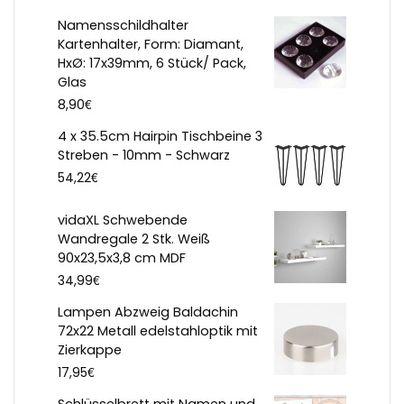
Namensschildhalter
Kartenhalter, Form: Diamant,
HxØ: 17x39mm, 6 Stück/ Pack,
Glas
€
8,90
4 x 35.5cm Hairpin Tischbeine 3
Streben - 10mm - Schwarz
€
54,22
vidaXL Schwebende
Wandregale 2 Stk. Weiß
90x23,5x3,8 cm MDF
€
34,99
Lampen Abzweig Baldachin
72x22 Metall edelstahloptik mit
Zierkappe
€
17,95