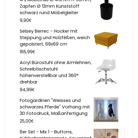
Zapfen Ø 13mm Kunststoff
schwarz rund Möbelgleiter
€
9,90
Selsey Berrec - Hocker mit
Steppung und Holzféßen, weich
gepolstert, 69x69 cm
€
165,99
Acryl Bürostuhl ohne Armlehnen,
Schreibtischstuhl
höhenverstellbar und 360°
drehbar
€
94,99
Fotogardinen "Weisses und
schwarzes Pferde" Vorhang mit
3D Fotodruck, Maßanfertigung
€
25,00
6er Set - Mix 1 - Buttons,