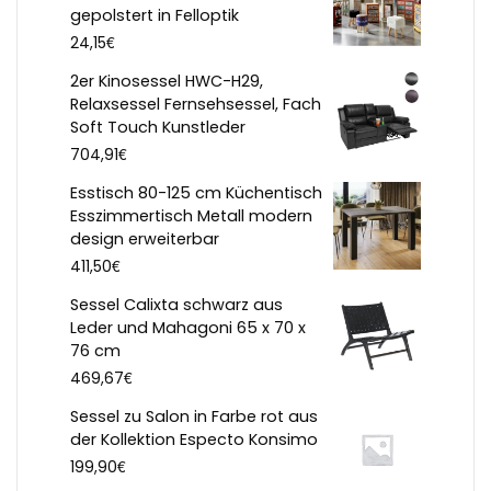
gepolstert in Felloptik
€
24,15
2er Kinosessel HWC-H29,
Relaxsessel Fernsehsessel, Fach
Soft Touch Kunstleder
€
704,91
Esstisch 80-125 cm Küchentisch
Esszimmertisch Metall modern
design erweiterbar
€
411,50
Sessel Calixta schwarz aus
Leder und Mahagoni 65 x 70 x
76 cm
€
469,67
Sessel zu Salon in Farbe rot aus
der Kollektion Especto Konsimo
€
199,90