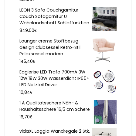
LEON 3 Sofa Couchgarnitur
Couch Sofagarnitur U
Wohnlandschaft Schlaffunktion
€
849,00
Lounger creme Stoffbezug
design Clubsessel Retro-Stil
Relaxsessel modern
€
145,40
Eaglerise LED Trafo 700mA 3W
12W 18W 30W Wasserdicht IP65+
LED Netzteil Driver
€
10,84
1 A Qualitätsschere Näh- &
Haushaltsschere 16,5 cm Schere
€
16,70
vidaXL Loggia Wandregale 2 Stk.