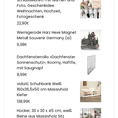
Schlüsselbrett mit Namen und
Foto, Geschenkidee
Weihnachten, Hochzeit,
Fotogeschenk
€
22,90
Wernigerode Harz Hexe Magnet
Metall Souvenir Germany (si)
€
6,98
Dachfensterrollo »Dachfenster
Sonnenschutz«, Roomy, Haftfix,
mit Saugnapf
€
8,99
vidaXL Schuhbank Weiß
160x36,5x50 cm Massivholz
Kiefer
€
138,99
Hocker, 30 x 30 x 45 cm, weiß
Beine aus Massivholz Sitz