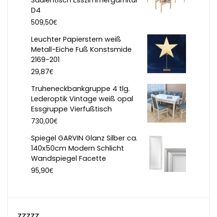
Säulentisch Esszimmergarnitur
D4
€
509,50
Leuchter Papierstern weiß
Metall-Eiche Fuß Konstsmide
2169-201
€
29,87
Truheneckbankgruppe 4 tlg.
Lederoptik Vintage weiß opal
Essgruppe Vierfußtisch
€
730,00
Spiegel GARVIN Glanz Silber ca.
140x50cm Modern Schlicht
Wandspiegel Facette
€
95,90
zzzzz