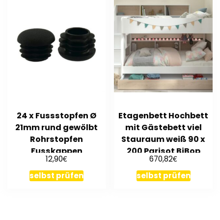
24 x Fussstopfen Ø
Etagenbett Hochbett
21mm rund gewölbt
mit Gästebett viel
Rohrstopfen
Stauraum weiß 90 x
Fusskappen
200 Parisot BiBop
€
€
12,90
670,82
Stuhlkappen Stuhl
selbst prüfen
selbst prüfen