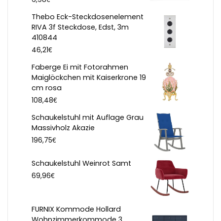
Thebo Eck-Steckdosenelement
RIVA 3f Steckdose, Edst, 3m
410844
€
46,21
Faberge Ei mit Fotorahmen
Maiglöckchen mit Kaiserkrone 19
cm rosa
€
108,48
Schaukelstuhl mit Auflage Grau
Massivholz Akazie
€
196,75
Schaukelstuhl Weinrot Samt
€
69,96
FURNIX Kommode Hollard
Wohnzimmerkommode 3