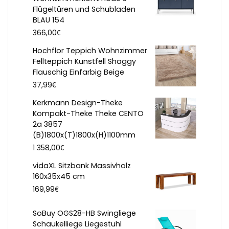
Flügeltüren und Schubladen
BLAU 154
€
366,00
Hochflor Teppich Wohnzimmer
Fellteppich Kunstfell Shaggy
Flauschig Einfarbig Beige
€
37,99
Kerkmann Design-Theke
Kompakt-Theke Theke CENTO
2a 3857
(B)1800x(T)1800x(H)1100mm
€
1 358,00
vidaXL Sitzbank Massivholz
160x35x45 cm
€
169,99
SoBuy OGS28-HB Swingliege
Schaukelliege Liegestuhl