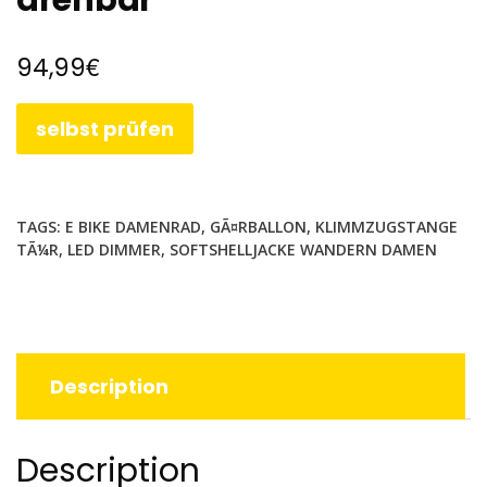
drehbar
€
94,99
selbst prüfen
TAGS:
E BIKE DAMENRAD
,
GÃ¤RBALLON
,
KLIMMZUGSTANGE
TÃ¼R
,
LED DIMMER
,
SOFTSHELLJACKE WANDERN DAMEN
Description
Description