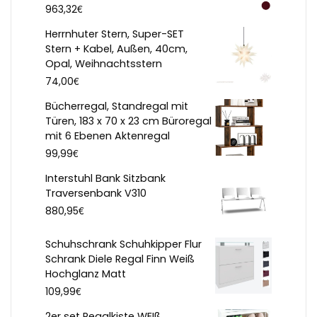
€
963,32
Herrnhuter Stern, Super-SET
Stern + Kabel, Außen, 40cm,
Opal, Weihnachtsstern
€
74,00
Bücherregal, Standregal mit
Türen, 183 x 70 x 23 cm Büroregal
mit 6 Ebenen Aktenregal
€
99,99
Interstuhl Bank Sitzbank
Traversenbank V310
€
880,95
Schuhschrank Schuhkipper Flur
Schrank Diele Regal Finn Weiß
Hochglanz Matt
€
109,99
2er set Regalkiste WEIß