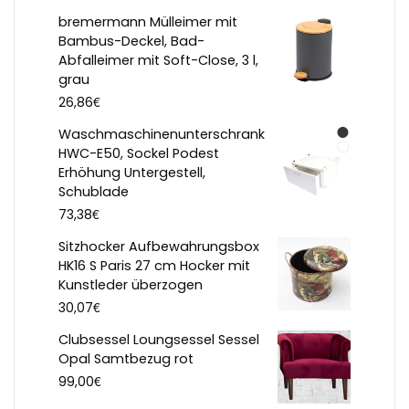
bremermann Mülleimer mit
Bambus-Deckel, Bad-
Abfalleimer mit Soft-Close, 3 l,
grau
€
26,86
Waschmaschinenunterschrank
HWC-E50, Sockel Podest
Erhöhung Untergestell,
Schublade
€
73,38
Sitzhocker Aufbewahrungsbox
HK16 S Paris 27 cm Hocker mit
Kunstleder überzogen
€
30,07
Clubsessel Loungsessel Sessel
Opal Samtbezug rot
€
99,00