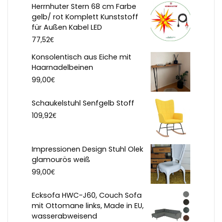
Herrnhuter Stern 68 cm Farbe
gelb/ rot Komplett Kunststoff
für Außen Kabel LED
€
77,52
Konsolentisch aus Eiche mit
Haarnadelbeinen
€
99,00
Schaukelstuhl Senfgelb Stoff
€
109,92
Impressionen Design Stuhl Olek
glamourös weiß
€
99,00
Ecksofa HWC-J60, Couch Sofa
mit Ottomane links, Made in EU,
wasserabweisend