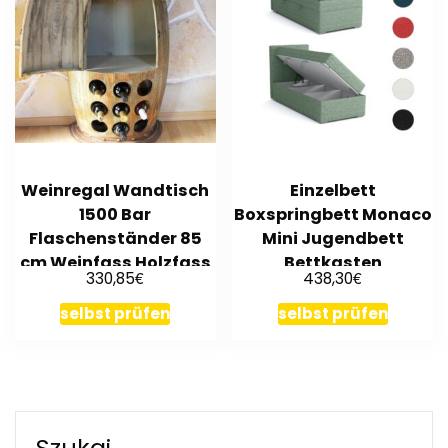
Weinregal Wandtisch
Einzelbett
1500 Bar
Boxspringbett Monaco
Flaschenständer 85
Mini Jugendbett
cm Weinfass Holzfass
Bettkasten
€
€
330,85
438,30
Schrank
90/100x200cm
Designbett
selbst prüfen
selbst prüfen
Szukaj