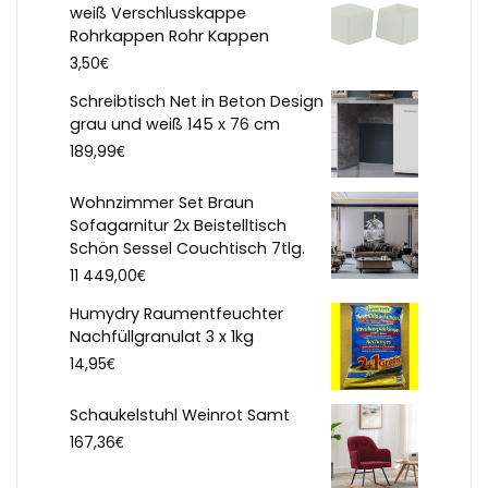
weiß Verschlusskappe
Rohrkappen Rohr Kappen
€
3,50
Schreibtisch Net in Beton Design
grau und weiß 145 x 76 cm
€
189,99
Wohnzimmer Set Braun
Sofagarnitur 2x Beistelltisch
Schön Sessel Couchtisch 7tlg.
€
11 449,00
Humydry Raumentfeuchter
Nachfüllgranulat 3 x 1kg
€
14,95
Schaukelstuhl Weinrot Samt
€
167,36