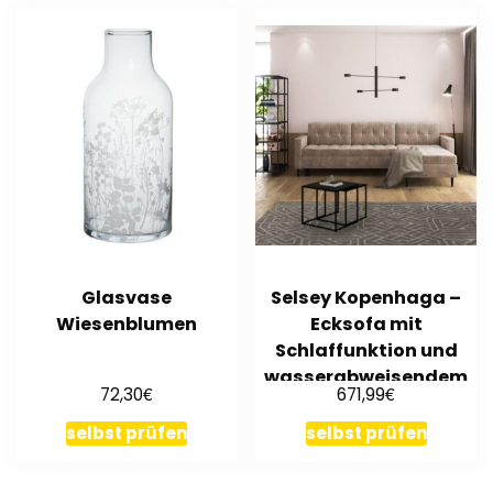
Glasvase
Selsey Kopenhaga –
Wiesenblumen
Ecksofa mit
Schlaffunktion und
wasserabweisendem
€
€
72,30
671,99
Bezug, 221cm br.
selbst prüfen
selbst prüfen