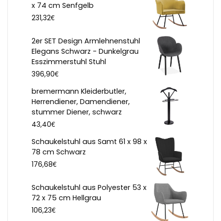
x 74 cm Senfgelb
€
231,32
2er SET Design Armlehnenstuhl
Elegans Schwarz - Dunkelgrau
Esszimmerstuhl Stuhl
€
396,90
bremermann Kleiderbutler,
Herrendiener, Damendiener,
stummer Diener, schwarz
€
43,40
Schaukelstuhl aus Samt 61 x 98 x
78 cm Schwarz
€
176,68
Schaukelstuhl aus Polyester 53 x
72 x 75 cm Hellgrau
€
106,23