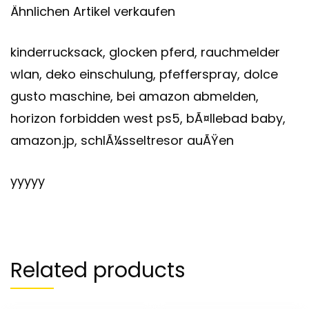
Ähnlichen Artikel verkaufen
kinderrucksack, glocken pferd, rauchmelder
wlan, deko einschulung, pfefferspray, dolce
gusto maschine, bei amazon abmelden,
horizon forbidden west ps5, bÃ¤llebad baby,
amazon.jp, schlÃ¼sseltresor auÃŸen
yyyyy
Related products