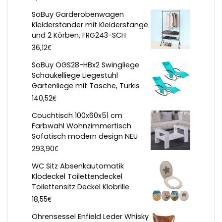
SoBuy Garderobenwagen
Kleiderständer mit Kleiderstange
und 2 Körben, FRG243-SCH
€
36,12
SoBuy OGS28-HBx2 Swingliege
Schaukelliege Liegestuhl
Gartenliege mit Tasche, Türkis
€
140,52
Couchtisch 100x60x51 cm
Farbwahl Wohnzimmertisch
Sofatisch modern design NEU
€
293,90
WC Sitz Absenkautomatik
Klodeckel Toilettendeckel
Toilettensitz Deckel Klobrille
€
18,55
Ohrensessel Enfield Leder Whisky