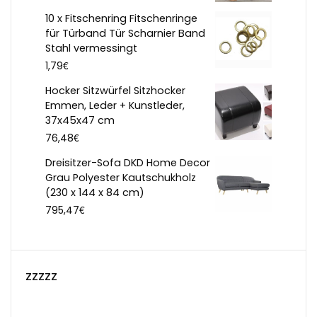
10 x Fitschenring Fitschenringe
für Türband Tür Scharnier Band
Stahl vermessingt
€
1,79
Hocker Sitzwürfel Sitzhocker
Emmen, Leder + Kunstleder,
37x45x47 cm
€
76,48
Dreisitzer-Sofa DKD Home Decor
Grau Polyester Kautschukholz
(230 x 144 x 84 cm)
€
795,47
zzzzz