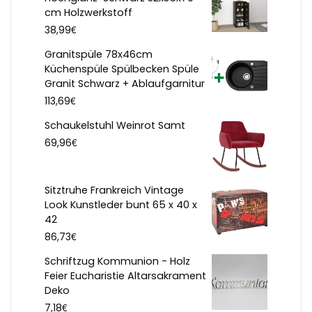
cm Holzwerkstoff
€
38,99
Granitspüle 78x46cm
Küchenspüle Spülbecken Spüle
Granit Schwarz + Ablaufgarnitur
€
113,69
Schaukelstuhl Weinrot Samt
€
69,96
Sitztruhe Frankreich Vintage
Look Kunstleder bunt 65 x 40 x
42
€
86,73
Schriftzug Kommunion - Holz
Feier Eucharistie Altarsakrament
Deko
€
7,18