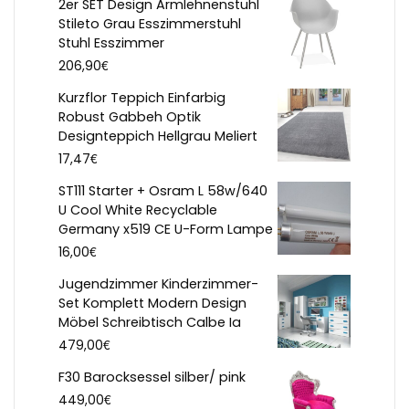
2er SET Design Armlehnenstuhl
Stileto Grau Esszimmerstuhl
Stuhl Esszimmer
€
206,90
Kurzflor Teppich Einfarbig
Robust Gabbeh Optik
Designteppich Hellgrau Meliert
€
17,47
ST111 Starter + Osram L 58w/640
U Cool White Recyclable
Germany x519 CE U-Form Lampe
€
16,00
Jugendzimmer Kinderzimmer-
Set Komplett Modern Design
Möbel Schreibtisch Calbe Ia
€
479,00
F30 Barocksessel silber/ pink
€
449,00