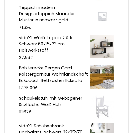
Teppich modern
Designerteppich Mäander
Muster in schwarz gold
€
71,32
vidaXL Würfelregale 2 Stk.
Schwarz 60x15x23 cm
Holzwerkstoff
€
27,99
Polsterecke Bergen Cord
Polstergarnitur Wohnlandschaft
Eckcouch Bettkasten Ecksofa
€
1 375,00
Schaukelstuhl mit Gebogener
Sitzfläche Weiß Holz
€
111,67
vidaXL Schuhschrank
Hochglanz-Schwarz 32x35x70