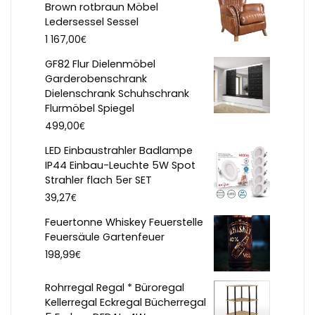
Brown rotbraun Möbel
Ledersessel Sessel
€
1 167,00
GF82 Flur Dielenmöbel
Garderobenschrank
Dielenschrank Schuhschrank
Flurmöbel Spiegel
€
499,00
LED Einbaustrahler Badlampe
IP44 Einbau-Leuchte 5W Spot
Strahler flach 5er SET
€
39,27
Feuertonne Whiskey Feuerstelle
Feuersäule Gartenfeuer
€
198,99
Rohrregal Regal * Büroregal
Kellerregal Eckregal Bücherregal