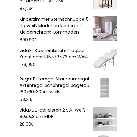
5 Farben DEDAL-4W
€
84,23
Kinderzimmer Sternschnuppe 5-
tlg weiß Mädchen Kinderbett
Kleiderschrank Kommoden
€
899,90
vidaXL Kosmetikstuhl Tragbar
Kunstleder 185×78×76 cm Weiß
€
176,99
Regal Büroregal Stauraumregal
Aktenregal Schuhregal Sägerau
180x60x30cm weiß
€
68,21
vidaXL Bilderleisten 2 Stk. Weiß
80x9x3 cm MDF
€
28,99