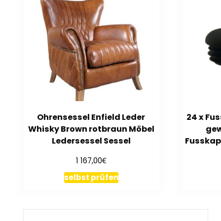
Ohrensessel Enfield Leder
24 x Fu
Whisky Brown rotbraun Möbel
gew
Ledersessel Sessel
Fusskap
€
1 167,00
selbst prüfen