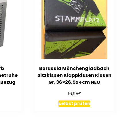
rb
Borussia Mönchengladbach
etruhe
Sitzkissen Klappkissen Kissen
L Bezug
Gr. 36×26,5x4cm NEU
€
16,95
selbst prüfen