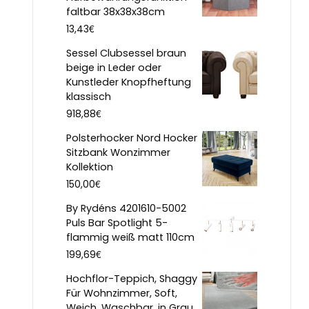
faltbar 38x38x38cm
€
13,43
Sessel Clubsessel braun
beige in Leder oder
Kunstleder Knopfheftung
klassisch
€
918,88
Polsterhocker Nord Hocker
Sitzbank Wonzimmer
Kollektion
€
150,00
By Rydéns 4201610-5002
Puls Bar Spotlight 5-
flammig weiß matt 110cm
€
199,69
Hochflor-Teppich, Shaggy
Für Wohnzimmer, Soft,
Weich, Waschbar, in Grau