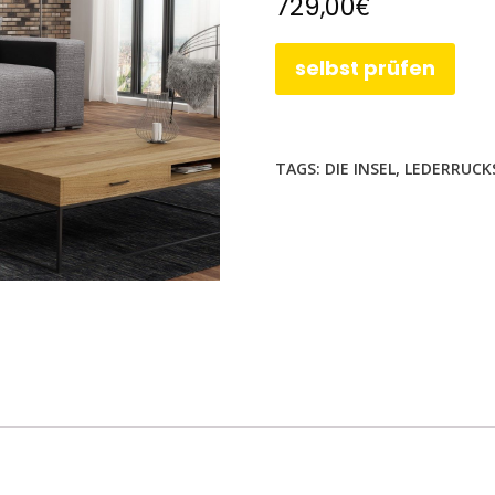
€
729,00
selbst prüfen
TAGS:
DIE INSEL
,
LEDERRUCK