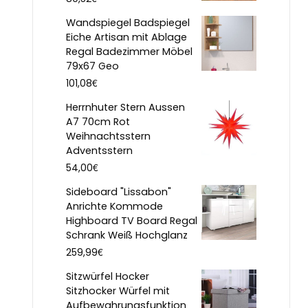
Wandspiegel Badspiegel
Eiche Artisan mit Ablage
Regal Badezimmer Möbel
79x67 Geo
€
101,08
Herrnhuter Stern Aussen
A7 70cm Rot
Weihnachtsstern
Adventsstern
€
54,00
Sideboard "Lissabon"
Anrichte Kommode
Highboard TV Board Regal
Schrank Weiß Hochglanz
€
259,99
Sitzwürfel Hocker
Sitzhocker Würfel mit
Aufbewahrungsfunktion