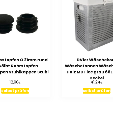
ssstopfen Ø 21mm rund
DVier Wäscheko
ölbt Rohrstopfen
Wäschetonnen Wäsch
pen Stuhlkappen Stuhl
Holz MDF ice grau 66
Deckel
€
€
12,90
41,24
selbst prüfen
selbst prüfen