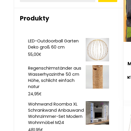
Produkty
LED-Outdoorball Garten
Deko groß 60 cm
€
55,00
M
Regenschirmständer aus
Wasserhyazinthe 50 cm
K
Höhe, schlicht einfach
Gr
natur
€
24,95
Wohnwand Roomba XL
Schrankwand Anbauwand
Wohnzimmer-Set Modern
Wohnmöbel M24
€
481,95