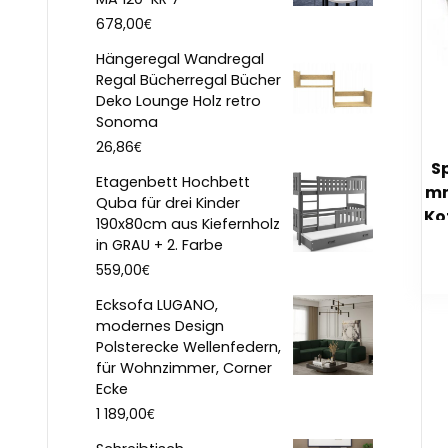
€
678,00
Hängeregal Wandregal
Regal Bücherregal Bücher
Deko Lounge Holz retro
Sonoma
€
26,86
S
Etagenbett Hochbett
mm
Quba für drei Kinder
Ko
190x80cm aus Kiefernholz
in GRAU + 2. Farbe
€
559,00
Ecksofa LUGANO,
modernes Design
Polsterecke Wellenfedern,
für Wohnzimmer, Corner
Ecke
€
1 189,00