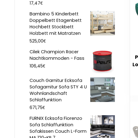
€
17,47
Bambino 5 Kinderbett
Doppelbett Etagenbett
Hochbett Stockbett
Holzbett mit Matratzen
€
525,00
Cilek Champion Racer
P
Nachtkommoden - Fass
L
€
106,45
Couch Garnitur Ecksofa
Sofagarnitur Sofa STY 4 U
Wohnlandschaft
Schlaffunktion
€
671,75
FURNIX Ecksofa Fiorenzo
Sofa Schlaffunktion
Sofakissen Couch L-Form
MA 120-KR 7