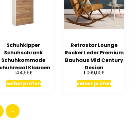
Schuhkipper
Retrostar Lounge
Schuhschrank
Rocker Leder Premium
Schuhkommode
Bauhaus Mid Century
chuhregal Klappen
Design
€
€
144,65
1 069,00
ULDA Honigeiche Nb.
…
selbst prüfen
selbst prüfen
→