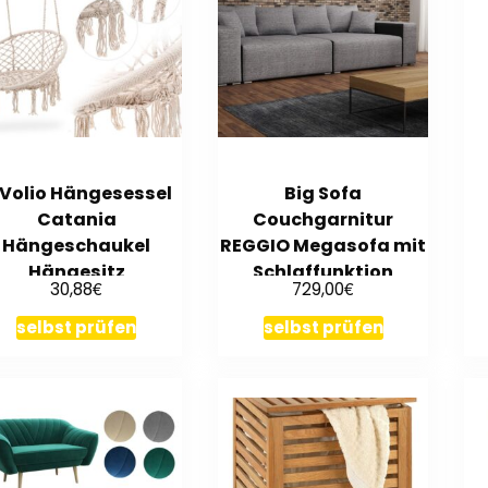
iVolio Hängesessel
Big Sofa
Catania
Couchgarnitur
Hängeschaukel
REGGIO Megasofa mit
Hängesitz
Schlaffunktion
€
€
30,88
729,00
Gartenschaukel
Schwarz-Grau
Schwebesessel
selbst prüfen
selbst prüfen