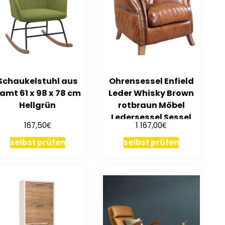
Schaukelstuhl aus
Ohrensessel Enfield
amt 61 x 98 x 78 cm
Leder Whisky Brown
Hellgrün
rotbraun Möbel
Ledersessel Sessel
€
€
167,50
1 167,00
selbst prüfen
selbst prüfen