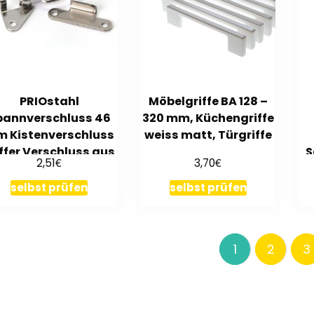
PRIOstahl
Möbelgriffe BA 128 –
pannverschluss 46
320 mm, Küchengriffe
 Kistenverschluss
weiss matt, Türgriffe
ffer Verschluss aus
S
€
€
2,51
3,70
Edelstahl V2A
F
selbst prüfen
selbst prüfen
1
2
3