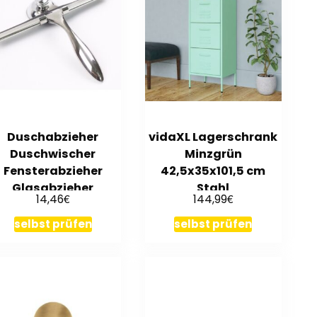
Duschabzieher
vidaXL Lagerschrank
Duschwischer
Minzgrün
Fensterabzieher
42,5x35x101,5 cm
Glasabzieher
Stahl
€
€
14,46
144,99
Glaswischer Bad
Edelstah
selbst prüfen
selbst prüfen