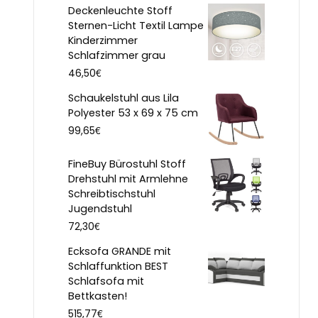
Deckenleuchte Stoff
Sternen-Licht Textil Lampe
Kinderzimmer
Schlafzimmer grau
€
46,50
Schaukelstuhl aus Lila
Polyester 53 x 69 x 75 cm
€
99,65
FineBuy Bürostuhl Stoff
Drehstuhl mit Armlehne
Schreibtischstuhl
Jugendstuhl
€
72,30
Ecksofa GRANDE mit
Schlaffunktion BEST
Schlafsofa mit
Bettkasten!
€
515,77