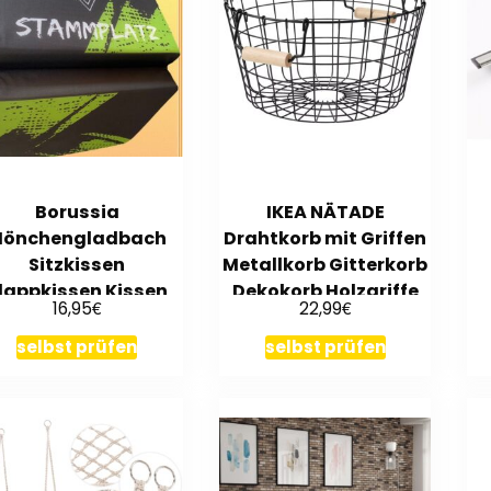
Borussia
IKEA NÄTADE
önchengladbach
Drahtkorb mit Griffen
Sitzkissen
Metallkorb Gitterkorb
lappkissen Kissen
Dekokorb Holzgriffe
€
€
16,95
22,99
. 36×26,5x4cm NEU
38×20 cm
selbst prüfen
selbst prüfen