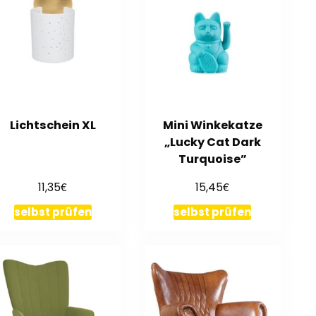
Lichtschein XL
Mini Winkekatze
„Lucky Cat Dark
Turquoise”
€
€
11,35
15,45
selbst prüfen
selbst prüfen