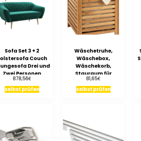
Sofa Set 3 + 2
Wäschetruhe,
olstersofa Couch
Wäschebox,
S
oungesofa Drei und
Wäschekorb,
Zwei Personen
Stauraum für
€
€
878,56
81,65
Moderne Sofa
Handtücher NORWAY,
aus Walnussholz
selbst prüfen
selbst prüfen