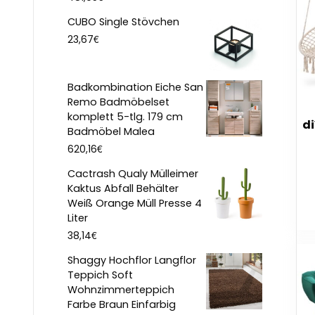
CUBO Single Stövchen
€
23,67
Badkombination Eiche San
Remo Badmöbelset
komplett 5-tlg. 179 cm
d
Badmöbel Malea
€
620,16
Cactrash Qualy Mülleimer
Kaktus Abfall Behälter
Weiß Orange Müll Presse 4
Liter
€
38,14
Shaggy Hochflor Langflor
Teppich Soft
Wohnzimmerteppich
Farbe Braun Einfarbig