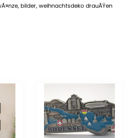
chwÃ¤nze, bilder, weihnachtsdeko drauÃŸen