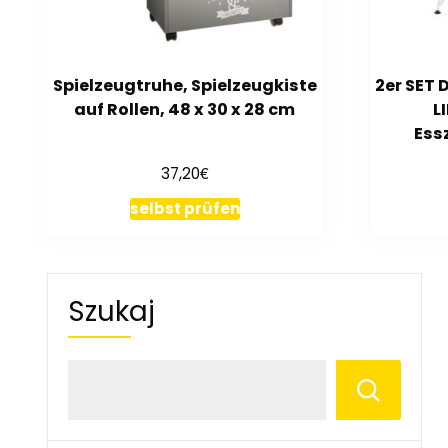
Spielzeugtruhe, Spielzeugkiste
2er SET
auf Rollen, 48 x 30 x 28 cm
L
Ess
€
37,20
selbst prüfen
Szukaj