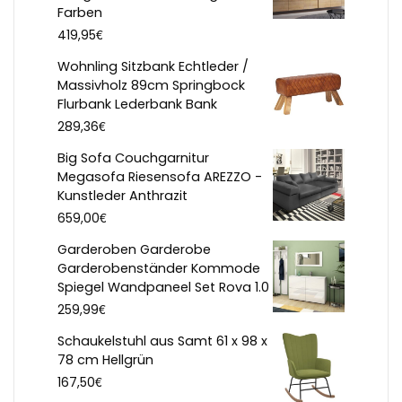
Farben
€
419,95
Wohnling Sitzbank Echtleder /
Massivholz 89cm Springbock
Flurbank Lederbank Bank
€
289,36
Big Sofa Couchgarnitur
Megasofa Riesensofa AREZZO -
Kunstleder Anthrazit
€
659,00
Garderoben Garderobe
Garderobenständer Kommode
Spiegel Wandpaneel Set Rova 1.0
€
259,99
Schaukelstuhl aus Samt 61 x 98 x
78 cm Hellgrün
€
167,50