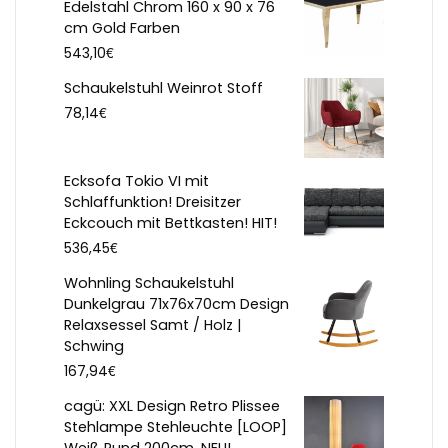
Edelstahl Chrom 160 x 90 x 76
cm Gold Farben
€
543,10
Schaukelstuhl Weinrot Stoff
€
78,14
Ecksofa Tokio VI mit
Schlaffunktion! Dreisitzer
Eckcouch mit Bettkasten! HIT!
€
536,45
Wohnling Schaukelstuhl
Dunkelgrau 71x76x70cm Design
Relaxsessel Samt / Holz |
Schwing
€
167,94
cagü: XXL Design Retro Plissee
Stehlampe Stehleuchte [LOOP]