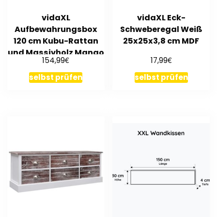
vidaXL
vidaXL Eck-
Aufbewahrungsbox
Schweberegal Weiß
120 cm Kubu-Rattan
25x25x3,8 cm MDF
und Massivholz Mango
€
€
154,99
17,99
selbst prüfen
selbst prüfen