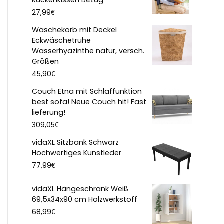
Rückenkissen Bezug
€
27,99
Wäschekorb mit Deckel
Eckwäschetruhe
Wasserhyazinthe natur, versch.
Größen
€
45,90
Couch Etna mit Schlaffunktion
best sofa! Neue Couch hit! Fast
lieferung!
€
309,05
vidaXL Sitzbank Schwarz
Hochwertiges Kunstleder
€
77,99
vidaXL Hängeschrank Weiß
69,5x34x90 cm Holzwerkstoff
€
68,99