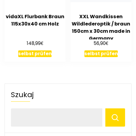
vidaXL Flurbank Braun
XXL Wandkissen
115x30x40 cm Holz
Wildlederoptik / braun
150cm x 30cm made in
Germany
€
€
148,99
56,90
selbst prüfen
selbst prüfen
Szukaj