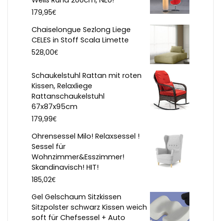
Weiß Rund 200cm, NEU!
€
179,95
Chaiselongue Sezlong Liege
CELES in Stoff Scala Limette
€
528,00
Schaukelstuhl Rattan mit roten
Kissen, Relaxliege
Rattanschaukelstuhl
67x87x95cm
€
179,99
Ohrensessel Milo! Relaxsessel !
Sessel für
Wohnzimmer&Esszimmer!
Skandinavisch! HIT!
€
185,02
Gel Gelschaum Sitzkissen
Sitzpolster schwarz Kissen weich
soft für Chefsessel + Auto