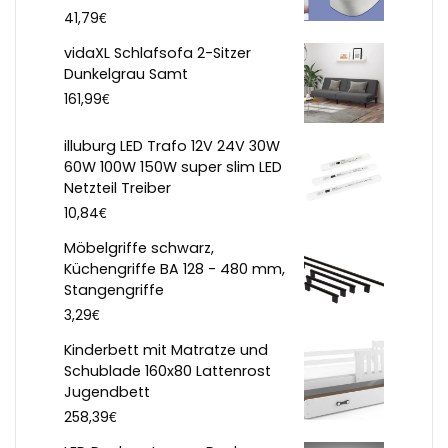
€
41,79
vidaXL Schlafsofa 2-Sitzer
Dunkelgrau Samt
€
161,99
illuburg LED Trafo 12V 24V 30W
60W 100W 150W super slim LED
Netzteil Treiber
€
10,84
Möbelgriffe schwarz,
Küchengriffe BA 128 - 480 mm,
Stangengriffe
€
3,29
Kinderbett mit Matratze und
Schublade 160x80 Lattenrost
Jugendbett
€
258,39