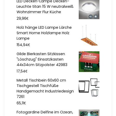
LED Decken-Lampe Decken-
Leuchte titan 15 W neutralweiß
Wohnzimmer Flur Küche
€
29,96
Holz hänge LED Lampe Lärche
Smart Home Holzlampe Holz
Lampe
€
154,94
Gilde Bierkasten Sitzkissen
"Löschzug" Einsatzkasten
44x34cm Sitzpolster 42983
€
17,54
Metall Tischbein 60x60 cm
Tischgestell Tischfüße
Handgemacht Industriedesign
7261
€
65,11
Fotogardine Delfine im Ozean,