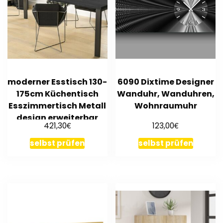
moderner Esstisch 130-
6090 Dixtime Designer
175cm Küchentisch
Wanduhr, Wanduhren,
Esszimmertisch Metall
Wohnraumuhr
design erweiterbar
€
€
421,30
123,00
selbst prüfen
selbst prüfen