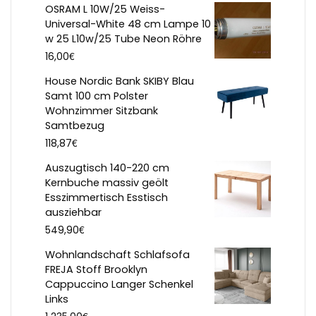
OSRAM L 10W/25 Weiss-
Universal-White 48 cm Lampe 10
w 25 L10w/25 Tube Neon Röhre
€
16,00
House Nordic Bank SKIBY Blau
Samt 100 cm Polster
Wohnzimmer Sitzbank
Samtbezug
€
118,87
Auszugtisch 140-220 cm
Kernbuche massiv geölt
Esszimmertisch Esstisch
ausziehbar
€
549,90
Wohnlandschaft Schlafsofa
FREJA Stoff Brooklyn
Cappuccino Langer Schenkel
Links
€