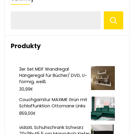
Produkty
3er Set MDF Wandregal
Hängeregal für Bücher/ DVD, U-
förmig, weiß
€
30,99
Couchgarnitur MAXIME Grün mit
Schlaffunktion Ottomane Links
€
859,00
vidaXL Schuhschrank Schwarz
70x38x45,5 cm Massivholz Kiefer