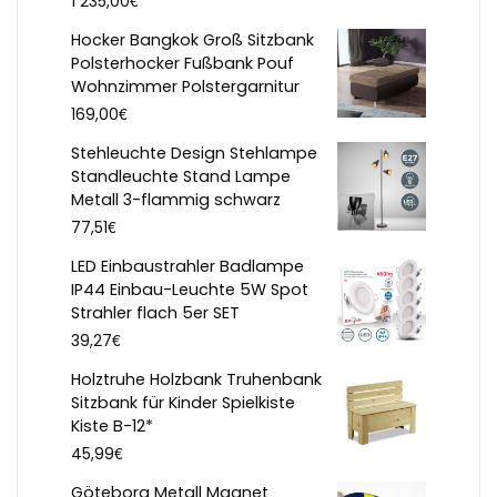
1 235,00
Hocker Bangkok Groß Sitzbank
Polsterhocker Fußbank Pouf
Wohnzimmer Polstergarnitur
€
169,00
Stehleuchte Design Stehlampe
Standleuchte Stand Lampe
Metall 3-flammig schwarz
€
77,51
LED Einbaustrahler Badlampe
IP44 Einbau-Leuchte 5W Spot
Strahler flach 5er SET
€
39,27
Holztruhe Holzbank Truhenbank
Sitzbank für Kinder Spielkiste
Kiste B-12*
€
45,99
Göteborg Metall Magnet