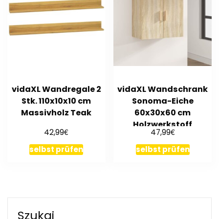
vidaXL Wandregale 2
vidaXL Wandschrank
Stk. 110x10x10 cm
Sonoma-Eiche
Massivholz Teak
60x30x60 cm
Holzwerkstoff
€
€
42,99
47,99
selbst prüfen
selbst prüfen
Szukaj