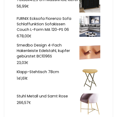
€
56,99
FURNIX Ecksofa Fiorenzo Sofa
Schlaffunktion Sofakissen
Couch L-Form MA 120-PS 06
€
678,00
Smedbo Design 4-Fach
Hakenleiste Edelstahl, kupfer
gebürstet BC1096S
€
23,03
Klapp-Stehtisch 78cm
€
141,61
Stuhl Metall und Samt Rose
€
266,57