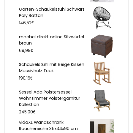
Garten-Schaukelstuhl Schwarz
Poly Rattan
€
146,52
moebel direkt online Sitzwürfel
braun
€
69,99
Schaukelstuhl mit Beige Kissen
Massivholz Teak
€
190,16
Sessel Ada Polstersessel
Wohnzimmer Polstergarnitur
Kollektion
€
245,00
vidaXL Wandschrank
Räuchereiche 35x34x90 cm