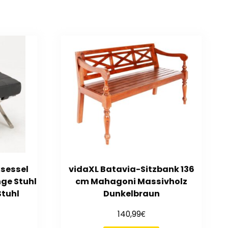
sessel
vidaXL Batavia-Sitzbank 136
ge Stuhl
cm Mahagoni Massivholz
Stuhl
Dunkelbraun
€
140,99