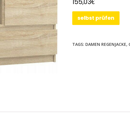
€
155,03
selbst prüfen
TAGS:
DAMEN REGENJACKE
,