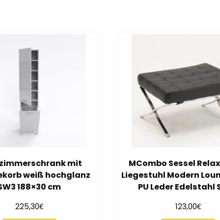
zimmerschrank mit
MCombo Sessel Relax
korb weiß hochglanz
Liegestuhl Modern Loun
SW3 188×30 cm
PU Leder Edelstahl 
€
€
225,30
123,00