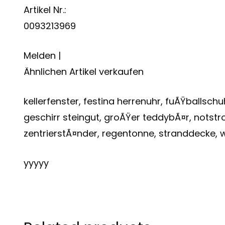
Artikel Nr.:
0093213969
Melden |
Ähnlichen Artikel verkaufen
kellerfenster, festina herrenuhr, fuÃŸballsch
geschirr steingut, groÃŸer teddybÃ¤r, notst
zentrierstÃ¤nder, regentonne, stranddecke, w
yyyyy