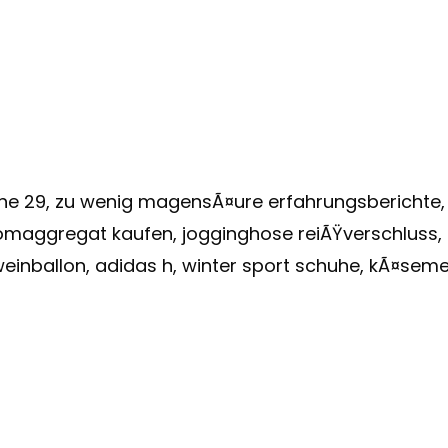
uhe 29, zu wenig magensÃ¤ure erfahrungsberichte, s
romaggregat kaufen, jogginghose reiÃŸverschluss, 
einballon, adidas h, winter sport schuhe, kÃ¤seme