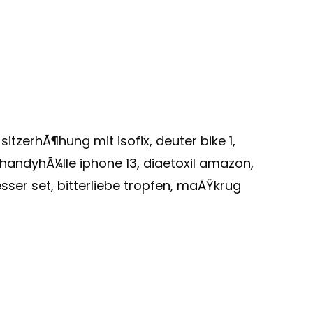
itzerhÃ¶hung mit isofix, deuter bike 1,
handyhÃ¼lle iphone 13, diaetoxil amazon,
sser set, bitterliebe tropfen, maÃŸkrug