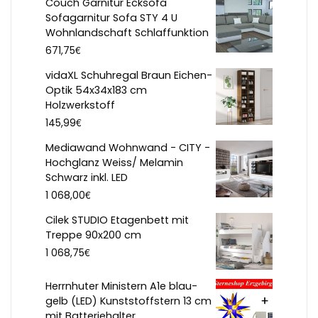
Couch Garnitur Ecksofa
Sofagarnitur Sofa STY 4 U
Wohnlandschaft Schlaffunktion
€
671,75
vidaXL Schuhregal Braun Eichen-
Optik 54x34x183 cm
Holzwerkstoff
€
145,99
Mediawand Wohnwand - CITY -
Hochglanz Weiss/ Melamin
Schwarz inkl. LED
€
1 068,00
Cilek STUDIO Etagenbett mit
Treppe 90x200 cm
€
1 068,75
Herrnhuter Ministern A1e blau-
gelb (LED) Kunststoffstern 13 cm
mit Batteriehalter