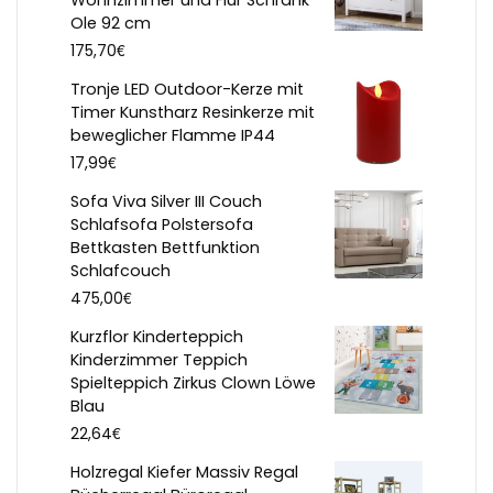
Wohnzimmer und Flur Schrank
Ole 92 cm
€
175,70
Tronje LED Outdoor-Kerze mit
Timer Kunstharz Resinkerze mit
beweglicher Flamme IP44
€
17,99
Sofa Viva Silver III Couch
Schlafsofa Polstersofa
Bettkasten Bettfunktion
Schlafcouch
€
475,00
Kurzflor Kinderteppich
Kinderzimmer Teppich
Spielteppich Zirkus Clown Löwe
Blau
€
22,64
Holzregal Kiefer Massiv Regal