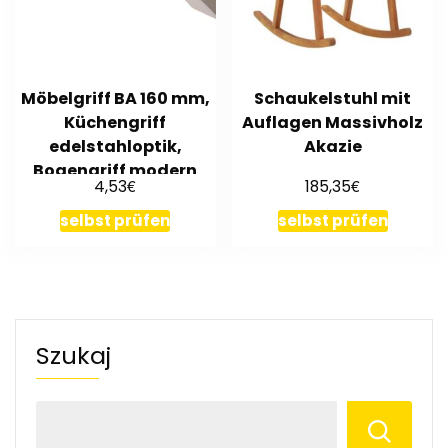
Möbelgriff BA 160 mm,
Schaukelstuhl mit
Küchengriff
Auflagen Massivholz
edelstahloptik,
Akazie
Bogengriff modern
€
€
4,53
185,35
selbst prüfen
selbst prüfen
Szukaj