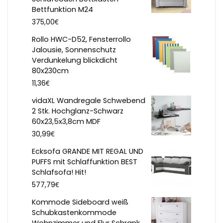
Bettfunktion M24
€
375,00
Rollo HWC-D52, Fensterrollo
Jalousie, Sonnenschutz
Verdunkelung blickdicht
80x230cm
€
11,36
vidaXL Wandregale Schwebend
2 Stk. Hochglanz-Schwarz
60x23,5x3,8cm MDF
€
30,99
Ecksofa GRANDE MIT REGAL UND
PUFFS mit Schlaffunktion BEST
Schlafsofa! Hit!
€
577,79
Kommode Sideboard weiß
Schubkastenkommode