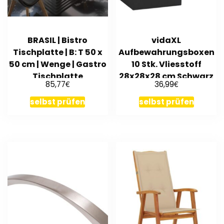
BRASIL | Bistro
vidaXL
Tischplatte | B: T 50 x
Aufbewahrungsboxen
50 cm | Wenge | Gastro
10 Stk. Vliesstoff
Tischplatte
28x28x28 cm Schwarz
€
€
85,77
36,99
selbst prüfen
selbst prüfen