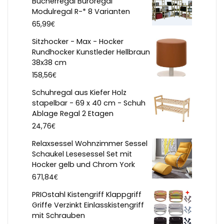
Bücherregal Büroregal
Modulregal R-* 8 Varianten
€
65,99
Sitzhocker - Max - Hocker
Rundhocker Kunstleder Hellbraun
38x38 cm
€
158,56
Schuhregal aus Kiefer Holz
stapelbar - 69 x 40 cm - Schuh
Ablage Regal 2 Etagen
€
24,76
Relaxsessel Wohnzimmer Sessel
Schaukel Lesesessel Set mit
Hocker gelb und Chrom York
€
671,84
PRIOstahl Kistengriff Klappgriff
Griffe Verzinkt Einlasskistengriff
mit Schrauben