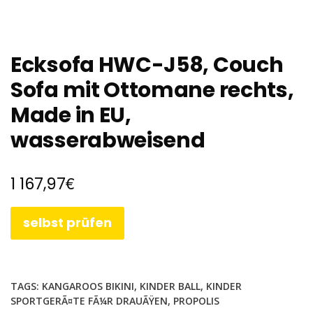
Ecksofa HWC-J58, Couch
Sofa mit Ottomane rechts,
Made in EU,
wasserabweisend
€
1 167,97
selbst prüfen
TAGS:
KANGAROOS BIKINI
,
KINDER BALL
,
KINDER
SPORTGERÃ¤TE FÃ¼R DRAUÃŸEN
,
PROPOLIS