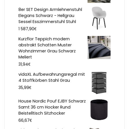
8er SET Design Armlehnenstuhl
Elegans Schwarz - Hellgrau
Sessel Esszimmerstuhl Stuhl
€
1 587,90
Kurzflor Teppich modern
abstrakt Schatten Muster
Wohnzimmer Grau Schwarz
Meliert
€
31,94
vidaXL Aufbewahrungsregal mit
4 Stoffkörben Stahl Grau
€
35,99
House Nordic Pouf EJBY Schwarz
Samt 36 cm Hocker Rund
Beistelltisch Sitzhocker
€
66,67