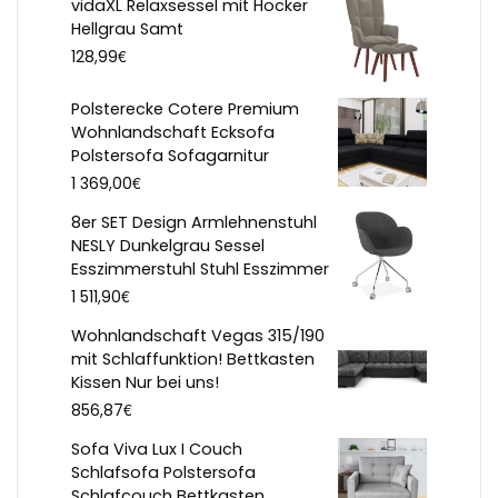
vidaXL Relaxsessel mit Hocker
Hellgrau Samt
€
128,99
Polsterecke Cotere Premium
Wohnlandschaft Ecksofa
Polstersofa Sofagarnitur
€
1 369,00
8er SET Design Armlehnenstuhl
NESLY Dunkelgrau Sessel
Esszimmerstuhl Stuhl Esszimmer
€
1 511,90
Wohnlandschaft Vegas 315/190
mit Schlaffunktion! Bettkasten
Kissen Nur bei uns!
€
856,87
Sofa Viva Lux I Couch
Schlafsofa Polstersofa
Schlafcouch Bettkasten