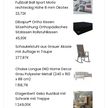
Fußball Ball Sport Motiv
rechteckig Höhe 8 mm Ökotex
€
23,72
Dibapur® Ortho Kissen:
Sitzerhöhung Orthopädisches
Sitzkissen Rollstuhlkissen
€
45,93
Schaukelstuhl aus Grauer Akazie
mit Auflage in Taupe
€
277,87
Chaise Longue DKD Home Decor
Grau Polyester Metall (240 x 160
x 88 cm)
€
1 158,71
Etagenbett Geko Rustikal mit
Schrank mit Treppe
€
1 249,00