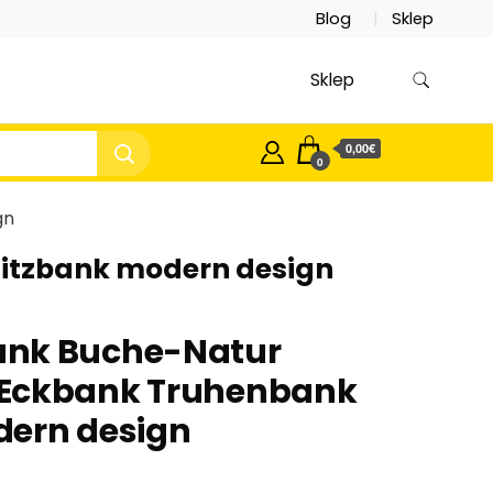
Blog
Sklep
Sklep
0,00€
0
gn
itzbank modern design
ank Buche-Natur
Eckbank Truhenbank
dern design