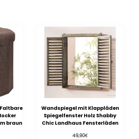
Faltbare
Wandspiegel mit Klappläden
Hocker
Spiegelfenster Holz Shabby
 cm braun
Chic Landhaus Fensterläden
€
49,90