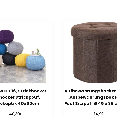
WC-E16, Strickhocker
Aufbewahrungshocker 
hocker Strickpouf,
Aufbewahrungsbox 
ickoptik 40x50cm
Pouf Sitzpuff Ø 45 x 39
€
€
40,30
14,99