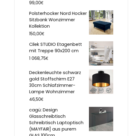
€
99,00
Polsterhocker Nord Hocker
Sitzbank Wonzimmer
Kollektion
€
150,00
Cilek STUDIO Etagenbett
mit Treppe 90x200 cm
€
1 068,75
Deckenleuchte schwarz
gold Stoffschirm E27
30cm Schlafzimmer-
Lampe Wohnzimmer
€
46,50
cagü: Design
Glasschreibtisch
Schreibtisch Laptoptisch
(MAYFAIR] aus purem
GLAS 100cm