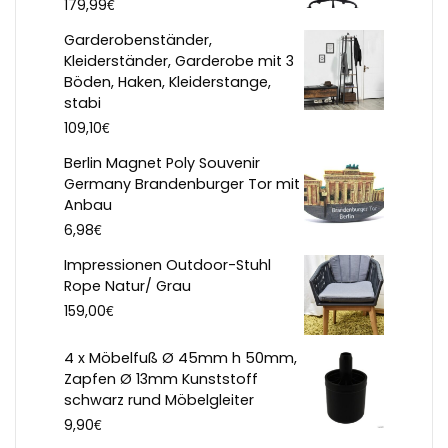
€
179,99
Garderobenständer,
Kleiderständer, Garderobe mit 3
Böden, Haken, Kleiderstange,
stabi
€
109,10
Berlin Magnet Poly Souvenir
Germany Brandenburger Tor mit
Anbau
€
6,98
Impressionen Outdoor-Stuhl
Rope Natur/ Grau
€
159,00
4 x Möbelfuß Ø 45mm h 50mm,
Zapfen Ø 13mm Kunststoff
schwarz rund Möbelgleiter
€
9,90