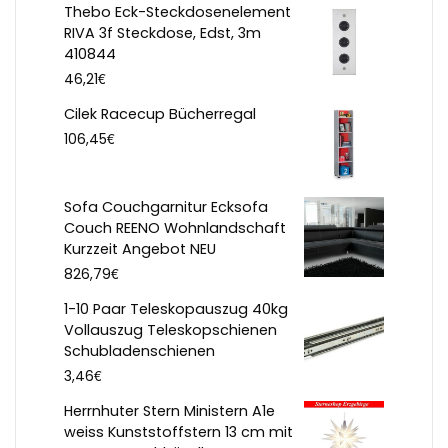
Thebo Eck-Steckdosenelement
RIVA 3f Steckdose, Edst, 3m
410844
€
46,21
Cilek Racecup Bücherregal
€
106,45
Sofa Couchgarnitur Ecksofa
Couch REENO Wohnlandschaft
Kurzzeit Angebot NEU
€
826,79
1-10 Paar Teleskopauszug 40kg
Vollauszug Teleskopschienen
Schubladenschienen
€
3,46
Herrnhuter Stern Ministern A1e
weiss Kunststoffstern 13 cm mit