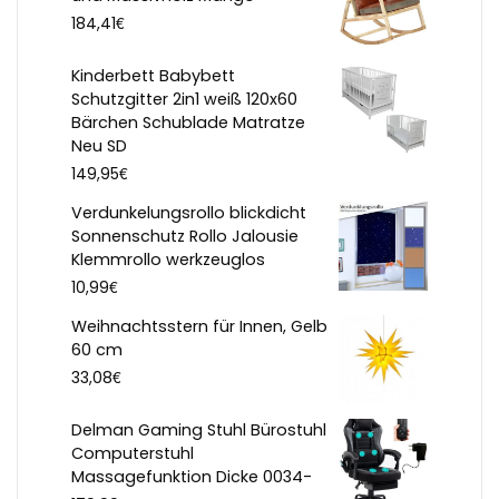
€
184,41
Kinderbett Babybett
Schutzgitter 2in1 weiß 120x60
Bärchen Schublade Matratze
Neu SD
€
149,95
Verdunkelungsrollo blickdicht
Sonnenschutz Rollo Jalousie
Klemmrollo werkzeuglos
€
10,99
Weihnachtsstern für Innen, Gelb
60 cm
€
33,08
Delman Gaming Stuhl Bürostuhl
Computerstuhl
Massagefunktion Dicke 0034-