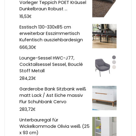
Vorleger Teppich POET Kräusel
Dunkelbraun Robust ...
€
16,53
Esstisch 130-330x85 cm
erweiterbar Esszimmertisch
Kufentisch ausziehbardesign
€
666,30
Lounge-Sessel HWC-J77,
Cocktailsessel Sessel, Bouclé
Stoff Metall
€
284,23
Garderobe Bank Sitzbank weiß
matt Lack / Ast Eiche massiv
Flur Schuhbank Cervo
€
283,72
Unterbauregal für
Wickelkommode Olivia weiß (25
x 93 cm)