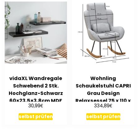
vidaXL Wandregale
Wohnling
Schwebend 2 Stk.
Schaukelstuhl CAPRI
Hochglanz-Schwarz
Grau Design
60×23,5×3,8cm MDF
Relaxsessel 75 x 110 x
€
€
30,99
334,89
88,5 cm | Sessel Stof
selbst prüfen
selbst prüfen