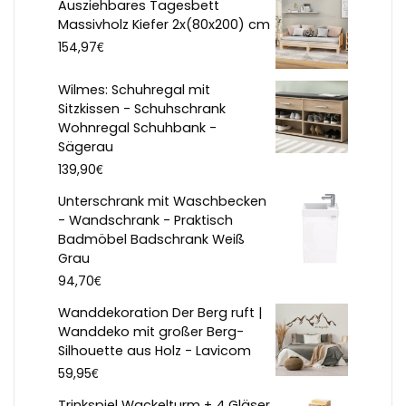
Ausziehbares Tagesbett
Massivholz Kiefer 2x(80x200) cm
€
154,97
Wilmes: Schuhregal mit
Sitzkissen - Schuhschrank
Wohnregal Schuhbank -
Sägerau
€
139,90
Unterschrank mit Waschbecken
- Wandschrank - Praktisch
Badmöbel Badschrank Weiß
Grau
€
94,70
Wanddekoration Der Berg ruft |
Wanddeko mit großer Berg-
Silhouette aus Holz - Lavicom
€
59,95
Trinkspiel Wackelturm + 4 Gläser