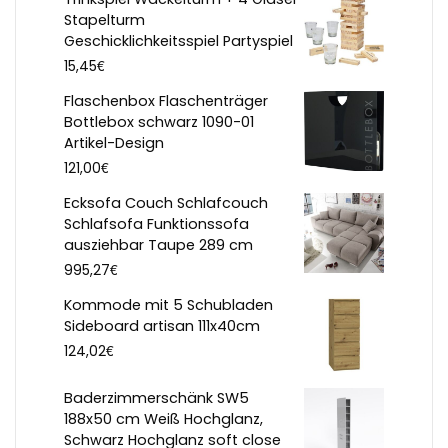
Stapelturm
Geschicklichkeitsspiel Partyspiel
€
15,45
Flaschenbox Flaschenträger
Bottlebox schwarz 1090-01
Artikel-Design
€
121,00
Ecksofa Couch Schlafcouch
Schlafsofa Funktionssofa
ausziehbar Taupe 289 cm
€
995,27
Kommode mit 5 Schubladen
Sideboard artisan 111x40cm
€
124,02
Baderzimmerschänk SW5
188x50 cm Weiß Hochglanz,
Schwarz Hochglanz soft close