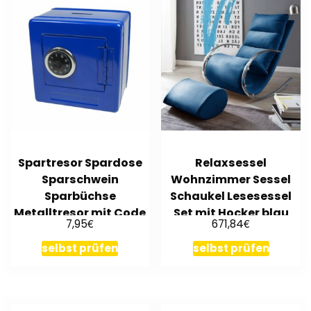
Spartresor Spardose
Relaxsessel
Sparschwein
Wohnzimmer Sessel
Sparbüchse
Schaukel Lesesessel
Metalltresor mit Code
Set mit Hocker blau
€
€
7,95
671,84
Zahlenschloss
und Chrom York
selbst prüfen
selbst prüfen