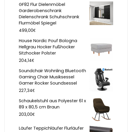
GF82 Flur Dielenmöbel
Garderobenschrank
Dielenschrank Schuhschrank
Flurmöbel Spiegel
€
499,00
House Nordic Pouf Bologna
Hellgrau Hocker Fußhocker
Sitzhocker Polster
€
204,14
Soundchair Wohnling Bluetooth
Gaming Chair Musiksessel
Gamer Rocker Soundsessel
€
227,34
Schaukelstuhl aus Polyester 61 x
89 x 80,5 cm Braun
€
203,00
Läufer Teppichläufer Flurläufer