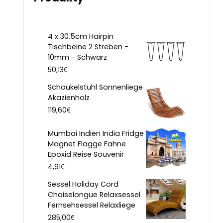
4 x 30.5cm Hairpin
Tischbeine 2 Streben -
10mm - Schwarz
€
50,13
Schaukelstuhl Sonnenliege
Akazienholz
€
119,60
Mumbai Indien India Fridge
Magnet Flagge Fahne
Epoxid Reise Souvenir
€
4,91
Sessel Holiday Cord
Chaiselongue Relaxsessel
Fernsehsessel Relaxliege
€
285,00