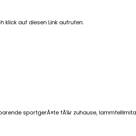
 klick auf diesen Link aufrufen.
sparende sportgerÃ¤te fÃ¼r zuhause, lammfellimita