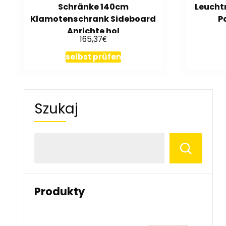
Schränke 140cm
Leucht
Klamotenschrank Sideboard
P
Anrichte hol
€
165,37
selbst prüfen
Szukaj
Produkty