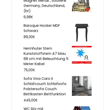
Magnet Metall , Souvenir
Germany, Deutschland,
(br)
€
6,98
Baroque Hocker MDF
Schwarz
€
89,30
Herrnhuter Stern
Kunststoffstern A7 blau
68 cm mit Beleuchtung 5
Meter Kabel
€
75,00
Sofa Viva Caro II
Schlafcouch Schlafsofa
Polstersofa Couch
Bettkasten Bettfunktion
€
445,00
WC Sitz mit