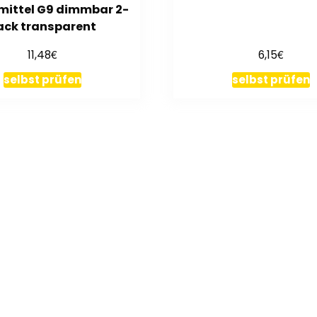
mittel G9 dimmbar 2-
ack transparent
€
€
11,48
6,15
selbst prüfen
selbst prüfen