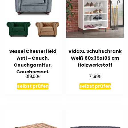
Sessel Chesterfield
vidaXL Schuhschrank
Asti – Couch,
Weiß 60x35x105 cm
Couchgarnitur,
Holzwerkstoff
Couchsessel,
€
€
319,00
71,99
Loungesessel, Stühl
selbst prüfen
selbst prüfen