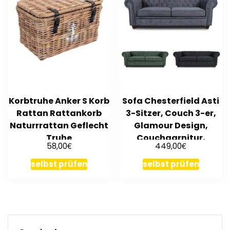
Korbtruhe Anker S Korb
Sofa Chesterfield Asti
Rattan Rattankorb
3-Sitzer, Couch 3-er,
Naturrrattan Geflecht
Glamour Design,
Truhe
Couchgarnitur,
€
€
58,00
449,00
Holzfüße
selbst prüfen
selbst prüfen