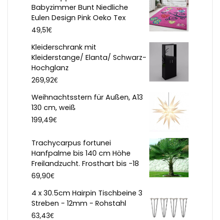
Babyzimmer Bunt Niedliche
Eulen Design Pink Oeko Tex
€
49,51
Kleiderschrank mit
Kleiderstange/ Elanta/ Schwarz-
Hochglanz
€
269,92
Weihnachtsstern für Außen, A13
130 cm, weiß
€
199,49
Trachycarpus fortunei
Hanfpalme bis 140 cm Höhe
Freilandzucht. Frosthart bis -18
€
69,90
4 x 30.5cm Hairpin Tischbeine 3
Streben - 12mm - Rohstahl
€
63,43