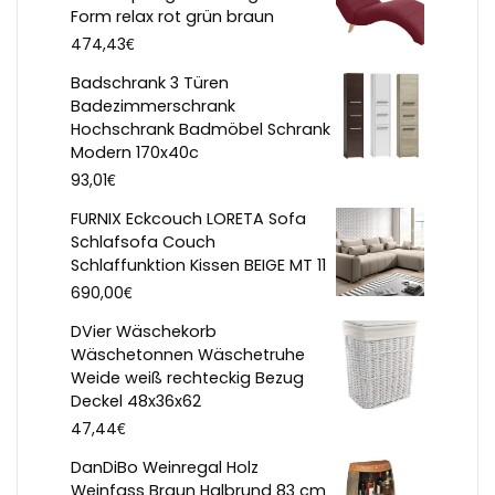
Form relax rot grün braun
€
474,43
Badschrank 3 Türen
Badezimmerschrank
Hochschrank Badmöbel Schrank
Modern 170x40c
€
93,01
FURNIX Eckcouch LORETA Sofa
Schlafsofa Couch
Schlaffunktion Kissen BEIGE MT 11
€
690,00
DVier Wäschekorb
Wäschetonnen Wäschetruhe
Weide weiß rechteckig Bezug
Deckel 48x36x62
€
47,44
DanDiBo Weinregal Holz
Weinfass Braun Halbrund 83 cm