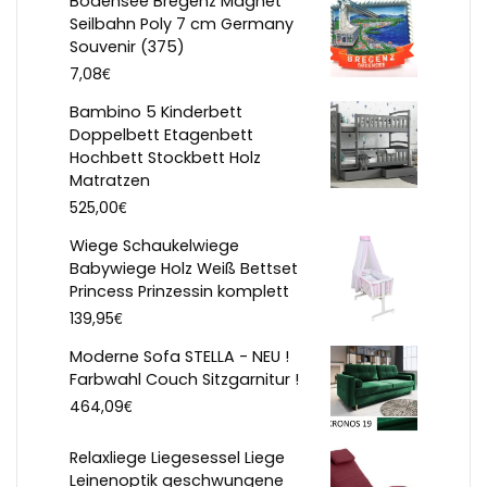
Bodensee Bregenz Magnet
Seilbahn Poly 7 cm Germany
Souvenir (375)
€
7,08
Bambino 5 Kinderbett
Doppelbett Etagenbett
Hochbett Stockbett Holz
Matratzen
€
525,00
Wiege Schaukelwiege
Babywiege Holz Weiß Bettset
Princess Prinzessin komplett
€
139,95
Moderne Sofa STELLA - NEU !
Farbwahl Couch Sitzgarnitur !
€
464,09
Relaxliege Liegesessel Liege
Leinenoptik geschwungene