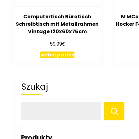
Computertisch Bürotisch
M MCo
Schreibtisch mit Metallrahmen
Hocker F
Vintage 120x60x75cm
€
59,99
selbst prüfen
Szukaj
Produkty