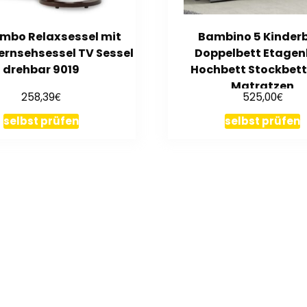
mbo Relaxsessel mit
Bambino 5 Kinder
ernsehsessel TV Sessel
Doppelbett Etagen
drehbar 9019
Hochbett Stockbett
Matratzen
€
€
258,39
525,00
selbst prüfen
selbst prüfen