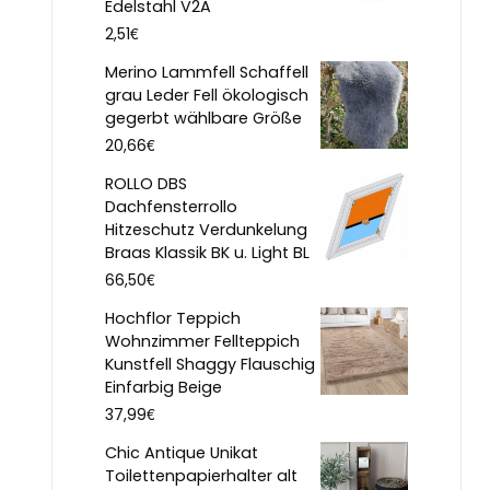
Edelstahl V2A
€
2,51
Merino Lammfell Schaffell
grau Leder Fell ökologisch
gegerbt wählbare Größe
€
20,66
ROLLO DBS
Dachfensterrollo
Hitzeschutz Verdunkelung
Braas Klassik BK u. Light BL
€
66,50
Hochflor Teppich
Wohnzimmer Fellteppich
Kunstfell Shaggy Flauschig
Einfarbig Beige
€
37,99
Chic Antique Unikat
Toilettenpapierhalter alt