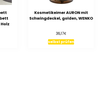
bett
Kosmetikeimer AURON mit
bett
Schwingdeckel, golden, WENKO
 Holz
€
36,17
selbst prüfen