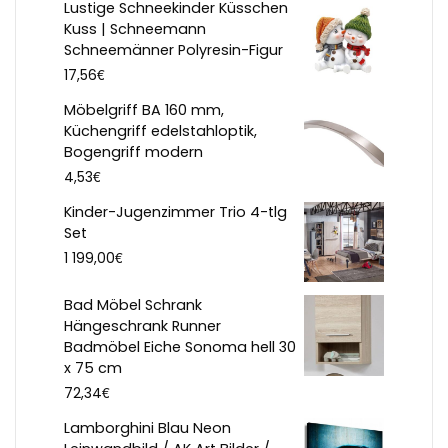
Lustige Schneekinder Küsschen
Kuss | Schneemann
Schneemänner Polyresin-Figur
€
17,56
Möbelgriff BA 160 mm,
Küchengriff edelstahloptik,
Bogengriff modern
€
4,53
Kinder-Jugenzimmer Trio 4-tlg
Set
€
1 199,00
Bad Möbel Schrank
Hängeschrank Runner
Badmöbel Eiche Sonoma hell 30
x 75 cm
€
72,34
Lamborghini Blau Neon