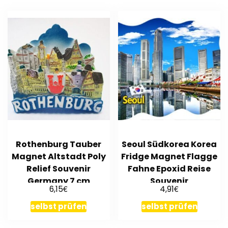
Rothenburg Tauber
Seoul Südkorea Korea
Magnet Altstadt Poly
Fridge Magnet Flagge
Relief Souvenir
Fahne Epoxid Reise
Germany 7 cm
Souvenir
€
€
6,15
4,91
selbst prüfen
selbst prüfen