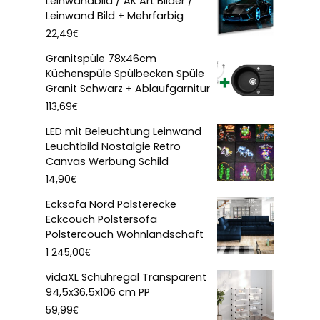
Leinwandbild / AK Art Bilder /
Leinwand Bild + Mehrfarbig
€
22,49
Granitspüle 78x46cm
Küchenspüle Spülbecken Spüle
Granit Schwarz + Ablaufgarnitur
€
113,69
LED mit Beleuchtung Leinwand
Leuchtbild Nostalgie Retro
Canvas Werbung Schild
€
14,90
Ecksofa Nord Polsterecke
Eckcouch Polstersofa
Polstercouch Wohnlandschaft
€
1 245,00
vidaXL Schuhregal Transparent
94,5x36,5x106 cm PP
€
59,99