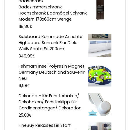
Badschrank
Badezimmerschrank
Hochschrank Badmöbel Schrank
Modern 170x60cm wenge
€
118,86
Sideboard Kommode Anrichte
Highboard Schrank Flur Diele
Weiß Santa Fé 200cm
€
349,99
Fehmarn Insel Polyresin Magnet
Germany Deutschland Souvenir,
Neu
€
6,98
Dekondo - 10x Fensterhaken/
Dekohaken/ Fensterklipp für
Gardinenstangen/ Dekoration
€
25,83
FineBuy Relaxsessel Stoff