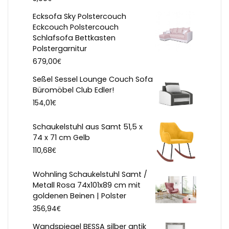
Ecksofa Sky Polstercouch
Eckcouch Polstercouch
Schlafsofa Bettkasten
Polstergarnitur
€
679,00
Seßel Sessel Lounge Couch Sofa
Büromöbel Club Edler!
€
154,01
Schaukelstuhl aus Samt 51,5 x
74 x 71 cm Gelb
€
110,68
Wohnling Schaukelstuhl Samt /
Metall Rosa 74x101x89 cm mit
goldenen Beinen | Polster
€
356,94
Wandspiegel BESSA silber antik