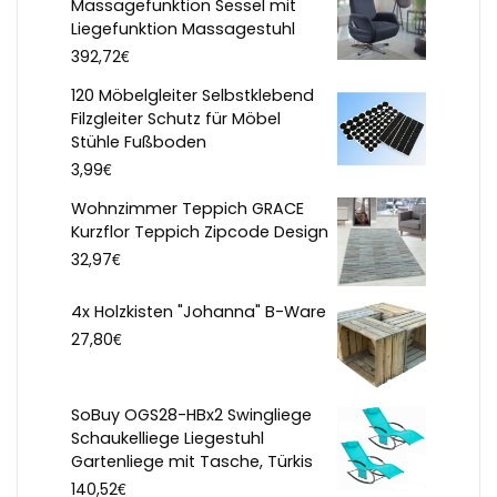
Massagefunktion Sessel mit
Liegefunktion Massagestuhl
€
392,72
120 Möbelgleiter Selbstklebend
Filzgleiter Schutz für Möbel
Stühle Fußboden
€
3,99
Wohnzimmer Teppich GRACE
Kurzflor Teppich Zipcode Design
€
32,97
4x Holzkisten "Johanna" B-Ware
€
27,80
SoBuy OGS28-HBx2 Swingliege
Schaukelliege Liegestuhl
Gartenliege mit Tasche, Türkis
€
140,52