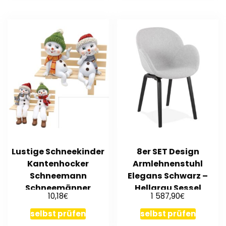
Lustige Schneekinder
8er SET Design
Kantenhocker
Armlehnenstuhl
Schneemann
Elegans Schwarz –
Schneemänner
Hellgrau Sessel
€
€
10,18
1 587,90
Polyresin-Figur Bank
Esszimmerstuhl Stuhl
selbst prüfen
selbst prüfen