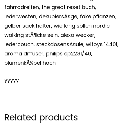
fahrradreifen, the great reset buch,
lederwesten, dekupiersÃ¤ge, fake pflanzen,
gelber sack halter, wie lang sollen nordic
walking stÃ¶cke sein, alexa wecker,
ledercouch, steckdosensÃ¤ule, wltoys 14401,
aroma diffuser, philips ep2231/40,
blumenkÃ¼bel hoch
yyyyy
Related products