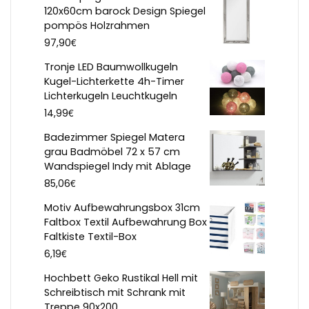
120x60cm barock Design Spiegel
pompös Holzrahmen
€
97,90
Tronje LED Baumwollkugeln
Kugel-Lichterkette 4h-Timer
Lichterkugeln Leuchtkugeln
€
14,99
Badezimmer Spiegel Matera
grau Badmöbel 72 x 57 cm
Wandspiegel Indy mit Ablage
€
85,06
Motiv Aufbewahrungsbox 31cm
Faltbox Textil Aufbewahrung Box
Faltkiste Textil-Box
€
6,19
Hochbett Geko Rustikal Hell mit
Schreibtisch mit Schrank mit
Treppe 90x200