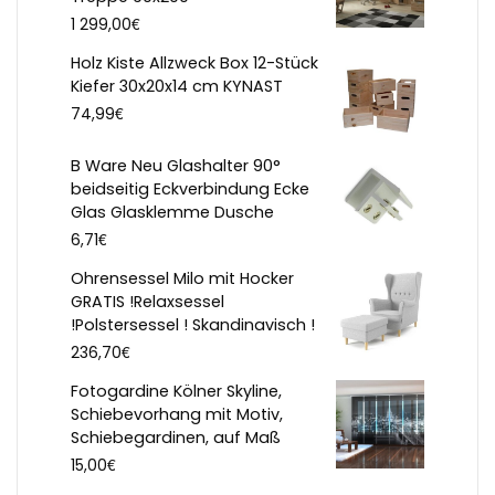
€
1 299,00
Holz Kiste Allzweck Box 12-Stück
Kiefer 30x20x14 cm KYNAST
€
74,99
B Ware Neu Glashalter 90°
beidseitig Eckverbindung Ecke
Glas Glasklemme Dusche
€
6,71
Ohrensessel Milo mit Hocker
GRATIS !Relaxsessel
!Polstersessel ! Skandinavisch !
€
236,70
Fotogardine Kölner Skyline,
Schiebevorhang mit Motiv,
Schiebegardinen, auf Maß
€
15,00