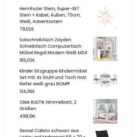
Herrnhuter Stern, Super-SET
Stern + Kabel, Außen, 70cm,
Weiß, Adventsstern
€
79,00
Eckschreibtisch Zayden
Schreibtisch Computertisch
Möbel Regal Modern Weiß M24
€
165,00
Kinder Sitzgruppe Kindermöbel
Set mit 4x Stuhl und Tisch Holz
Kiefer weiß grau BOMI®
€
134,36
Cilek RUSTIK Himmelbett, 2
Größen
€
498,19
Sessel Calixta schwarz aus
Leder und Mahagoni 65 x 70 x