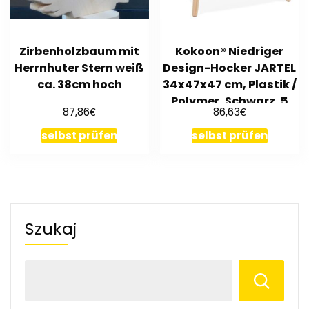
Zirbenholzbaum mit
Kokoon® Niedriger
Herrnhuter Stern weiß
Design-Hocker JARTEL
ca. 38cm hoch
34x47x47 cm, Plastik /
Polymer, Schwarz, 5
€
€
87,86
86,63
selbst prüfen
selbst prüfen
Szukaj