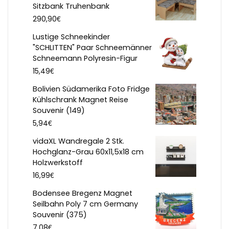
Sitzbank Truhenbank
€
290,90
Lustige Schneekinder
"SCHLITTEN" Paar Schneemänner
Schneemann Polyresin-Figur
€
15,49
Bolivien Südamerika Foto Fridge
Kühlschrank Magnet Reise
Souvenir (149)
€
5,94
vidaXL Wandregale 2 Stk.
Hochglanz-Grau 60x11,5x18 cm
Holzwerkstoff
€
16,99
Bodensee Bregenz Magnet
Seilbahn Poly 7 cm Germany
Souvenir (375)
€
7,08