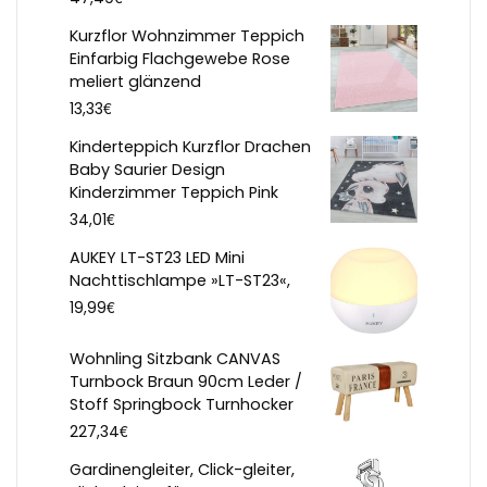
Kurzflor Wohnzimmer Teppich
Einfarbig Flachgewebe Rose
meliert glänzend
€
13,33
Kinderteppich Kurzflor Drachen
Baby Saurier Design
Kinderzimmer Teppich Pink
€
34,01
AUKEY LT-ST23 LED Mini
Nachttischlampe »LT-ST23«,
€
19,99
Wohnling Sitzbank CANVAS
Turnbock Braun 90cm Leder /
Stoff Springbock Turnhocker
€
227,34
Gardinengleiter, Click-gleiter,