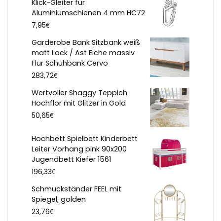
Klick-Gleiter für
Aluminiumschienen 4 mm HC72
€
7,95
Garderobe Bank Sitzbank weiß
matt Lack / Ast Eiche massiv
Flur Schuhbank Cervo
€
283,72
Wertvoller Shaggy Teppich
Hochflor mit Glitzer in Gold
€
50,65
Hochbett Spielbett Kinderbett
Leiter Vorhang pink 90x200
Jugendbett Kiefer 1561
€
196,33
Schmuckständer FEEL mit
Spiegel, golden
€
23,76