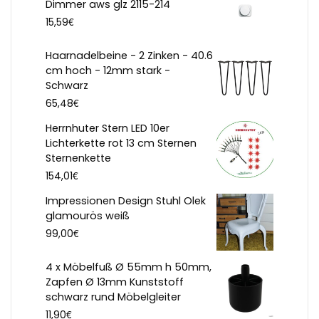
Dimmer aws glz 2115-214
€
15,59
Haarnadelbeine - 2 Zinken - 40.6
cm hoch - 12mm stark -
Schwarz
€
65,48
Herrnhuter Stern LED 10er
Lichterkette rot 13 cm Sternen
Sternenkette
€
154,01
Impressionen Design Stuhl Olek
glamourös weiß
€
99,00
4 x Möbelfuß Ø 55mm h 50mm,
Zapfen Ø 13mm Kunststoff
schwarz rund Möbelgleiter
€
11,90