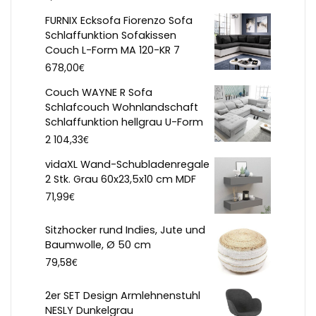
FURNIX Ecksofa Fiorenzo Sofa
Schlaffunktion Sofakissen
Couch L-Form MA 120-KR 7
€
678,00
Couch WAYNE R Sofa
Schlafcouch Wohnlandschaft
Schlaffunktion hellgrau U-Form
€
2 104,33
vidaXL Wand-Schubladenregale
2 Stk. Grau 60x23,5x10 cm MDF
€
71,99
Sitzhocker rund Indies, Jute und
Baumwolle, Ø 50 cm
€
79,58
2er SET Design Armlehnenstuhl
NESLY Dunkelgrau