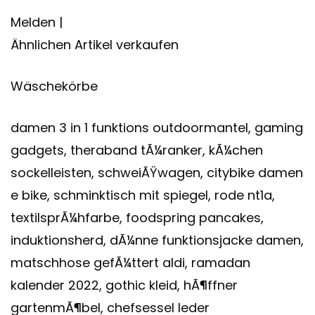
Melden |
Ähnlichen Artikel verkaufen
Wäschekörbe
damen 3 in 1 funktions outdoormantel, gaming
gadgets, theraband tÃ¼ranker, kÃ¼chen
sockelleisten, schweiÃŸwagen, citybike damen
e bike, schminktisch mit spiegel, rode nt1a,
textilsprÃ¼hfarbe, foodspring pancakes,
induktionsherd, dÃ¼nne funktionsjacke damen,
matschhose gefÃ¼ttert aldi, ramadan
kalender 2022, gothic kleid, hÃ¶ffner
gartenmÃ¶bel, chefsessel leder