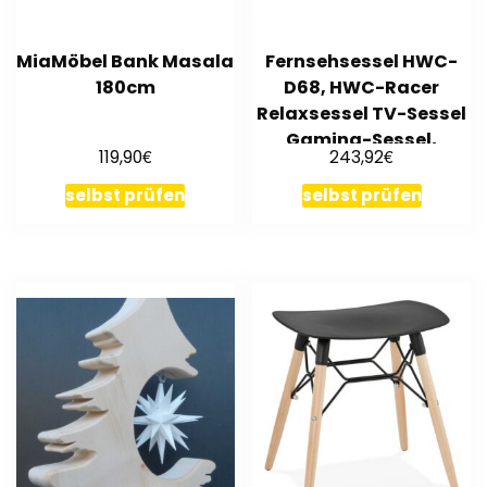
MiaMöbel Bank Masala
Fernsehsessel HWC-
180cm
D68, HWC-Racer
Relaxsessel TV-Sessel
Gaming-Sessel,
€
€
119,90
243,92
Kunstleder
selbst prüfen
selbst prüfen