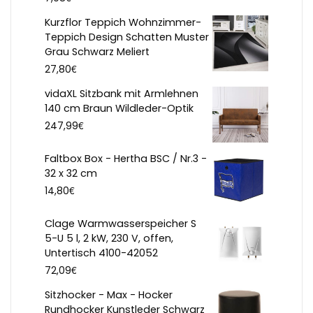
Kurzflor Teppich Wohnzimmer-
Teppich Design Schatten Muster
Grau Schwarz Meliert
€
27,80
vidaXL Sitzbank mit Armlehnen
140 cm Braun Wildleder-Optik
€
247,99
Faltbox Box - Hertha BSC / Nr.3 -
32 x 32 cm
€
14,80
Clage Warmwasserspeicher S
5-U 5 l, 2 kW, 230 V, offen,
Untertisch 4100-42052
€
72,09
Sitzhocker - Max - Hocker
Rundhocker Kunstleder Schwarz