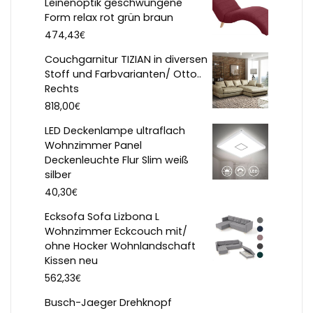
Leinenoptik geschwungene
Form relax rot grün braun
€
474,43
Couchgarnitur TIZIAN in diversen
Stoff und Farbvarianten/ Otto..
Rechts
€
818,00
LED Deckenlampe ultraflach
Wohnzimmer Panel
Deckenleuchte Flur Slim weiß
silber
€
40,30
Ecksofa Sofa Lizbona L
Wohnzimmer Eckcouch mit/
ohne Hocker Wohnlandschaft
Kissen neu
€
562,33
Busch-Jaeger Drehknopf