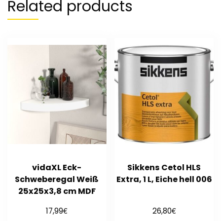
Related products
vidaXL Eck-
Sikkens Cetol HLS
Schweberegal Weiß
Extra, 1 L, Eiche hell 006
25x25x3,8 cm MDF
€
€
17,99
26,80