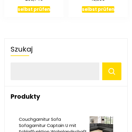
cm Anneke
werkzeuglos
selbst prüfen
selbst prüfen
Szukaj
Produkty
Couchgarnitur Sofa
Sofagarnitur Captain U mit
Schlaffunktion Wohnlandschaft