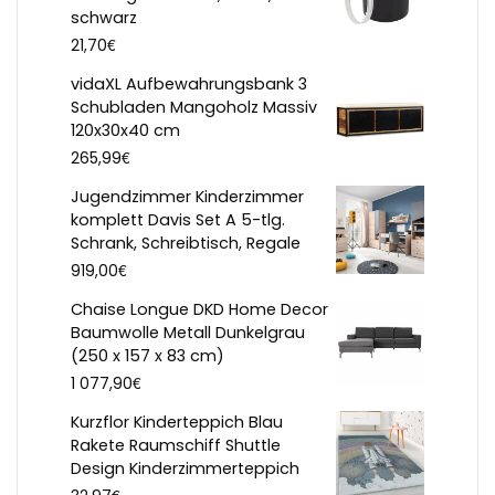
schwarz
€
21,70
vidaXL Aufbewahrungsbank 3
Schubladen Mangoholz Massiv
120x30x40 cm
€
265,99
Jugendzimmer Kinderzimmer
komplett Davis Set A 5-tlg.
Schrank, Schreibtisch, Regale
€
919,00
Chaise Longue DKD Home Decor
Baumwolle Metall Dunkelgrau
(250 x 157 x 83 cm)
€
1 077,90
Kurzflor Kinderteppich Blau
Rakete Raumschiff Shuttle
Design Kinderzimmerteppich
€