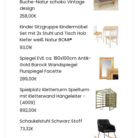
Buche-Natur schoko Vintage
design
€
258,00
Kinder Sitzgruppe Kindermöbel
Set mit 2x Stuhl und Tisch Holz
Kiefer weiß Natur BOMI®
€
93,01
Spiegel EVE ca. 180x100cm Antik-
Gold Barock Wandspiegel
Flurspiegel Facette
€
289,00
Spielplatz Kletterturm Spielturm
mit Kletterwand Hängeleiter -
(4009)
€
892,00
Schaukelstuhl Schwarz Stoff
€
73,32