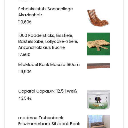
Schaukelstuhl Sonnenliege
Akazienholz
€
119,60
1000 Paddelsticks, Eisstiele,
Bastelstäbe, Lollycake-Stiele,
Anzündholz aus Buche
€
17,56
MiaMöbel Bank Masala 180cm
€
119,90
Caparol CapaDIN, 12,5 l Weiß
€
43,54
moderne Truhenbank
Esszimmerbank Sitzbank Bank