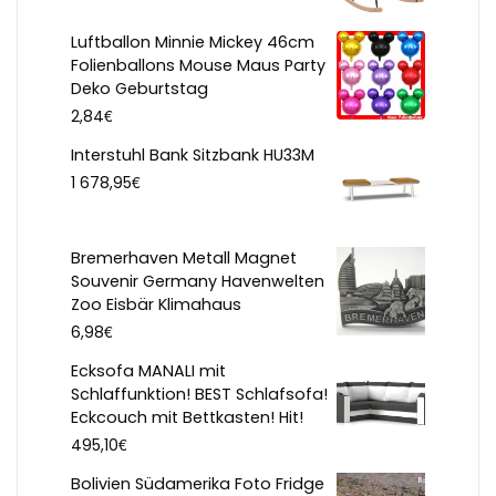
Luftballon Minnie Mickey 46cm
Folienballons Mouse Maus Party
Deko Geburtstag
€
2,84
Interstuhl Bank Sitzbank HU33M
€
1 678,95
Bremerhaven Metall Magnet
Souvenir Germany Havenwelten
Zoo Eisbär Klimahaus
€
6,98
Ecksofa MANALI mit
Schlaffunktion! BEST Schlafsofa!
Eckcouch mit Bettkasten! Hit!
€
495,10
Bolivien Südamerika Foto Fridge