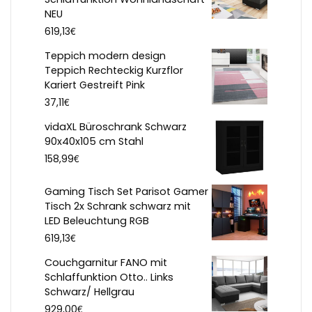
NEU
€
619,13
Teppich modern design
Teppich Rechteckig Kurzflor
Kariert Gestreift Pink
€
37,11
vidaXL Büroschrank Schwarz
90x40x105 cm Stahl
€
158,99
Gaming Tisch Set Parisot Gamer
Tisch 2x Schrank schwarz mit
LED Beleuchtung RGB
€
619,13
Couchgarnitur FANO mit
Schlaffunktion Otto.. Links
Schwarz/ Hellgrau
€
929,00