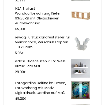
32,97
IKEA Trofast
Wandaufbewahrung Kiefer
93x30x21 mit Gleitschienen
Aufbewahrung
€
65,99
rewagi 10 Stück Endfeststeller für
Vierkantloch, Verschlußstopfen
- 9 x16mm
€
5,96
vidaXL Bilderleisten 2 Stk. Weiß
80x9x3 cm MDF
€
28,99
Fotogardine Delfine im Ozean,
Fotovorhang mit Motiv,
Digitaldruck, Gardine auf Maß
€
45,00