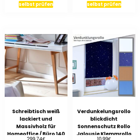
selbst prüfen
selbst prüfen
Schreibtisch weiß
Verdunkelungsrollo
lackiert und
blickdicht
Massivholz für
Sonnenschutz Rollo
Homeoffice / Büro 140
Jalousie Klemmrollo
€
€
299,74
10,99