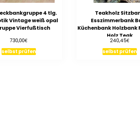
eckbankgruppe 4 tlg.
Teakholz Sitzba
tik Vintage weiß opal
Esszimmerbank B
ruppe Vierfußtisch
Küchenbank Holzbank 
Holz Teak
€
€
730,00
240,45
selbst prüfen
selbst prüfen