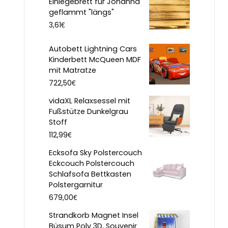
Einlegebrett für Johanna
geflammt "längs"
€
3,61
Autobett Lightning Cars
Kinderbett McQueen MDF
mit Matratze
€
722,50
vidaXL Relaxsessel mit
Fußstütze Dunkelgrau
Stoff
€
112,99
Ecksofa Sky Polstercouch
Eckcouch Polstercouch
Schlafsofa Bettkasten
Polstergarnitur
€
679,00
Strandkorb Magnet Insel
Büsum Poly 3D, Souvenir