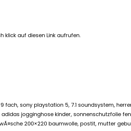
 klick auf diesen Link aufrufen.
9 fach, sony playstation 5, 7.1 soundsystem, her
 adidas jogginghose kinder, sonnenschutzfolie fens
Ã¤sche 200×220 baumwolle, postit, mutter geburt