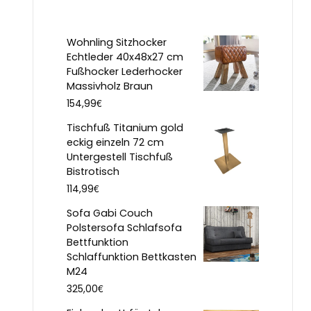
Wohnling Sitzhocker
Echtleder 40x48x27 cm
Fußhocker Lederhocker
Massivholz Braun
€
154,99
Tischfuß Titanium gold
eckig einzeln 72 cm
Untergestell Tischfuß
Bistrotisch
€
114,99
Sofa Gabi Couch
Polstersofa Schlafsofa
Bettfunktion
Schlaffunktion Bettkasten
M24
€
325,00