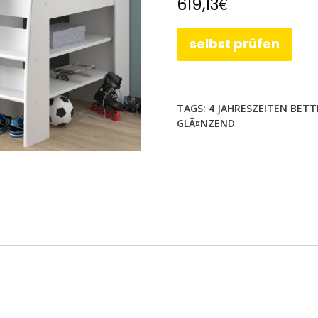
€
619,13
selbst prüfen
TAGS:
4 JAHRESZEITEN BET
GLÃ¤NZEND