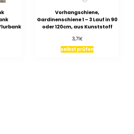
nk
Vorhangschiene,
ank
Gardinenschiene 1 – 3 Lauf in 90
Flurbank
oder 120cm, aus Kunststoff
€
3,71
selbst prüfen