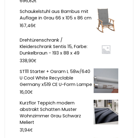
€
696,82
Schaukelstuhl aus Bambus mit
Auflage in Grau 66 x 105 x 86 cm
€
167,46
Drehtürenschrank /
Kleiderschrank Sentis 15, Farbe:
Dunkelbraun - 193 x 88 x 49
€
338,90
ST111 Starter + Osram L 58w/640
U Cool White Recyclable
Germany x519 CE U-Form Lampe
€
16,00
Kurzflor Teppich modern
abstrakt Schatten Muster
Wohnzimmer Grau Schwarz
Meliert
€
31,94