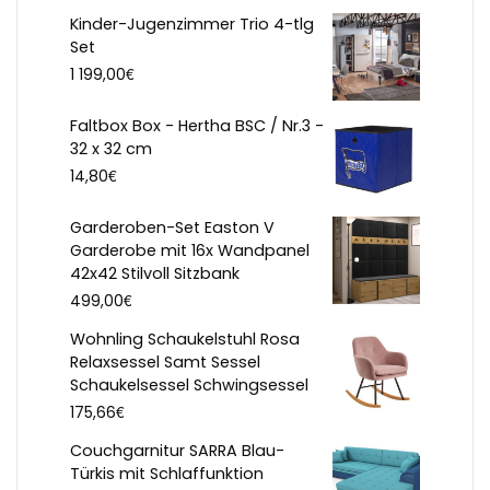
Kinder-Jugenzimmer Trio 4-tlg
Set
€
1 199,00
Faltbox Box - Hertha BSC / Nr.3 -
32 x 32 cm
€
14,80
Garderoben-Set Easton V
Garderobe mit 16x Wandpanel
42x42 Stilvoll Sitzbank
€
499,00
Wohnling Schaukelstuhl Rosa
Relaxsessel Samt Sessel
Schaukelsessel Schwingsessel
€
175,66
Couchgarnitur SARRA Blau-
Türkis mit Schlaffunktion