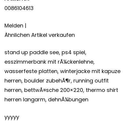
0086104613
Melden |
Ähnlichen Artikel verkaufen
stand up paddle see, ps4 spiel,
esszimmerbank mit rÃ¼ckenlehne,
wasserfeste platten, winterjacke mit kapuze
herren, boulder zubehÃ¶r, running outfit
herren, bettwÃ¤sche 200×220, thermo shirt
herren langarm, dehnÃ¼bungen
yyyyy