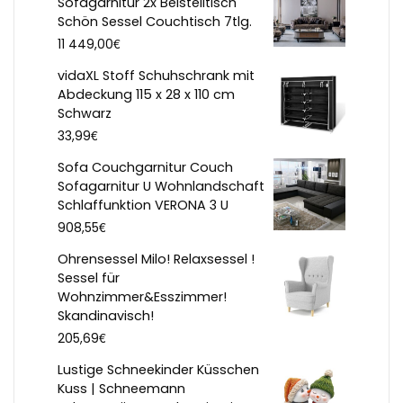
Sofagarnitur 2x Beistelltisch
Schön Sessel Couchtisch 7tlg.
€
11 449,00
vidaXL Stoff Schuhschrank mit
Abdeckung 115 x 28 x 110 cm
Schwarz
€
33,99
Sofa Couchgarnitur Couch
Sofagarnitur U Wohnlandschaft
Schlaffunktion VERONA 3 U
€
908,55
Ohrensessel Milo! Relaxsessel !
Sessel für
Wohnzimmer&Esszimmer!
Skandinavisch!
€
205,69
Lustige Schneekinder Küsschen
Kuss | Schneemann