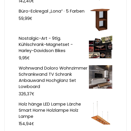
€
142,40
Büro-Eckregal „Lona“ · 5 Farben
€
59,99
Nostalgic-Art - 9tlg.
Kühlschrank-Magnetset -
Harley-Davidson Bikes
€
9,95
Wohnwand Doloro Wohnzimmer
Schrankwand TV Schrank
Anbauwand Hochglanz Set
Lowboard
€
326,37
Holz hänge LED Lampe Lärche
Smart Home Holzlampe Holz
Lampe
€
154,94