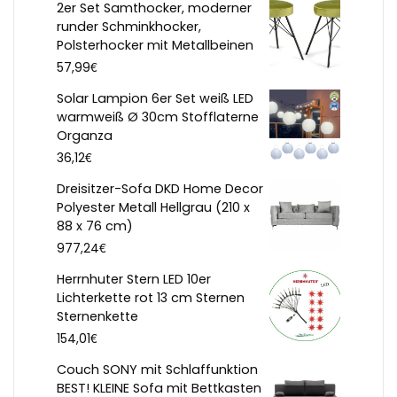
2er Set Samthocker, moderner
runder Schminkhocker,
Polsterhocker mit Metallbeinen
€
57,99
Solar Lampion 6er Set weiß LED
warmweiß Ø 30cm Stofflaterne
Organza
€
36,12
Dreisitzer-Sofa DKD Home Decor
Polyester Metall Hellgrau (210 x
88 x 76 cm)
€
977,24
Herrnhuter Stern LED 10er
Lichterkette rot 13 cm Sternen
Sternenkette
€
154,01
Couch SONY mit Schlaffunktion
BEST! KLEINE Sofa mit Bettkasten