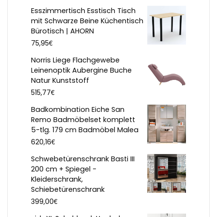
Esszimmertisch Esstisch Tisch
mit Schwarze Beine Küchentisch
Bürotisch | AHORN
€
75,95
Norris Liege Flachgewebe
Leinenoptik Aubergine Buche
Natur Kunststoff
€
515,77
Badkombination Eiche San
Remo Badmöbelset komplett
5-tlg. 179 cm Badmöbel Malea
€
620,16
Schwebetürenschrank Basti III
200 cm + Spiegel -
Kleiderschrank,
Schiebetürenschrank
€
399,00