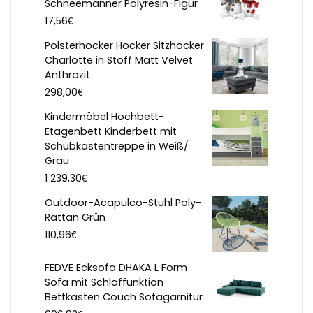
Schneemänner Polyresin-Figur
€
17,56
Polsterhocker Hocker Sitzhocker
Charlotte in Stoff Matt Velvet
Anthrazit
€
298,00
Kindermöbel Hochbett-
Etagenbett Kinderbett mit
Schubkastentreppe in Weiß/
Grau
€
1 239,30
Outdoor-Acapulco-Stuhl Poly-
Rattan Grün
€
110,96
FEDVE Ecksofa DHAKA L Form
Sofa mit Schlaffunktion
Bettkästen Couch Sofagarnitur