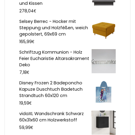
und Kissen
€
278,04
Selsey Berrec - Hocker mit
Steppung und Holzféßen, weich
gepolstert, 69x69 cm
€
165,99
Schriftzug Kommunion - Holz
Feier Eucharistie Altarsakrament
Deko
€
7,18
Disney Frozen 2 Badeponcho
Kapuze Duschtuch Badetuch
Strandtuch 60x120 cm
€
19,59
vidaXL Wandschrank Schwarz
60x31x60 cm Holzwerkstoff
€
59,99