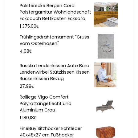
Polsterecke Bergen Cord
Polstergarnitur Wohnlandschaft
Eckcouch Bettkasten Ecksofa
€
1 375,00
Frühlingsdrahtornament "Gruss
vom Osterhasen"
€
4,08
Russka Lendenkissen Auto Büro
Lendenwirbel Stützkissen Kissen
Rückenkissen Bezug
€
27,99
Rolliege Vigo Comfort
Polyrattangeflecht und
Aluminium Grau
€
1 180,18
FineBuy Sitzhocker Echtleder
40x48x27 cm Fußhocker