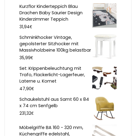
Kurzflor Kinderteppich Blau
Drachen Baby Saurier Design
Kinderzimmer Teppich
€
31,94
Schminkhocker Vintage,
gepolsterter Sitzhocker mit
Massivholzbeine 100kg belastbar
€
35,99
Set: Krippenbeleuchtung mit
Trafo, Flackerlicht-Lagerfeuer,
Laterne u. Komet
€
47,90
Schaukelstuhl aus Samt 60 x 84
x 74 cm Senfgelb
€
231,32
Möbelgriffe BA 160 - 320 mm,
Küchengriffe edelstahl,