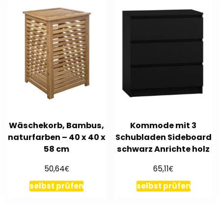
Wäschekorb, Bambus,
Kommode mit 3
naturfarben – 40 x 40 x
Schubladen Sideboard
58 cm
schwarz Anrichte holz
€
€
50,64
65,11
selbst prüfen
selbst prüfen