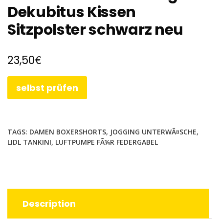
Dekubitus Kissen
Sitzpolster schwarz neu
€
23,50
selbst prüfen
TAGS:
DAMEN BOXERSHORTS
,
JOGGING UNTERWÃ¤SCHE
,
LIDL TANKINI
,
LUFTPUMPE FÃ¼R FEDERGABEL
Description