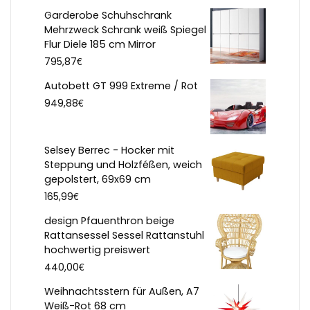
Garderobe Schuhschrank
Mehrzweck Schrank weiß Spiegel
Flur Diele 185 cm Mirror
€
795,87
Autobett GT 999 Extreme / Rot
€
949,88
Selsey Berrec - Hocker mit
Steppung und Holzféßen, weich
gepolstert, 69x69 cm
€
165,99
design Pfauenthron beige
Rattansessel Sessel Rattanstuhl
hochwertig preiswert
€
440,00
Weihnachtsstern für Außen, A7
Weiß-Rot 68 cm