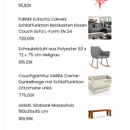
€
55,82
FURNIX Ecksofa Calvani
Schlaffunktion Bettkasten Kissen
Couch Sofa L-Form EN 24
€
720,00
Schaukelstuhl aus Polyester 53 x
72 x 75 cm Hellgrau
€
106,23
Couchgarnitur SARRA Creme-
Dunkelbeige mit Schlaffunktion
Ottomane Links
€
775,00
vidaXL Sitzbank Massivholz
160x35x45 cm
€
169,99