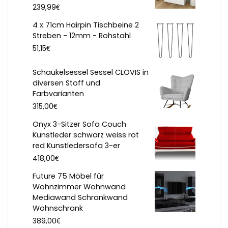
€
239,99
4 x 71cm Hairpin Tischbeine 2
Streben - 12mm - Rohstahl
€
51,15
Schaukelsessel Sessel CLOVIS in
diversen Stoff und
Farbvarianten
€
315,00
Onyx 3-Sitzer Sofa Couch
Kunstleder schwarz weiss rot
red Kunstledersofa 3-er
€
418,00
Future 75 Möbel für
Wohnzimmer Wohnwand
Mediawand Schrankwand
Wohnschrank
€
389,00