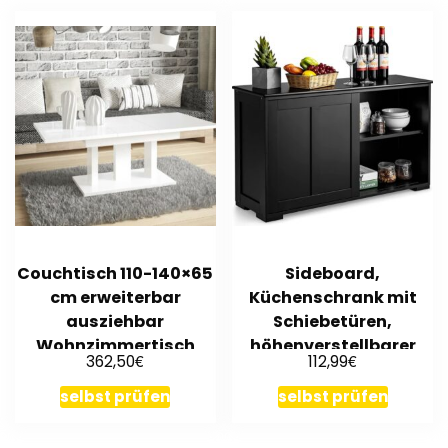
Couchtisch 110-140×65
Sideboard,
cm erweiterbar
Küchenschrank mit
ausziehbar
Schiebetüren,
Wohnzimmertisch
höhenverstellbarer
€
€
362,50
112,99
modern design
Ablage 107 x 33 x 60 cm
selbst prüfen
selbst prüfen