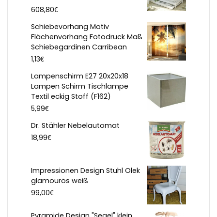
€
608,80
Schiebevorhang Motiv
Flächenvorhang Fotodruck Maß
Schiebegardinen Carribean
€
1,13
Lampenschirm E27 20x20x18
Lampen Schirm Tischlampe
Textil eckig Stoff (F162)
€
5,99
Dr. Stähler Nebelautomat
€
18,99
Impressionen Design Stuhl Olek
glamourös weiß
€
99,00
Pyramide Design "Segel" klein