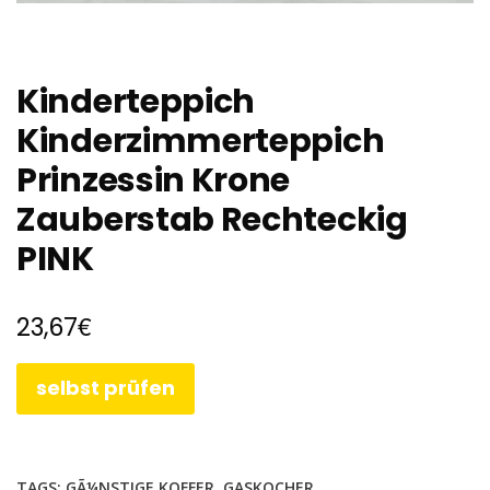
Kinderteppich
Kinderzimmerteppich
Prinzessin Krone
Zauberstab Rechteckig
PINK
€
23,67
selbst prüfen
TAGS:
GÃ¼NSTIGE KOFFER
,
GASKOCHER
,