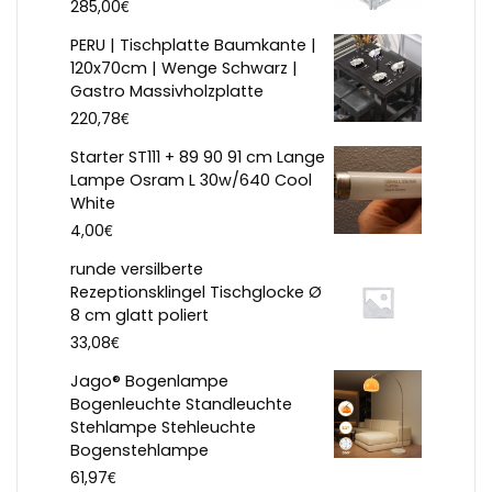
€
285,00
PERU | Tischplatte Baumkante |
120x70cm | Wenge Schwarz |
Gastro Massivholzplatte
€
220,78
Starter ST111 + 89 90 91 cm Lange
Lampe Osram L 30w/640 Cool
White
€
4,00
runde versilberte
Rezeptionsklingel Tischglocke Ø
8 cm glatt poliert
€
33,08
Jago® Bogenlampe
Bogenleuchte Standleuchte
Stehlampe Stehleuchte
Bogenstehlampe
€
61,97