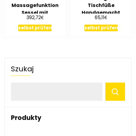
Massagefunktion
Tischfüße
Sessel mit
Handgemacht
€
€
392,72
65,11
Liegefunktion
Industriedesign 7261
Massagestuhl
selbst prüfen
selbst prüfen
Szukaj
Produkty