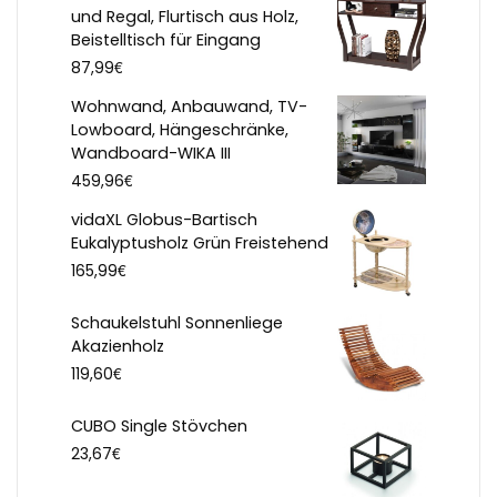
und Regal, Flurtisch aus Holz,
Beistelltisch für Eingang
€
87,99
Wohnwand, Anbauwand, TV-
Lowboard, Hängeschränke,
Wandboard-WIKA III
€
459,96
vidaXL Globus-Bartisch
Eukalyptusholz Grün Freistehend
€
165,99
Schaukelstuhl Sonnenliege
Akazienholz
€
119,60
CUBO Single Stövchen
€
23,67