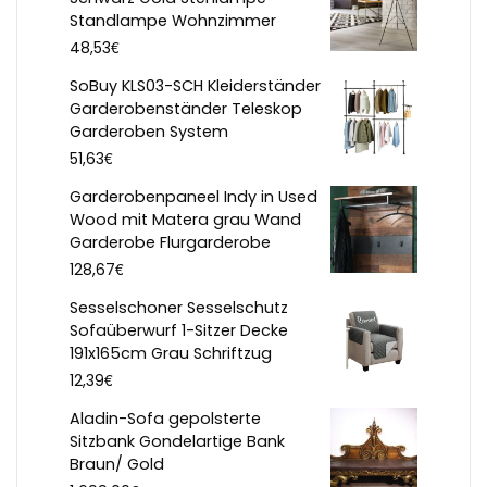
Standlampe Wohnzimmer
€
48,53
SoBuy KLS03-SCH Kleiderständer
Garderobenständer Teleskop
Garderoben System
€
51,63
Garderobenpaneel Indy in Used
Wood mit Matera grau Wand
Garderobe Flurgarderobe
€
128,67
Sesselschoner Sesselschutz
Sofaüberwurf 1-Sitzer Decke
191x165cm Grau Schriftzug
€
12,39
Aladin-Sofa gepolsterte
Sitzbank Gondelartige Bank
Braun/ Gold