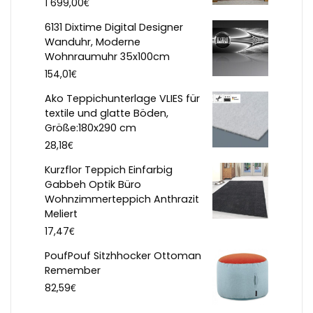
€
1 699,00
6131 Dixtime Digital Designer
Wanduhr, Moderne
Wohnraumuhr 35x100cm
€
154,01
Ako Teppichunterlage VLIES für
textile und glatte Böden,
Größe:180x290 cm
€
28,18
Kurzflor Teppich Einfarbig
Gabbeh Optik Büro
Wohnzimmerteppich Anthrazit
Meliert
€
17,47
PoufPouf Sitzhhocker Ottoman
Remember
€
82,59