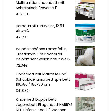
Multifunktionshochbett mit
Schreibtisch "Reverse 1"
€
402,08
Herbol Profi DIN Weiss, 12,5 l
Altweiß
€
47,14
Wunderschönes Lammfell in
Tibetlamm Optik Schaffel
gelockt sehr weich natur Weiß
€
72,34
Kinderbett mit Matratze und
Schublade juniorbett spielbett
160x80 / 180x80 cm
€
341,08
Kinderbett Doppelbett
Jugendbett Etagenbett HARRYS
NEU Lieferzeit ca 1-3 Wochen