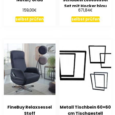
Set mit Hocker blau
€
€
159,00
671,84
und Chrom York
selbst prüfen
selbst prüfen
FineBuy Relaxsessel
Metall Tischbein 60×60
Stoff
cm Tischgestell