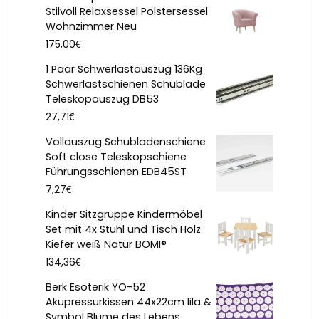
Stilvoll Relaxsessel Polstersessel
Wohnzimmer Neu
€
175,00
1 Paar Schwerlastauszug 136Kg
Schwerlastschienen Schublade
Teleskopauszug DB53
€
27,71
Vollauszug Schubladenschiene
Soft close Teleskopschiene
Führungsschienen EDB45ST
€
7,27
Kinder Sitzgruppe Kindermöbel
Set mit 4x Stuhl und Tisch Holz
Kiefer weiß Natur BOMI®
€
134,36
Berk Esoterik YO-52
Akupressurkissen 44x22cm lila &
Symbol Blume des Lebens