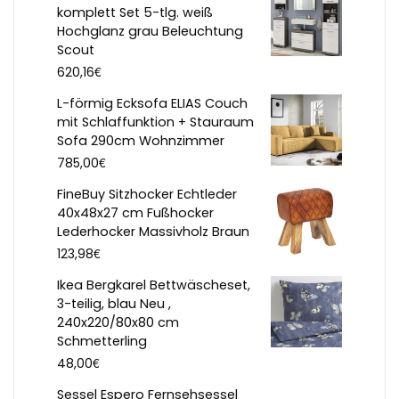
komplett Set 5-tlg. weiß
Hochglanz grau Beleuchtung
Scout
€
620,16
L-förmig Ecksofa ELIAS Couch
mit Schlaffunktion + Stauraum
Sofa 290cm Wohnzimmer
€
785,00
FineBuy Sitzhocker Echtleder
40x48x27 cm Fußhocker
Lederhocker Massivholz Braun
€
123,98
Ikea Bergkarel Bettwäscheset,
3-teilig, blau Neu ,
240x220/80x80 cm
Schmetterling
€
48,00
Sessel Espero Fernsehsessel