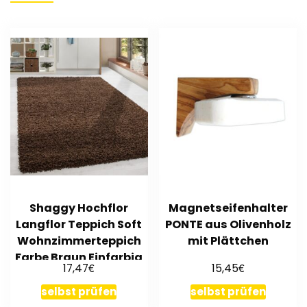
Shaggy Hochflor
Magnetseifenhalter
Langflor Teppich Soft
PONTE aus Olivenholz
Wohnzimmerteppich
mit Plättchen
Farbe Braun Einfarbig
€
€
17,47
15,45
selbst prüfen
selbst prüfen