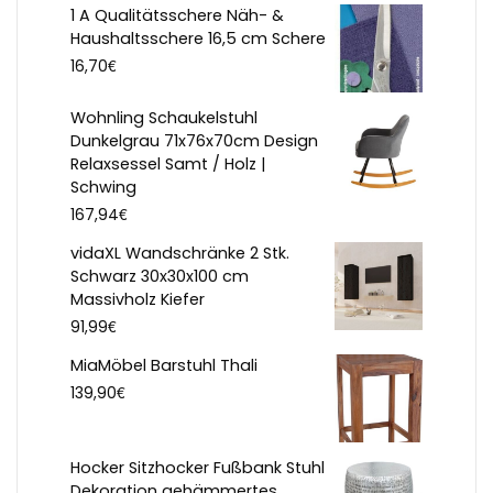
1 A Qualitätsschere Näh- &
Haushaltsschere 16,5 cm Schere
€
16,70
Wohnling Schaukelstuhl
Dunkelgrau 71x76x70cm Design
Relaxsessel Samt / Holz |
Schwing
€
167,94
vidaXL Wandschränke 2 Stk.
Schwarz 30x30x100 cm
Massivholz Kiefer
€
91,99
MiaMöbel Barstuhl Thali
€
139,90
Hocker Sitzhocker Fußbank Stuhl
Dekoration gehämmertes