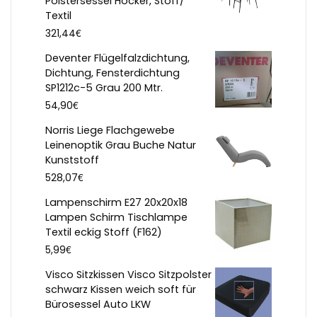
Polstersessel Hocker, Stoff/
Textil
€
321,44
Deventer Flügelfalzdichtung,
Dichtung, Fensterdichtung
SP1212c-5 Grau 200 Mtr.
€
54,90
Norris Liege Flachgewebe
Leinenoptik Grau Buche Natur
Kunststoff
€
528,07
Lampenschirm E27 20x20x18
Lampen Schirm Tischlampe
Textil eckig Stoff (F162)
€
5,99
Visco Sitzkissen Visco Sitzpolster
schwarz Kissen weich soft für
Bürosessel Auto LKW