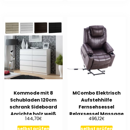
Kommode mit 8
MCombo Elektrisch
Schubladen 120cm
Aufstehhilfe
schrank Sideboard
Fernsehsessel
Anrichte holz weiß
Relaxsessel Massage
€
€
144,70
496,12
Heizung USB 7040DB
selbst prüfen
selbst prüfen