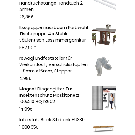
Handtuchstange Handtuch 2
Armen
€
26,86
Essgruppe nussbaum Farbwahl
Tischgruppe 4 x Stühle
Säulentisch Esszimmergarnitur
€
587,90
rewagi Endfeststeller für
Vierkantloch, Verschlußstopfen
- 9mm x 16mm, Stopper
€
4,98
Magnet Fliegengitter Tür
Insektenschutz Moskitonetz
100x210 HQ 18602
€
14,99
Interstuhl Bank Sitzbank HU330
€
1 888,95