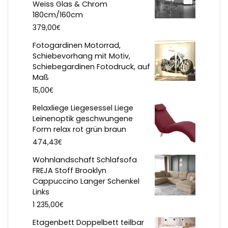
Weiss Glas & Chrom
180cm/160cm
€
379,00
Fotogardinen Motorrad,
Schiebevorhang mit Motiv,
Schiebegardinen Fotodruck, auf
Maß
€
15,00
Relaxliege Liegesessel Liege
Leinenoptik geschwungene
Form relax rot grün braun
€
474,43
Wohnlandschaft Schlafsofa
FREJA Stoff Brooklyn
Cappuccino Langer Schenkel
Links
€
1 235,00
Etagenbett Doppelbett teilbar