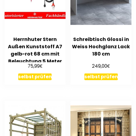
Herrnhuter Stern
Schreibtisch Glossi in
Außen Kunststoff A7
Weiss Hochglanz Lack
gelb-rot 68 cm mit
180 cm
Beleuchtung 5 Meter
€
€
75,99
249,00
Kabel
selbst prüfen
selbst prüfen