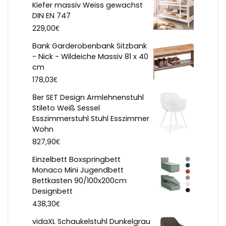
Kiefer massiv Weiss gewachst
DIN EN 747
€
229,00
Bank Garderobenbank Sitzbank
- Nick - Wildeiche Massiv 81 x 40
cm
€
178,03
8er SET Design Armlehnenstuhl
Stileto Weiß Sessel
Esszimmerstuhl Stuhl Esszimmer
Wohn
€
827,90
Einzelbett Boxspringbett
Monaco Mini Jugendbett
Bettkasten 90/100x200cm
Designbett
€
438,30
vidaXL Schaukelstuhl Dunkelgrau