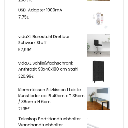
206,71
USB-Adapter 1000mA
€
7,75
vidaXL Bürostuhl Drehbar
Schwarz Stoff
€
57,99
vidaXL Schließfachschrank
Anthrazit 90x40x180 cm Stahl
€
320,99
Klemmkissen Sitzkissen 1 Leiste
Kunstleder ca. B 40cm x T 35cm
/ 38cm x H 6cm
€
21,95
Teleskop Bad-Handtuchhalter
Wandhandtuchhalter