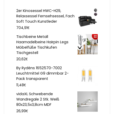
2er Kinosessel HWC-H29,
Relaxsessel Fernsehsessel, Fach
Soft Touch Kunstleder
€
704,91
Tischbeine Metall
Haarnadelbeine Hairpin Legs
Möbelfüße Tischkufen
Tischgestell
€
20,62
By Rydéns 1652570-7002
Leuchtmittel G9 dimmbar 2-
Pack transparent
€
11,48
vidaXL Schwebende
Wandregale 2 Stk. Weiß
80x23,5x3,8cm MDF
€
26,99