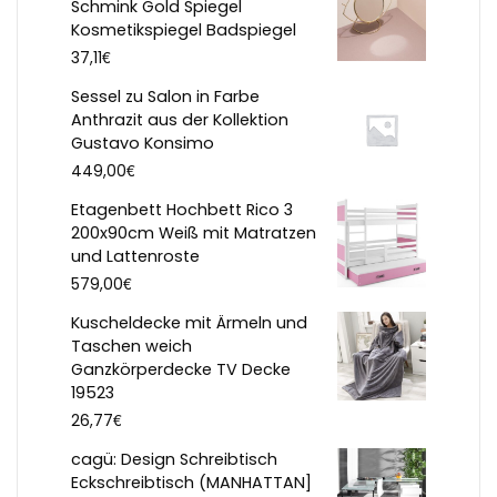
Schmink Gold Spiegel
Kosmetikspiegel Badspiegel
€
37,11
Sessel zu Salon in Farbe
Anthrazit aus der Kollektion
Gustavo Konsimo
€
449,00
Etagenbett Hochbett Rico 3
200x90cm Weiß mit Matratzen
und Lattenroste
€
579,00
Kuscheldecke mit Ärmeln und
Taschen weich
Ganzkörperdecke TV Decke
19523
€
26,77
cagü: Design Schreibtisch
Eckschreibtisch (MANHATTAN]