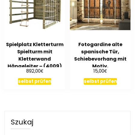
Spielplatz Kletterturm
Fotogardine alte
Spielturm mit
spanische Tür,
Kletterwand
Schiebevorhang mit
Hängeleiter – (4009)
Motiv,
€
€
892,00
15,00
Flächenvorhang, auf
Maß
selbst prüfen
selbst prüfen
Szukaj