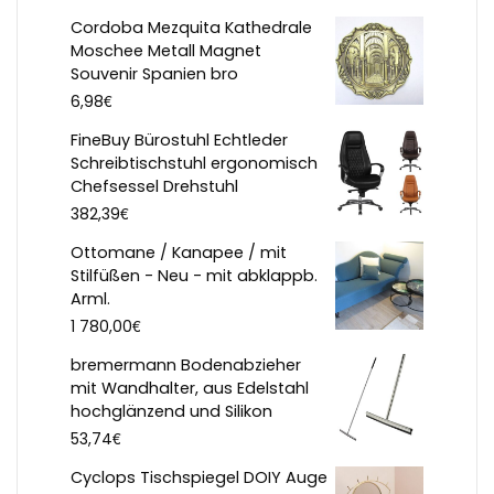
Cordoba Mezquita Kathedrale
Moschee Metall Magnet
Souvenir Spanien bro
€
6,98
FineBuy Bürostuhl Echtleder
Schreibtischstuhl ergonomisch
Chefsessel Drehstuhl
€
382,39
Ottomane / Kanapee / mit
Stilfüßen - Neu - mit abklappb.
Arml.
€
1 780,00
bremermann Bodenabzieher
mit Wandhalter, aus Edelstahl
hochglänzend und Silikon
€
53,74
Cyclops Tischspiegel DOIY Auge