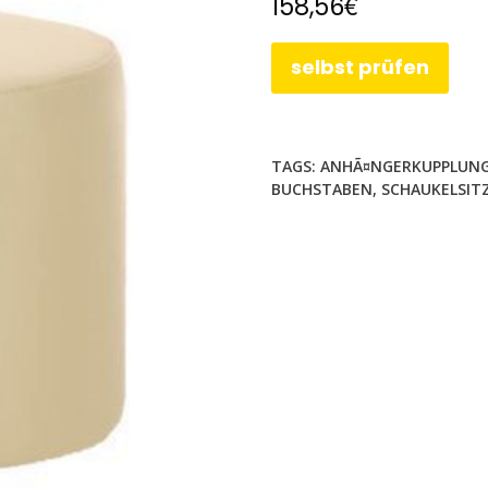
€
158,56
selbst prüfen
TAGS:
ANHÃ¤NGERKUPPLUNG
BUCHSTABEN
,
SCHAUKELSIT