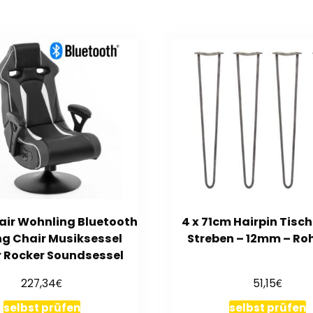
ir Wohnling Bluetooth
4 x 71cm Hairpin Tisch
g Chair Musiksessel
Streben – 12mm – Ro
 Rocker Soundsessel
€
€
227,34
51,15
selbst prüfen
selbst prüfen