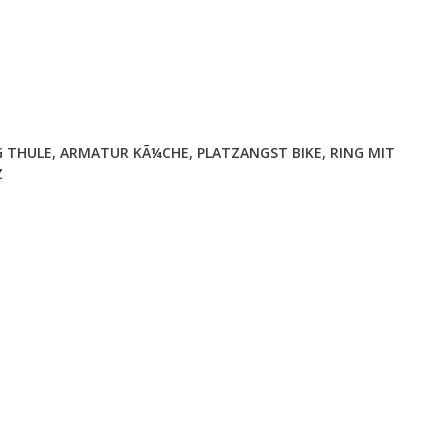
 THULE
,
ARMATUR KÃ¼CHE
,
PLATZANGST BIKE
,
RING MIT
Z