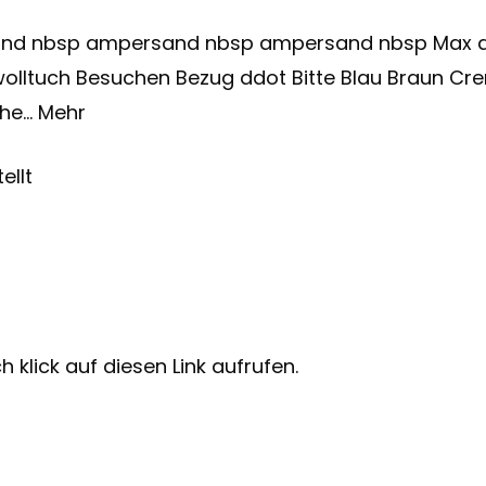
d nbsp ampersand nbsp ampersand nbsp Max amp
olltuch Besuchen Bezug ddot Bitte Blau Braun Crem
öhe… Mehr
ellt
 klick auf diesen Link aufrufen.