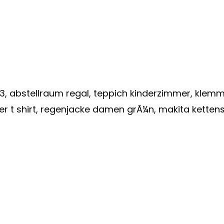
, abstellraum regal, teppich kinderzimmer, klem
ter t shirt, regenjacke damen grÃ¼n, makita kette