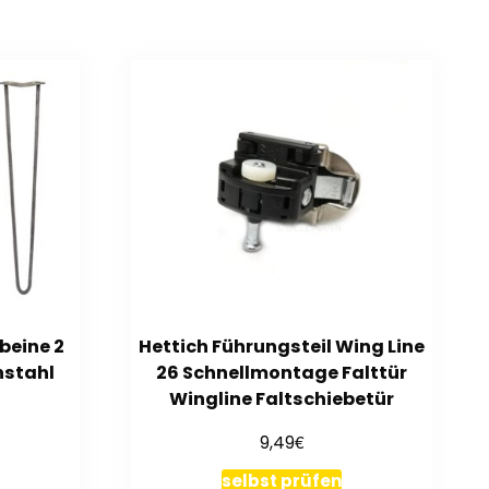
beine 2
Hettich Führungsteil Wing Line
hstahl
26 Schnellmontage Falttür
Wingline Faltschiebetür
€
9,49
selbst prüfen