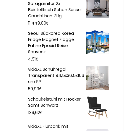
Sofagarnitur 2x
Beistelltisch Schön Sessel
Couchtisch 7tlg.
€
11 449,00
Seoul Südkorea Korea
Fridge Magnet Flagge
Fahne Epoxid Reise
Souvenir
€
4,91
vidaXL Schuhregal
Transparent 94,5x36,5x106
cm PP
€
59,99
Schaukelstuhl mit Hocker
Samt Schwarz
€
139,62
vidaXL Flurbank mit