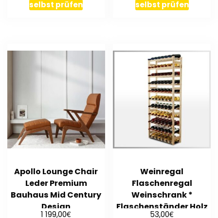
selbst prüfen
selbst prüfen
Apollo Lounge Chair
Weinregal
Leder Premium
Flaschenregal
Bauhaus Mid Century
Weinschrank *
Design
Flaschenständer Holz
€
€
1 199,00
53,00