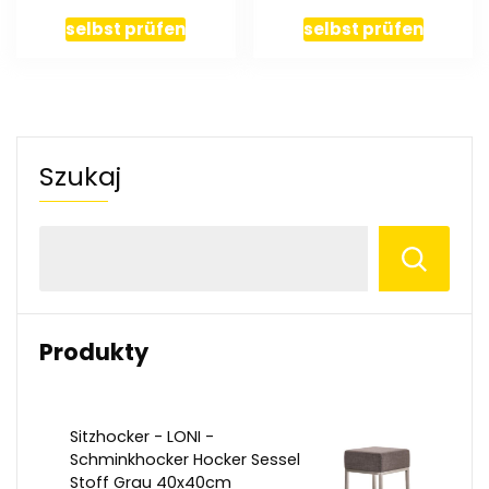
für 77 Flaschen RW-1-
77
selbst prüfen
selbst prüfen
Szukaj
Produkty
Sitzhocker - LONI -
Schminkhocker Hocker Sessel
Stoff Grau 40x40cm