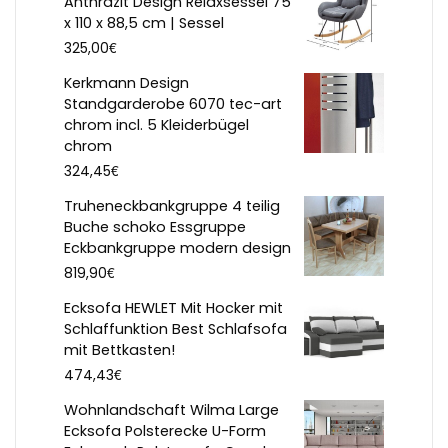
Anthrazit Design Relaxsessel 75
x 110 x 88,5 cm | Sessel
€
325,00
Kerkmann Design
Standgarderobe 6070 tec-art
chrom incl. 5 Kleiderbügel
chrom
€
324,45
Truheneckbankgruppe 4 teilig
Buche schoko Essgruppe
Eckbankgruppe modern design
€
819,90
Ecksofa HEWLET Mit Hocker mit
Schlaffunktion Best Schlafsofa
mit Bettkasten!
€
474,43
Wohnlandschaft Wilma Large
Ecksofa Polsterecke U-Form