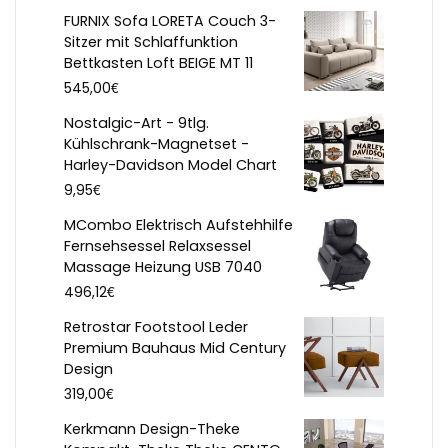
FURNIX Sofa LORETA Couch 3-
Sitzer mit Schlaffunktion
Bettkasten Loft BEIGE MT 11
€
545,00
Nostalgic-Art - 9tlg.
Kühlschrank-Magnetset -
Harley-Davidson Model Chart
€
9,95
MCombo Elektrisch Aufstehhilfe
Fernsehsessel Relaxsessel
Massage Heizung USB 7040
€
496,12
Retrostar Footstool Leder
Premium Bauhaus Mid Century
Design
€
319,00
Kerkmann Design-Theke