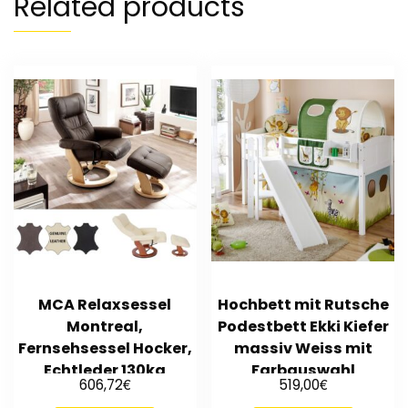
Related products
MCA Relaxsessel
Hochbett mit Rutsche
Montreal,
Podestbett Ekki Kiefer
Fernsehsessel Hocker,
massiv Weiss mit
Echtleder 130kg
Farbauswahl
€
€
606,72
519,00
belastbar