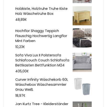
Holzkiste, Holztruhe Truhe Kiste
Holz Wäschetruhe Box
€
48,89
Hochflor Shaggy Teppich
Flauschig Hochwertig Langflor
Mint Farben
€
10,23
Sofa Viva Lux II Polstersofa
Schlafcouch Couch Schlafsofa
Bettkasten Bettfunktion M24
€
405,00
Curver Infinity Wäschekorb 60L
Wäschebox Wäschesammler
Grau Weiß
€
18,97
Jan Kurtz Tree - Kleiderständer