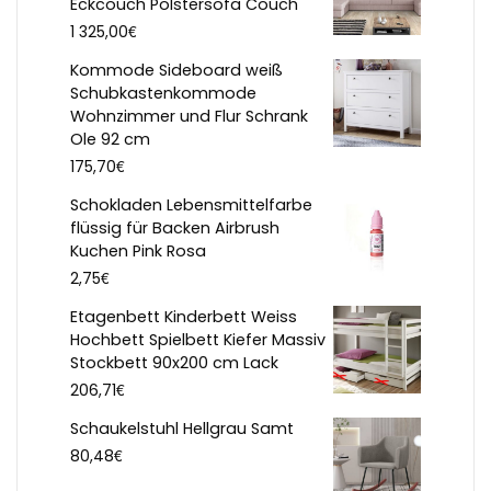
Eckcouch Polstersofa Couch
€
1 325,00
Kommode Sideboard weiß
Schubkastenkommode
Wohnzimmer und Flur Schrank
Ole 92 cm
€
175,70
Schokladen Lebensmittelfarbe
flüssig für Backen Airbrush
Kuchen Pink Rosa
€
2,75
Etagenbett Kinderbett Weiss
Hochbett Spielbett Kiefer Massiv
Stockbett 90x200 cm Lack
€
206,71
Schaukelstuhl Hellgrau Samt
€
80,48