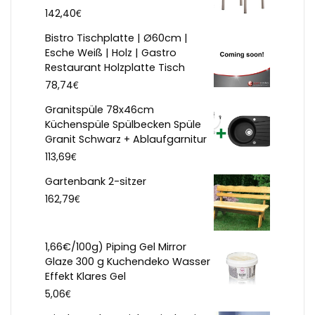
€
142,40
Bistro Tischplatte | Ø60cm |
Esche Weiß | Holz | Gastro
Restaurant Holzplatte Tisch
€
78,74
Granitspüle 78x46cm
Küchenspüle Spülbecken Spüle
Granit Schwarz + Ablaufgarnitur
€
113,69
Gartenbank 2-sitzer
€
162,79
1,66€/100g) Piping Gel Mirror
Glaze 300 g Kuchendeko Wasser
Effekt Klares Gel
€
5,06