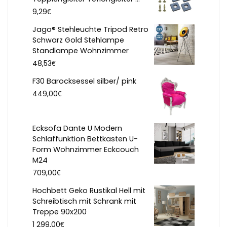
€
9,29
Jago® Stehleuchte Tripod Retro
Schwarz Gold Stehlampe
Standlampe Wohnzimmer
€
48,53
F30 Barocksessel silber/ pink
€
449,00
Ecksofa Dante U Modern
Schlaffunktion Bettkasten U-
Form Wohnzimmer Eckcouch
M24
€
709,00
Hochbett Geko Rustikal Hell mit
Schreibtisch mit Schrank mit
Treppe 90x200
€
1 299,00