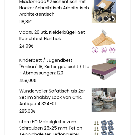
Miadomodo® Zeichentisch mit
Hocker Schreibtisch Arbeitstisch
Architektentisch
€
118,81
vidaXL 20 Stk. Kleiderbügel-Set
Rutschfest Hartholz
€
24,99
Kinderbett / Jugendbett
"Emilian" 18, Kiefer gebleicht / Lila
- Abmessungen: 120
€
458,00
Wundervoller Sofatisch als 2er
Set im Shabby Look von Chic
Antique 41324-01
€
285,00
store HD Möbelgleiter zum
Schrauben 25x25 mm Teflon
Teppichgleiter Teflongleiter ...