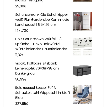
Maßanfertigung
€
25,00
Schuhschrank Ole Schuhkipper
weiß Flur Garderobe Kommode
Landhausstil 55x126 cm
€
144,70
Holz Countdown Würfel - 8
Sprüche - Deko Holzwürfel
Würfelkalender Dauerkalender
€
11,32
vidaXL Faltbare Sitzbank
Leinenoptik 76×38×38 cm
Dunkelgrau
€
56,99
Relaxsessel Sessel ZURA
Schaukelstuhl Wippstuhl in Stoff
Blau
€
327,95