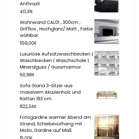
Anthrazit
€
40,31
Wohnwand CAL01 , 300cm ,
Grifflos , Hochglanz/ Matt , Farbe
wählbar
€
559,00
Luxuriöse Aufsatzwaschbecken |
Waschbecken | Waschschale |
Mineralguss / Gussmarmor
€
60,98
Sofa Giana 3-Sitzer aus
massivem Akazienholz und
Rattan 193 cm
€
822,34
Fotogardine warmer Abend am
Strand, Schiebevorhang mit
Motiv, Gardine auf Maß
€
15,00