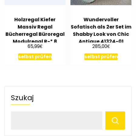
Holzregal Kiefer
Wundervoller
Massiv Regal
Sofatisch als 2er Set im
Bücherregal Büroregal
Shabby Look von Chic
Modulregal R-* 8
Antique 41324-01
€
€
65,99
285,00
Varianten
selbst prüfen
selbst prüfen
Szukaj