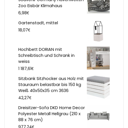
Zoo Eisbär Klimahaus
€
6,98
Gartenstadt, mittel
€
18,07
Hochbett DORIAN mit
Schreibtisch und Schrank in
weiss
€
1 187,61
Sitzbank Sitzhocker aus Holz mit
Stauraum belastbar bis 150 kg
Weiß 40x50x35 cm 3636
€
42,27
Dreisitzer-Sofa DKD Home Decor
Polyester Metall Hellgrau (210 x
88 x 76 cm)
€
977,24