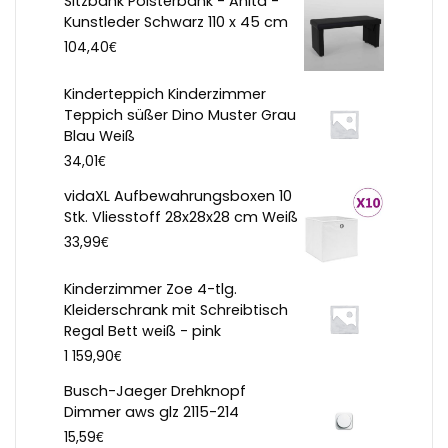
Sitzbank Polsterbank - Anita -
Kunstleder Schwarz 110 x 45 cm
€
104,40
Kinderteppich Kinderzimmer
Teppich süßer Dino Muster Grau
Blau Weiß
€
34,01
vidaXL Aufbewahrungsboxen 10
Stk. Vliesstoff 28x28x28 cm Weiß
€
33,99
Kinderzimmer Zoe 4-tlg.
Kleiderschrank mit Schreibtisch
Regal Bett weiß - pink
€
1 159,90
Busch-Jaeger Drehknopf
Dimmer aws glz 2115-214
€
15,59