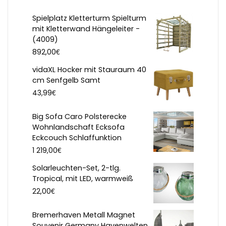
Spielplatz Kletterturm Spielturm
mit Kletterwand Hängeleiter -
(4009)
€
892,00
vidaXL Hocker mit Stauraum 40
cm Senfgelb Samt
€
43,99
Big Sofa Caro Polsterecke
Wohnlandschaft Ecksofa
Eckcouch Schlaffunktion
€
1 219,00
Solarleuchten-Set, 2-tlg.
Tropical, mit LED, warmweiß
€
22,00
Bremerhaven Metall Magnet
Souvenir Germany Havenwelten