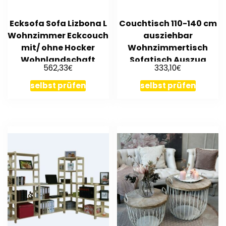
Ecksofa Sofa Lizbona L
Couchtisch 110-140 cm
Wohnzimmer Eckcouch
ausziehbar
mit/ ohne Hocker
Wohnzimmertisch
Wohnlandschaft
Sofatisch Auszug
€
€
562,33
333,10
Kissen neu
modern design
selbst prüfen
selbst prüfen