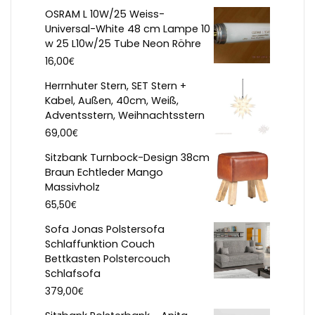
OSRAM L 10W/25 Weiss-
Universal-White 48 cm Lampe 10
w 25 L10w/25 Tube Neon Röhre
€
16,00
Herrnhuter Stern, SET Stern +
Kabel, Außen, 40cm, Weiß,
Adventsstern, Weihnachtsstern
€
69,00
Sitzbank Turnbock-Design 38cm
Braun Echtleder Mango
Massivholz
€
65,50
Sofa Jonas Polstersofa
Schlaffunktion Couch
Bettkasten Polstercouch
Schlafsofa
€
379,00