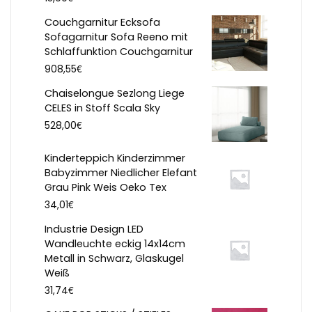
Couchgarnitur Ecksofa
Sofagarnitur Sofa Reeno mit
Schlaffunktion Couchgarnitur
€
908,55
Chaiselongue Sezlong Liege
CELES in Stoff Scala Sky
€
528,00
Kinderteppich Kinderzimmer
Babyzimmer Niedlicher Elefant
Grau Pink Weis Oeko Tex
€
34,01
Industrie Design LED
Wandleuchte eckig 14x14cm
Metall in Schwarz, Glaskugel
Weiß
€
31,74