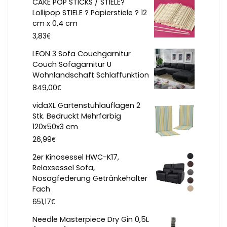
CAKE POP STICKS / STIELE?
Lollipop STIELE ? Papierstiele ? 12
cm x 0,4 cm
€
3,83
LEON 3 Sofa Couchgarnitur
Couch Sofagarnitur U
Wohnlandschaft Schlaffunktion
€
849,00
vidaXL Gartenstuhlauflagen 2
Stk. Bedruckt Mehrfarbig
120x50x3 cm
€
26,99
2er Kinosessel HWC-K17,
Relaxsessel Sofa,
Nosagfederung Getränkehalter
Fach
€
651,17
Needle Masterpiece Dry Gin 0,5L