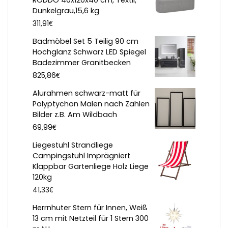
RODDO 40x120x40 cm, Textil,
Dunkelgrau,15,6 kg
€
311,91
Badmöbel Set 5 Teilig 90 cm
Hochglanz Schwarz LED Spiegel
Badezimmer Granitbecken
€
825,86
Alurahmen schwarz-matt für
Polyptychon Malen nach Zahlen
Bilder z.B. Am Wildbach
€
69,99
Liegestuhl Strandliege
Campingstuhl Imprägniert
Klappbar Gartenliege Holz Liege
120kg
€
41,33
Herrnhuter Stern für Innen, Weiß
13 cm mit Netzteil für 1 Stern 300