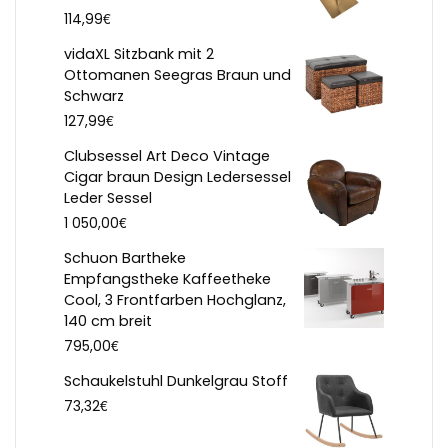
€
114,99
vidaXL Sitzbank mit 2
Ottomanen Seegras Braun und
Schwarz
€
127,99
Clubsessel Art Deco Vintage
Cigar braun Design Ledersessel
Leder Sessel
€
1 050,00
Schuon Bartheke
Empfangstheke Kaffeetheke
Cool, 3 Frontfarben Hochglanz,
140 cm breit
€
795,00
Schaukelstuhl Dunkelgrau Stoff
€
73,32