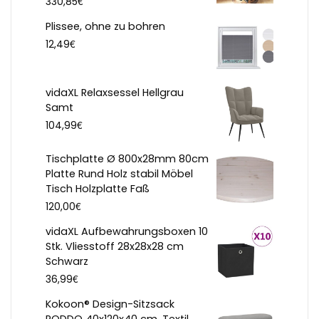
€
330,85
Plissee, ohne zu bohren
€
12,49
vidaXL Relaxsessel Hellgrau
Samt
€
104,99
Tischplatte Ø 800x28mm 80cm
Platte Rund Holz stabil Möbel
Tisch Holzplatte Faß
€
120,00
vidaXL Aufbewahrungsboxen 10
Stk. Vliesstoff 28x28x28 cm
Schwarz
€
36,99
Kokoon® Design-Sitzsack