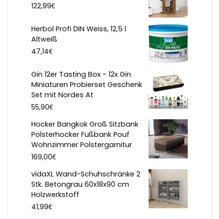
€
122,99
Herbol Profi DIN Weiss, 12,5 l
Altweiß
€
47,14
Gin 12er Tasting Box - 12x Gin
Miniaturen Probierset Geschenk
Set mit Nordes At
€
55,90
Hocker Bangkok Groß Sitzbank
Polsterhocker Fußbank Pouf
Wohnzimmer Polstergarnitur
€
169,00
vidaXL Wand-Schuhschränke 2
Stk. Betongrau 60x18x90 cm
Holzwerkstoff
€
41,99