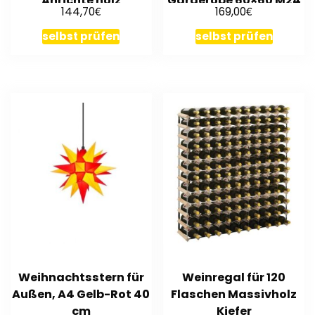
Anrichte holz
Garderobe 60×60 M24
€
€
144,70
169,00
selbst prüfen
selbst prüfen
Weihnachtsstern für
Weinregal für 120
Außen, A4 Gelb-Rot 40
Flaschen Massivholz
cm
Kiefer