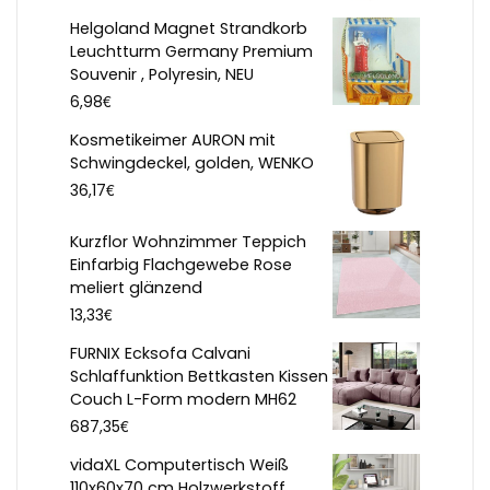
Helgoland Magnet Strandkorb
Leuchtturm Germany Premium
Souvenir , Polyresin, NEU
€
6,98
Kosmetikeimer AURON mit
Schwingdeckel, golden, WENKO
€
36,17
Kurzflor Wohnzimmer Teppich
Einfarbig Flachgewebe Rose
meliert glänzend
€
13,33
FURNIX Ecksofa Calvani
Schlaffunktion Bettkasten Kissen
Couch L-Form modern MH62
€
687,35
vidaXL Computertisch Weiß
110x60x70 cm Holzwerkstoff