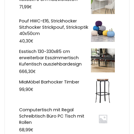
€
71,99
Pouf HWC-E16, Strickhocker
Sitzhocker Strickpouf, Strickoptik
40x50cm
€
40,30
Esstisch 130-330x85 cm
erweiterbar Esszimmertisch
Kufentisch ausziehbardesign
€
666,30
MiaMöbel Barhocker Timber
€
99,90
Computertisch mit Regal
Schreibtisch Büro PC Tisch mit
Rollen
€
68,99