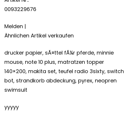
0093229676
Melden |
Ähnlichen Artikel verkaufen
drucker papier, sÃ¤ttel fÃ¼r pferde, minnie
mouse, note 10 plus, matratzen topper
140×200, makita set, teufel radio 3sixty, switch
bot, strandkorb abdeckung, pyrex, neopren
swimsuit
yyyyy