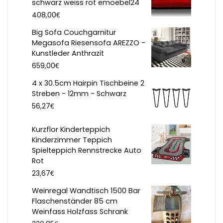
schwarz weiss rot emoebel24
€
408,00
Big Sofa Couchgarnitur
Megasofa Riesensofa AREZZO -
Kunstleder Anthrazit
€
659,00
4 x 30.5cm Hairpin Tischbeine 2
Streben - 12mm - Schwarz
€
56,27
Kurzflor Kinderteppich
Kinderzimmer Teppich
Spielteppich Rennstrecke Auto
Rot
€
23,67
Weinregal Wandtisch 1500 Bar
Flaschenständer 85 cm
Weinfass Holzfass Schrank