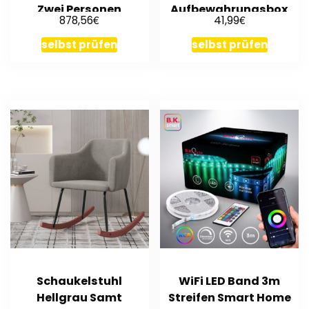
Zwei Personen
Aufbewahrungsbox
€
€
878,56
41,99
Moderne Sofa
mit Trenner
selbst prüfen
selbst prüfen
Schaukelstuhl
WiFi LED Band 3m
Hellgrau Samt
Streifen Smart Home