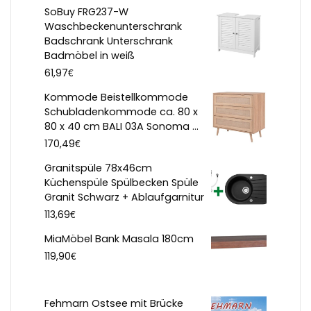
SoBuy FRG237-W
Waschbeckenunterschrank
Badschrank Unterschrank
Badmöbel in weiß
€
61,97
Kommode Beistellkommode
Schubladenkommode ca. 80 x
80 x 40 cm BALI 03A Sonoma ...
€
170,49
Granitspüle 78x46cm
Küchenspüle Spülbecken Spüle
Granit Schwarz + Ablaufgarnitur
€
113,69
MiaMöbel Bank Masala 180cm
€
119,90
Fehmarn Ostsee mit Brücke