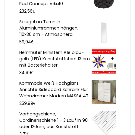
Pad Concept 59x40
€
232,56
Spiegel an Türen in
Aluminiumrahmen hängen,
110x36 cm - Atmosphera
€
59,94
Herrnhuter Ministern A1e blau-
gelb (LED) Kunststoffstern 13 cm
mit Batteriehalter
€
34,99
Kommode Weiß Hochglanz
Anrichte Sideboard Schrank Flur
Wohnzimmer Modern MASSA 4T
€
259,99
Vorhangschiene,
Gardinenschiene 1 - 3 Lauf in 90
oder 120cm, aus Kunststoff
€
3,71