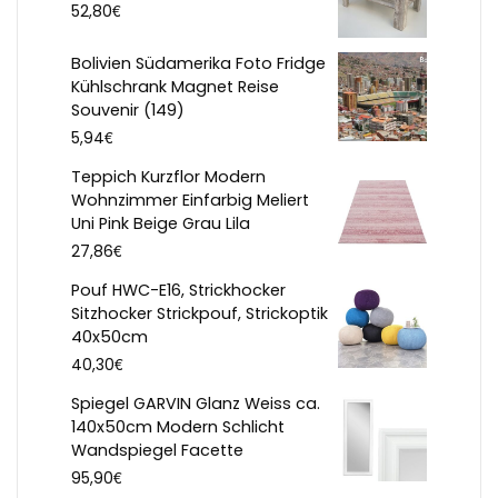
€
52,80
Bolivien Südamerika Foto Fridge
Kühlschrank Magnet Reise
Souvenir (149)
€
5,94
Teppich Kurzflor Modern
Wohnzimmer Einfarbig Meliert
Uni Pink Beige Grau Lila
€
27,86
Pouf HWC-E16, Strickhocker
Sitzhocker Strickpouf, Strickoptik
40x50cm
€
40,30
Spiegel GARVIN Glanz Weiss ca.
140x50cm Modern Schlicht
Wandspiegel Facette
€
95,90