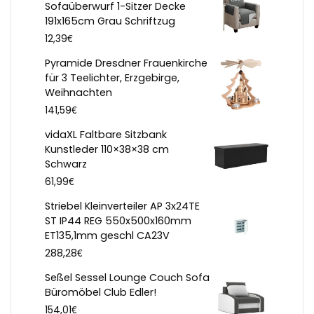
Sofaüberwurf 1-Sitzer Decke
191x165cm Grau Schriftzug
€
12,39
Pyramide Dresdner Frauenkirche
für 3 Teelichter, Erzgebirge,
Weihnachten
€
141,59
vidaXL Faltbare Sitzbank
Kunstleder 110×38×38 cm
Schwarz
€
61,99
Striebel Kleinverteiler AP 3x24TE
ST IP44 REG 550x500x160mm
ET135,1mm geschl CA23V
€
288,28
Seßel Sessel Lounge Couch Sofa
Büromöbel Club Edler!
€
154,01