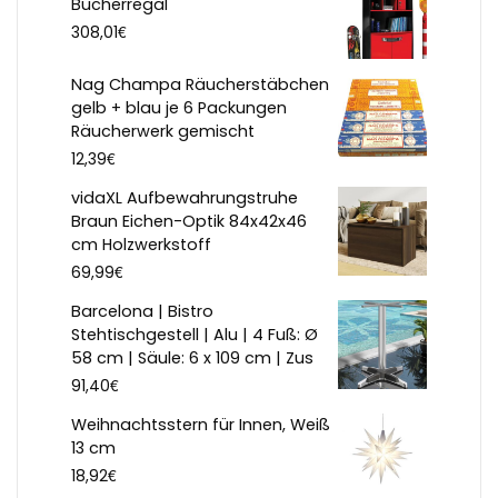
Bücherregal
€
308,01
Nag Champa Räucherstäbchen
gelb + blau je 6 Packungen
Räucherwerk gemischt
€
12,39
vidaXL Aufbewahrungstruhe
Braun Eichen-Optik 84x42x46
cm Holzwerkstoff
€
69,99
Barcelona | Bistro
Stehtischgestell | Alu | 4 Fuß: Ø
58 cm | Säule: 6 x 109 cm | Zus
€
91,40
Weihnachtsstern für Innen, Weiß
13 cm
€
18,92