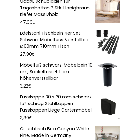
vidaXL Schubladen für
Tagesbetten 2 Stk. Honigbraun
Kiefer Massivholz
€
47,99
Edelstahl Tischbein 4er Set
Schwarz Möbelfuss Verstellbar
Ø60mm 710mm Tisch
€
27,90
Möbelfuß schwarz, Möbelbein 10
cm, Sockelfuss + 1 cm
höhenverstellbar
€
3,22
Fusskappe 30 x 20 mm schwarz
15° schräg Stuhlkappen
Fusskappen Liege Gartenmöbel
€
3,80
Couchtisch Bea Canyon White
Pine. Made in Germany