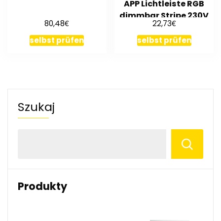
APP Lichtleiste RGB
dimmbar Stripe 230V
€
€
80,48
22,73
SMD
selbst prüfen
selbst prüfen
Szukaj
Produkty