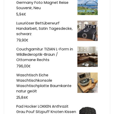
Germany Foto Magnet Reise
Souvenir, Neu
€
5,94
Luxuriöser Bettüberwurf
Handarbeit, Satin Tagesdecke,
schwarz
€
79,90
Couchgarnitur TIZIAN L-Form in
Wildlederoptik-Braun /
Ottomane Rechts
€
796,00
Waschtisch Eiche
Waschtischkonsole
Waschtischplatte Baumkante
natur geölt
€
25,84
Pad Hocker LOKKEN Anthrazit
Grau Pouf Sitzpuff Knoten Kissen