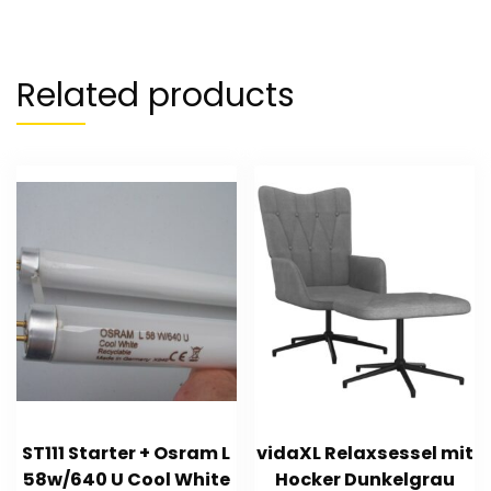
Related products
ST111 Starter + Osram L
vidaXL Relaxsessel mit
58w/640 U Cool White
Hocker Dunkelgrau