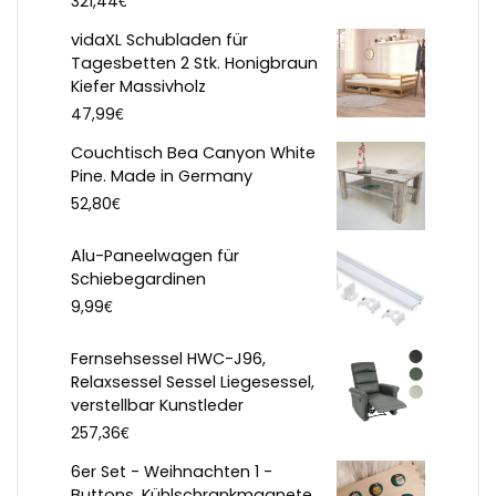
€
321,44
vidaXL Schubladen für
Tagesbetten 2 Stk. Honigbraun
Kiefer Massivholz
€
47,99
Couchtisch Bea Canyon White
Pine. Made in Germany
€
52,80
Alu-Paneelwagen für
Schiebegardinen
€
9,99
Fernsehsessel HWC-J96,
Relaxsessel Sessel Liegesessel,
verstellbar Kunstleder
€
257,36
6er Set - Weihnachten 1 -
Buttons, Kühlschrankmagnete,