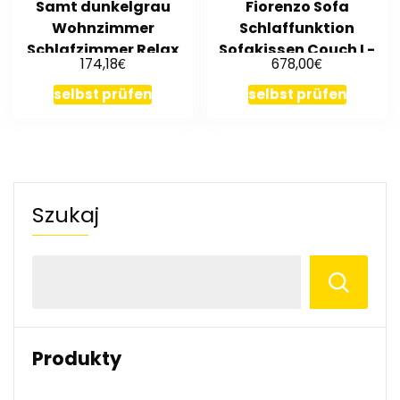
Samt dunkelgrau
Fiorenzo Sofa
Wohnzimmer
Schlaffunktion
Schlafzimmer Relax
Sofakissen Couch L-
€
€
174,18
678,00
Lounge Sitz
Form MA 120-PS 06
selbst prüfen
selbst prüfen
Szukaj
Produkty