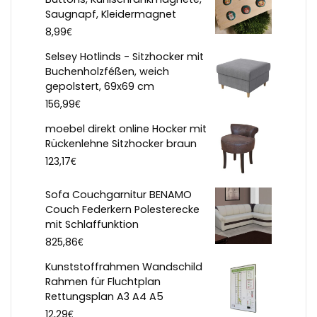
Saugnapf, Kleidermagnet
€
8,99
Selsey Hotlinds - Sitzhocker mit
Buchenholzféßen, weich
gepolstert, 69x69 cm
€
156,99
moebel direkt online Hocker mit
Rückenlehne Sitzhocker braun
€
123,17
Sofa Couchgarnitur BENAMO
Couch Federkern Polesterecke
mit Schlaffunktion
€
825,86
Kunststoffrahmen Wandschild
Rahmen für Fluchtplan
Rettungsplan A3 A4 A5
€
12,29