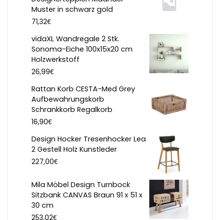
Muster in schwarz gold
€
71,32
vidaXL Wandregale 2 Stk.
Sonoma-Eiche 100x15x20 cm
Holzwerkstoff
€
26,99
Rattan Korb CESTA-Med Grey
Aufbewahrungskorb
Schrankkorb Regalkorb
€
16,90
Design Hocker Tresenhocker Lea
2 Gestell Holz Kunstleder
€
227,00
Mila Möbel Design Turnbock
Sitzbank CANVAS Braun 91 x 51 x
30 cm
€
253,02