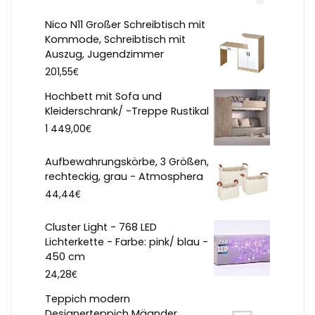
Nico N11 Großer Schreibtisch mit
Kommode, Schreibtisch mit
Auszug, Jugendzimmer
€
201,55
Hochbett mit Sofa und
Kleiderschrank/ -Treppe Rustikal
€
1 449,00
Aufbewahrungskörbe, 3 Größen,
rechteckig, grau - Atmosphera
€
44,44
Cluster Light - 768 LED
Lichterkette - Farbe: pink/ blau -
450 cm
€
24,28
Teppich modern
Designerteppich Mäander