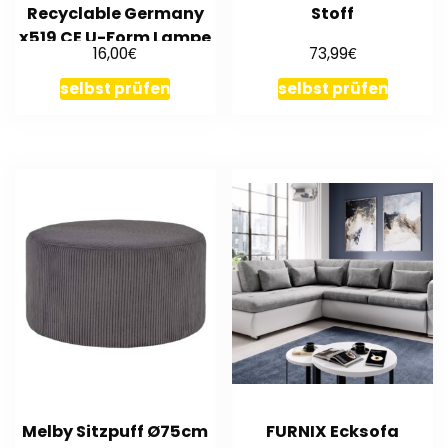
Recyclable Germany
Stoff
x519 CE U-Form Lampe
€
€
16,00
73,99
selbst prüfen
selbst prüfen
Melby Sitzpuff Ø75cm
FURNIX Ecksofa