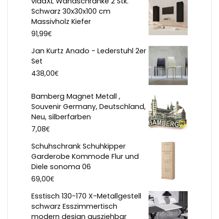
vidaXL Wandschränke 2 Stk.
Schwarz 30x30x100 cm
Massivholz Kiefer
€
91,99
Jan Kurtz Anado - Lederstuhl 2er
Set
€
438,00
Bamberg Magnet Metall ,
Souvenir Germany, Deutschland,
Neu, silberfarben
€
7,08
Schuhschrank Schuhkipper
Garderobe Kommode Flur und
Diele sonoma 06
€
69,00
Esstisch 130-170 X-Metallgestell
schwarz Esszimmertisch
modern design ausziehbar