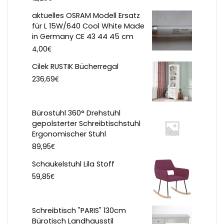
aktuelles OSRAM Modell Ersatz
für L 15W/640 Cool White Made
in Germany CE 43 44 45 cm
€
4,00
Cilek RUSTIK Bücherregal
€
236,69
Bürostuhl 360° Drehstuhl
gepolsterter Schreibtischstuhl
Ergonomischer Stuhl
€
89,95
Schaukelstuhl Lila Stoff
€
59,85
Schreibtisch "PARIS" 130cm
Bürotisch Landhausstil