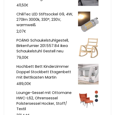
€
411,50
ChiliTec LED Stiftsockel G9, 4W,
270lm 3000k, 330°, 230V,
warmweiß
€
2,07
POÄNG Schaukelstuhlgestell,
Birkenfurnier 201.557.84 ikea
Schaukelstuhl Gestell neu
€
79,00
Hochbett Bett Kinderzimmer
Doppel Stockbett Etagenbett
mit Bettkasten Martin
€
489,00
Lounge-Sessel mit Ottomane
HWC-L62, Ohrensessel
Polstersessel Hocker, Stoff/
Textil