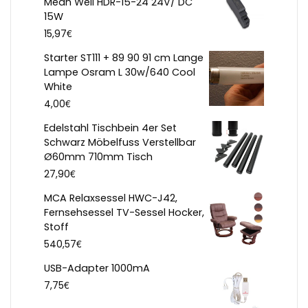
Mean Well HDR-15-24 24V/ DC
15W
€
15,97
Starter ST111 + 89 90 91 cm Lange
Lampe Osram L 30w/640 Cool
White
€
4,00
Edelstahl Tischbein 4er Set
Schwarz Möbelfuss Verstellbar
Ø60mm 710mm Tisch
€
27,90
MCA Relaxsessel HWC-J42,
Fernsehsessel TV-Sessel Hocker,
Stoff
€
540,57
USB-Adapter 1000mA
€
7,75