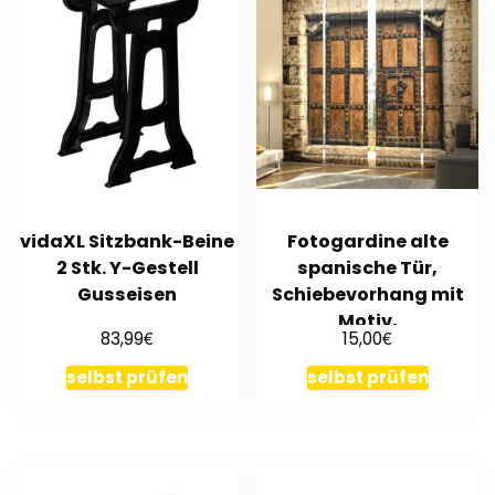
vidaXL Sitzbank-Beine
Fotogardine alte
2 Stk. Y-Gestell
spanische Tür,
Gusseisen
Schiebevorhang mit
Motiv,
€
€
83,99
15,00
Flächenvorhang, auf
Maß
selbst prüfen
selbst prüfen