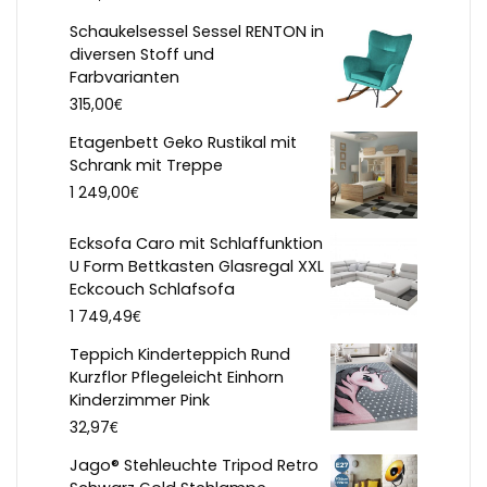
Schaukelsessel Sessel RENTON in
diversen Stoff und
Farbvarianten
€
315,00
Etagenbett Geko Rustikal mit
Schrank mit Treppe
€
1 249,00
Ecksofa Caro mit Schlaffunktion
U Form Bettkasten Glasregal XXL
Eckcouch Schlafsofa
€
1 749,49
Teppich Kinderteppich Rund
Kurzflor Pflegeleicht Einhorn
Kinderzimmer Pink
€
32,97
Jago® Stehleuchte Tripod Retro