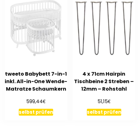
tweeto Babybett 7-in-1
4 x 71cm Hairpin
inkl. All-in-One Wende-
Tischbeine 2 Streben –
Matratze Schaumkern
12mm – Rohstahl
€
€
599,44
51,15
selbst prüfen
selbst prüfen