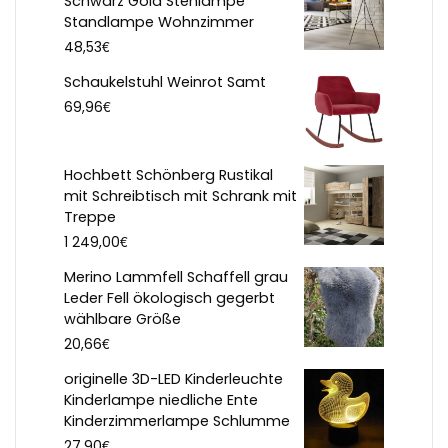
Schwarz Gold Stehlampe
Standlampe Wohnzimmer
€
48,53
Schaukelstuhl Weinrot Samt
€
69,96
Hochbett Schönberg Rustikal
mit Schreibtisch mit Schrank mit
Treppe
€
1 249,00
Merino Lammfell Schaffell grau
Leder Fell ökologisch gegerbt
wählbare Größe
€
20,66
originelle 3D-LED Kinderleuchte
Kinderlampe niedliche Ente
Kinderzimmerlampe Schlumme
€
27,90