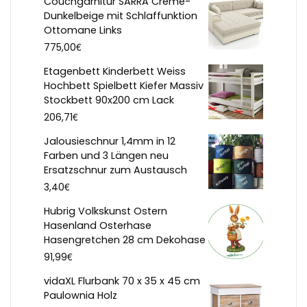
Couchgarnitur SARRA Creme-
Dunkelbeige mit Schlaffunktion
Ottomane Links
€
775,00
Etagenbett Kinderbett Weiss
Hochbett Spielbett Kiefer Massiv
Stockbett 90x200 cm Lack
€
206,71
Jalousieschnur 1,4mm in 12
Farben und 3 Längen neu
Ersatzschnur zum Austausch
€
3,40
Hubrig Volkskunst Ostern
Hasenland Osterhase
Hasengretchen 28 cm Dekohase
€
91,99
vidaXL Flurbank 70 x 35 x 45 cm
Paulownia Holz