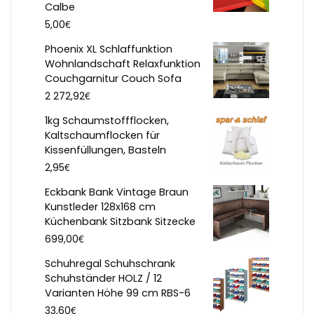
Calbe
€
5,00
Phoenix XL Schlaffunktion
Wohnlandschaft Relaxfunktion
Couchgarnitur Couch Sofa
€
2 272,92
1kg Schaumstoffflocken,
Kaltschaumflocken für
Kissenfüllungen, Basteln
€
2,95
Eckbank Bank Vintage Braun
Kunstleder 128x168 cm
Küchenbank Sitzbank Sitzecke
€
699,00
Schuhregal Schuhschrank
Schuhständer HOLZ / 12
Varianten Höhe 99 cm RBS-6
€
33,60