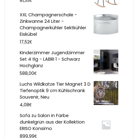
€
81,35
XXL Champagnerschale -
Zinkwanne 24 Liter -
Champagnerkühler Sektkühler
Eiskübel
€
17,52
Kinderzimmer Jugendzimmer
Set 4 tlg - LABRI 1 - Schwarz
Hochglanz
€
588,00
Luchs Wildkatze Tier Magnet 3 D
Tiefenoptik 9 cm Kühlschrank
Souvenir, Neu
€
4,08
Sofa zu Salon in Farbe
dunkelgrün aus der Kollektion
ERISO Konsimo
€
899,99