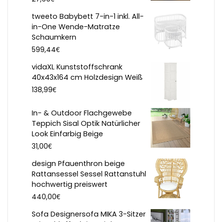
tweeto Babybett 7-in-1 inkl. All-
in-One Wende-Matratze
Schaumkern
€
599,44
vidaXL Kunststoffschrank
40x43x164 cm Holzdesign Weiß
€
138,99
In- & Outdoor Flachgewebe
Teppich Sisal Optik Natürlicher
Look Einfarbig Beige
€
31,00
design Pfauenthron beige
Rattansessel Sessel Rattanstuhl
hochwertig preiswert
€
440,00
Sofa Designersofa MIKA 3-Sitzer