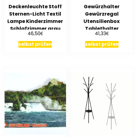
Deckenleuchte Stoff
Gewürzhalter
Sternen-Licht Textil
Gewürzregal
Lampe Kinderzimmer
Utensilienbox
Schlafzimmer grau
Tablethalter
€
€
46,50
41,33
Rezeptehalter Holz
geflammt
selbst prüfen
selbst prüfen