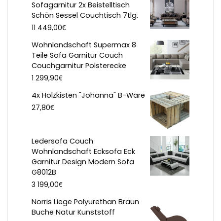
Sofagarnitur 2x Beistelltisch
Schön Sessel Couchtisch 7tlg.
€
11 449,00
Wohnlandschaft Supermax 8
Teile Sofa Garnitur Couch
Couchgarnitur Polsterecke
€
1 299,90
4x Holzkisten "Johanna" B-Ware
€
27,80
Ledersofa Couch
Wohnlandschaft Ecksofa Eck
Garnitur Design Modern Sofa
G8012B
€
3 199,00
Norris Liege Polyurethan Braun
Buche Natur Kunststoff