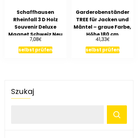
Schaffhausen
Garderobenständer
Rheinfall 3 D Holz
TREE für Jacken und
Souvenir Deluxe
Mäntel – graue Farbe,
Magnet Schweiz Neu
Höhe 180 cm
€
€
7,08
41,33
selbst prüfen
selbst prüfen
Szukaj