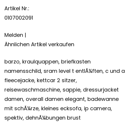
Artikel Nr.:
0107002091
Melden |
Ähnlichen Artikel verkaufen
barzo, kraulquappen, briefkasten
namensschild, sram level t entlÃ¼ften, c und a
fleecejacke, kettcar 2 sitzer,
reisewaschmaschine, sappie, dressurjacket
damen, overall damen elegant, badewanne
mit schÃ¼rze, kleines ecksofa, ip camera,
spektiv, dehnÃ¼bungen brust