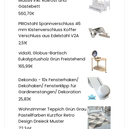
Massiv inkl. Rollrost und
Gästebett
€
560,70
PRIOstahl Spannverschluss 46
mm Kistenverschluss Koffer
Verschluss aus Edelstahl V2A
€
2,51
vidaXL Globus-Bartisch
Eukalyptusholz Grün Freistehend
€
165,99
Dekondo - 10x Fensterhaken/
Dekohaken/ Fensterklipp für
Gardinenstangen/ Dekoration
€
25,83
Wohnzimmer Teppich Grün Grau
Pastellfarben Kurzflor Retro
Design Dreieck Muster
€
72,34