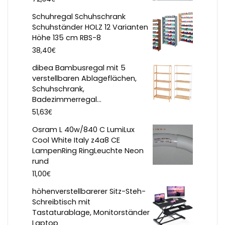
Schuhregal Schuhschrank
Schuhständer HOLZ 12 Varianten
Höhe 135 cm RBS-8
€
38,40
dibea Bambusregal mit 5
verstellbaren Ablageflächen,
Schuhschrank,
Badezimmerregal...
€
51,63
Osram L 40w/840 C LumiLux
Cool White Italy z4a8 CE
LampenRing RingLeuchte Neon
rund
€
11,00
höhenverstellbarerer Sitz-Steh-
Schreibtisch mit
Tastaturablage, Monitorständer
Laptop