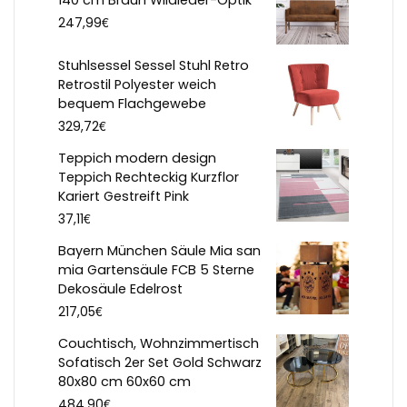
140 cm Braun Wildleder-Optik
€
247,99
Stuhlsessel Sessel Stuhl Retro
Retrostil Polyester weich
bequem Flachgewebe
€
329,72
Teppich modern design
Teppich Rechteckig Kurzflor
Kariert Gestreift Pink
€
37,11
Bayern München Säule Mia san
mia Gartensäule FCB 5 Sterne
Dekosäule Edelrost
€
217,05
Couchtisch, Wohnzimmertisch
Sofatisch 2er Set Gold Schwarz
80x80 cm 60x60 cm
€
484,90