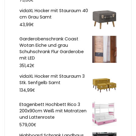
75,00
vidaXL Hocker mit Stauraum 40
cm Grau Samt
€
43,99
Garderobenschrank Coast
Wotan Eiche und grau
Schuhschrank Flur Garderobe
mit LED
€
351,42
vidaXL Hocker mit Stauraum 3
Stk. Senfgelb Samt
€
134,99
Etagenbett Hochbett Rico 3
200x90cm Weiß mit Matratzen
und Lattenroste
€
579,00
Highboard Schrank Landhaus