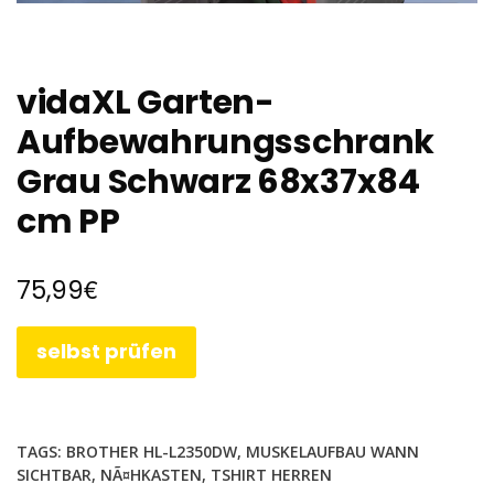
vidaXL Garten-
Aufbewahrungsschrank
Grau Schwarz 68x37x84
cm PP
€
75,99
selbst prüfen
TAGS:
BROTHER HL-L2350DW
,
MUSKELAUFBAU WANN
SICHTBAR
,
NÃ¤HKASTEN
,
TSHIRT HERREN