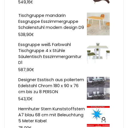
€
549,16
Tischgruppe mandarin
Essgruppe Esszimmergruppe
Schalenstuhl modern design D9
€
538,90
Essgruppe weiß Farbwahl
Tischgruppe 4 x Stühle
Säulentisch Esszimmergarnitur
D1
€
587,90
Designer Esstisch aus poliertem
Edelstahl Chrom 180 x 90 x 76
cm bis zu 8 PERSON
€
543,10
Herrnhuter Stern Kunststoffstern
A7 blau 68 cm mit Beleuchtung
5 Meter Kabel
€